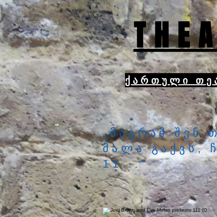
THEA
ქართული თე
„მაგრამ შენ 
მალა გაქვს, 
11...“