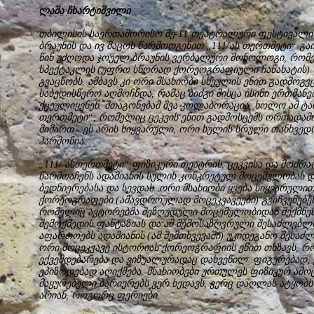
ლაშა ჩხარტიშვილი
თბილისის საერთაშორისო მე-11 თეატრალური ფესტივალი
ბრაუნის და ივ მაცოს წარმოდგენით „111/ას თერთმეტი“ გ
წინ უძღოდა ჯოუელ ბრაუნის ვერბალური მონოლოგი, რომ
სპექტაკლის (უფრო სწორად ქორეოგრაფიული ჩანახატის) 
გვაცნობს. ამბავს კი ორი მსახიობი სხეულის ენით გადმოგვ
საბედისწერო აღმოჩნდა, რამაც ბიძგი მისცა ისინი ერთმან
ქცეულიყვნენ. შთაგონებამ შვა კოლაბორაცია, ხოლო ამ ტა
თერთმეტი“, რომელიც ცეკვის ენით გადმოსცემს ორი ადამ
მიმართ - ეს არის სიყვარული, ორი სულის სრული თანხვე
ჰარმონია.
„111/ ასთერთმეტი“ ფიზიკური თეატრის, ცეკვისა და მოძ
წარმოაჩენს ადამიანის სულის კონკრეტულ მოცემულობას და
ბედნიერებასა და სევდას. ორი მსახიობი ყვება სიყვარული
ქორეოგრაფები (ამავდროულად მოცეკვავეები) გვიჩვენებე
რომელიც ავტორებმა შეზღუდული მოცემულობიდან შექმნე
შემოქმედის ფანტაზიას და ამ შემოსაზღვრული შესაძლებლ
აფართოებს ადამიანის (ამ შემთხვევაში) უკიდეგანო შესაძ
ორი მოცეკვავე ისტორიას ქორეოგრაფიის ენით თხზავს, რ
ექვემდებარება და ვიზუალურადაც დახვეწილ ფიგურებად,
ეპიზოდებად აღიქმება. მსახიობები ურთულეს ფიზიკურ ამოც
მაყურებელი ბარიერებს ვერ ხედავს, ვერც დაღლას ატყობს 
არიან, როგორც ფერიები.