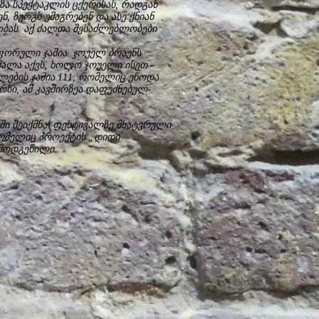
ზა სპექტაკლის ცქერისას, რადგან
ნ, ზურგს უმაგრებენ და ასე ქნიან
ბას. აქ ძალთა შესაძლებლობები
აფორული ჯამია. ჯოუელ ბრაუნს
 მალა აქვს, ხოლო ჯოუელი ისეთ
ალების ჯამია 111, რომელიც ეწოდა
რსი, ამ კავშირზეა დაფუძნებულ-
ში შეიქმნა. ფესტივალზე მხატვრული
რომელიც პროექტის „დიდი
მოდგენილი.