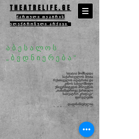
THEATRELIFE.GE
ქართული თეატრის
ელექტრონული არქივი
აბესალოს
„ბედნიერება“
სტატია მომზადდა
საქართველოს შოთა
რუსთაველის თეატრისა და
კინოს სახელმწიფო
უნივერსიტეტის
პროექტის
„თანამედროვე ქართული
სათეატრო კრიტიკა“
ფარგლებში
.
დაფინანსებულია
საქართველოს კულტურის,
სპორტისა და
ახალგაზრდობის
სამინისტროს მიერ.