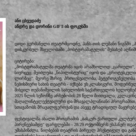
ანი ცხვედაძე
ანდრე და დორინი GIFT-ის ფოკუსში
დიდი გერმანელი თეატრმცოდნე, ჰანს-თის ლემანი წიგნში 
დისკურსულ მსჯელობაში „პოსტდრამატულის“ შესახებ აღნიშნ
ციტირება:
„პოსტდრამატულმა თეატრმა იცის არამხოლოდ „ცარიელი“,
სივრცეც; შეიძლება „ნიჰილისტურიც“ იყოს და „გროტესკულიც“
ლირზეც“. მეორე მხრივ, პროცესუალობა, ჰეტეროგენულობა
ნებისმიერი სახის თეატრს - იქნება ეს კლასიკური, მოდერნ
მიხეილ თუმანიშვილის სახელობის საქართველოს ხელოვნე
2025 წლის სეზონზე არსებობის 28 წელი მიითვალა; კვლავინ
მაღალინტელექტუალური და მრავალპლანიანი პროგრამით
სთავაზობს მრავალფეროვან და ასევე ტრადიციულ მაყურებ
ფესტივალმა ახალი პროგრამის „ბასკურ-ქართული კულტურუ
პირენეებამდე“ ფარგლებში - 28/29 ოქტომბერს ესპანურ თე
უმასპინძლა, ნიღბების თეატრის პირველ პრესტიჟულ და გახმ