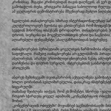
კრიზისსაც. მსგავსი კრიზისებიდან თავის დაღწევის, ან ვერ
გამოსავლის ძიება, ერთგვარი პანაცეაა საბოლოოდ რელევა
ამ ყველაფრის დემონსტრირება მშვენივრად შეძლო ნიღბების
წყვილების თანაცხოვრება ხშირად ინტერნაციონალურად პა
კულტუროლოგიურ წყობასა და ცნობიერებას რომ მოიცავს 
სევდიან მინორსაც ითავსებს დროდადრო. თანაცხოვრების 
დროის, სივრცისა და მოცემულობისთვის ერთი და ნაცნობი
აღიარებული ფუნდამენტი: ახალგაზრდობიდან სიბერემდე.
თანაცხოვრების პერიპეტიაში ყოველთვის წარმოიშობა ინდი
საფიქრალი. რამეთუ თანაცხოვრება არ გულისხმობს პირადი
ანულირებას, არამედ ერთობლივი ცხოვრების წესიც აძლიერ
დარჩენისა და ფიქრის სურვილს, ინტერესებთან განმარტოე
პროცესებს.
ანდრეს შემთხვევაში თვითკმარობის აქტუალიზება გამოხატ
ხოლო დორინთან სუბლიმირებულია, დასაკრავ ინსტრუმენ
სიყვარულში.
თამამად შეიძლება ითქვას, რომ ეს მომენტი, სწორედ <ვალიდ
როგორ სჭირდება ყოველ ადამიანს „კონცენტრაციის ობიექტ
შორის.
„კონცენტრაციის ობიექტში“ მოვიაზრებ საქმიანობისადმი მისწ
ჰობს და ა.შ. ყველაფერ იმას, რისი შეხებაც ადამიანს ჰედონ