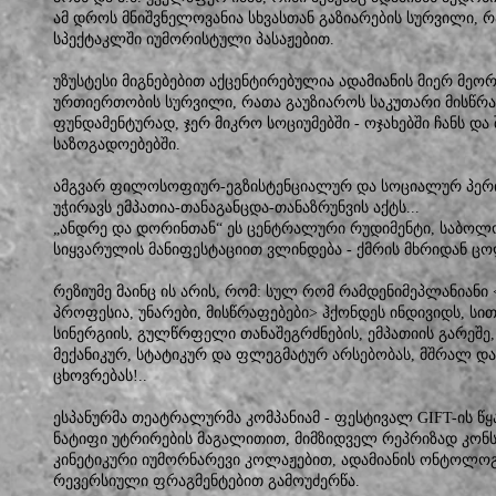
ამ დროს მნიშვნელოვანია სხვასთან გაზიარების სურვილი, რ
სპექტაკლში იუმორისტული პასაჟებით.
უზუსტესი მიგნებებით აქცენტირებულია ადამიანის მიერ მე
ურთიერთობის სურვილი, რათა გაუზიაროს საკუთარი მისწრაფ
ფუნდამენტურად, ჯერ მიკრო სოციუმებში - ოჯახებში ჩანს დ
საზოგადოებებში.
ამგვარ ფილოსოფიურ-ეგზისტენციალურ და სოციალურ პერი
უჭირავს ემპათია-თანაგანცდა-თანაზრუნვის აქტს...
„ანდრე და დორინთან“ ეს ცენტრალური რუდიმენტი, საბო
სიყვარულის მანიფესტაციით ვლინდება - ქმრის მხრიდან ცოლ
რეზიუმე მაინც ის არის, რომ: სულ რომ რამდენიმეპლანიანი 
პროფესია, უნარები, მისწრაფებები> ჰქონდეს ინდივიდს, სი
სინერგიის, გულწრფელი თანაშეგრძნების, ემპათიის გარეშე, 
მექანიკურ, სტატიკურ და ფლეგმატურ არსებობას, მშრალ დ
ცხოვრებას!..
ესპანურმა თეატრალურმა კომპანიამ - ფესტივალ GIFT-ის 
ნატიფი უტრირების მაგალითით, მიმზიდველ რეპრიზად კონ
კინეტიკური იუმორნარევი კოლაჟებით, ადამიანის ონტოლო
რევერსიული ფრაგმენტებით გამოუძერწა.