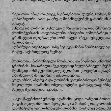
დორინის“ სიყვარულისა და თანაცხოვრების ემპათიურ ისტო
რეჟისორი: ინაკი რიკარტე; სცენოგრაფია: ლაურა გომესი; ნი
კომპოზიტორი: იაიო კასერესი; მონაწილეობენ: გარბინე ინსა
ინსაუსტი.
„ანდრე და დორინი“ გახლავთ ფიზიკური თეატრის მშვენიერი
ქრონომეტრაჟის არავერბალური, ემოციური, იუმორნარევი, 
დრამატული თეატრალური წარმოდგენა. (რეკომენდებულია 
ქსელის მიერ)
აღნიშნული სპექტაკლი 30-ზე მეტ ქვეყანაშია წარმატებულა
რიცხვს საქართველოც შეემატა.
მოძრაობის, მარიონეტული ნიუანსების და ნიღბების სინთეზ
გრძნობის - სიყვარულის ბუკვალურად შეულამაზებელი რეპრ
მუდმივად თანმდევი ამბივალენტურობით, ემოციური აღმაფრ
დაღმასვლის მაჩვენებელი ექსპრესიებით.
ცოლ-ქმრის, ანდრესა და დორინის ცხოვრებისეული პერიპე
მოყოლილი, ადამიანის ონტოლოგიური, გარდაუვლად არსებ
მსუბუქი მელიზმებით აკინძული;
ასაკის მატებასთან ერთად, ადამიანის ყოფა თანდათანობით
ყოფის თვალსაზრისით, ბერდება და ა.შ. ანდრე და დორინის
გამოხატული ფსიქო-სომატური კრიზისი, რომელიც თავის მხ