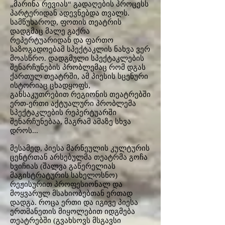
„მარინა რევიას“ გადაღების პროცესს
პარტერიდან ადევნებდა თვალს.
სამწუხაროდ, ფოთის თეატრის
დადგმაც მალე გაქრა
რეპერტუარიდან და ფართო
საზოგადოებამ სპექტაკლის ნახვა ვერ
მოასწრო. დადგმული სპექტაკლების
შენარჩუნების პრობლემაც რომ დგას
ქართულ თეატრში, ამ პიესის სცენური
ისტორიაც ცხადყოფს,
განსაკუთრებით რეგიონის თეატრებში
ერთ-ერთი აქტუალური პრობლემა
სპექტაკლების რეპერტუარში
შენარჩუნებაა, მაგრამ ამაზე სხვა
დროს...
მესამედ, პიესა მარნეულის კულტურის
ცენტრთან არსებულმა თეატრმა გოჩა
ხვიჩიას (შალვა გაწერელიას
მაგისტრატურის სახელოსნო)
რეჟისურით პროფესიონალ და
მოყვარულ მსახიობებთან ერთად
დადგა. როცა ერთი და იგივე პიესა
ერთმანეთის მიყოლებით იდგმება
თეატრებში (გვახსოვს მსგავსი