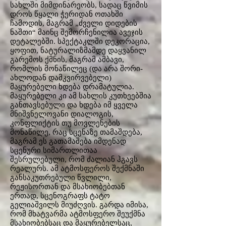
სახლში მიმდინარეობს, სადაც წვიმის
დროს წყალი ჭერიდან ოთახში
ჩამოდის, მაგრამ „ძველი დიდების
ნაშთი“ მაინც შემორჩენილია ავეჯის
დეტალებში. სპექტაკლში დეკორაცია,
ყოფით, ნატურალიზმამდე დაყვანილ
გარემოს ქმნის, მაგრამ ამბავი,
რომლის მონაწილეც (და არა შორი-
ახლოდან დამკვირვებელი)
მაყურებელი ხდება დრამატულია.
მაყურებელი კი ამ სახლის კუთხეებშია
განთავსებული და ხდება იმ ყველა
მნიშვნელოვანი დიალოგის,
კონფლიქტის თუ მოვლენების
მონაწილე, რაც სცენაზე თამაშდება,
მაგრამ ეს გათამაშება იმდენად
სცენური სიმართლითაა
შესრულებული, რომ ძალიან ჰგავს
რეალურს. ამ ატმოსფეროს შექმნაში
განსაკუთრებული წვლილი,
რეჟისორთან და მსახიობებთან
ერთად, სცენოგრაფს ტატო
გელიაშვილს მიუძღვის. გარდა იმისა,
რომ მხატვარმა ატმოსფერო შეუქმნა
მსახიობებსაც და მაყურებელსაც,