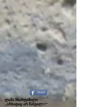
Share
ლაშა ჩხარტიშილი
„არსადაც არ წახვალ!!!“