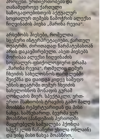
პროცესი. ურთიერთობებს და
თანამედროვე ქართული
საზოგადოებისთვის აქტუალურ
სოციალურ თემებს წამოჭრის ალექსი
ჩიღვინაძის პიესა „მარინა რევია“.
არსებობს პიესები, რომელთა
სცენური ინტერპრეტაციები, ქართულ
თეატრში, ძირითადად წარმატებასთან
არის დაკავშირებული. ასეთ პიესებს
შორისაა ალექსი ჩიღვინაძის
სოციალურ-ფსიქოლოგიური დრამა
„მარინა რევია“, რომელიც თემურ
ჩხეიძის სახელოსნოს ფარგლებში
შეიქმნა და დაიდგა კიდევ სამეფო
უბნის თეატრში თემურ ჩხეიძის
სახელოსნოს მოწაფის გურამ
ღონღაძის მიერ. სპექტაკლი, ერთ-
ერთი მსახიობის ტრავმის გამო მალე
მოიხსნა რეპერტუარიდან და მისი
ნახვა, სამწუხაროდ, ბევრმა ვერ
მოასწრო (პანდემიის პერიოდში
მაყურებელს საშუალება ჰქონდა
სპექაკლის ჩანაწერი ეხილა ონლაინ)
და ვინც მისი ნახვა მოასწრო,