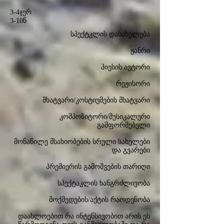
3-4ჯერ
3-10წ
სპექტკლის დასახელება
ჟანრი
პიესის ავტორი
რეჟისორი
მხატვარი/კოსტიუმების მხატვარი
კომპოზიტორი/მუსიკალური
გამფორმებელი
მონაწილე მსახიობების სრული სახელები
და გვარები
პრემიერის გამოშვების თარიღი
სპექტაკლის ხანგრძლივობა
მოქმედების/აქტის რაოდენობა
დაახლოებით რა ინტენსივობით არის ეს