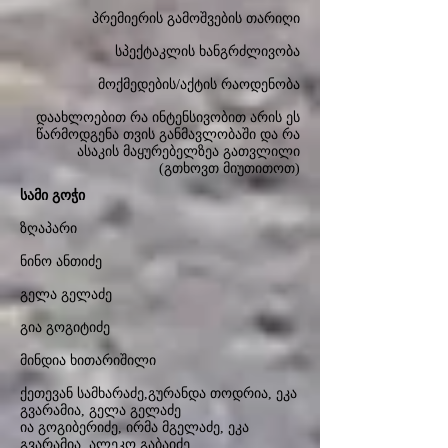
პრემიერის გამოშვების თარიღი
სპექტაკლის ხანგრძლივობა
მოქმედების/აქტის რაოდენობა
დაახლოებით რა ინტენსივობით არის ეს
წარმოდგენა თვის განმავლობაში და რა
ასაკის მაყურებელზეა გათვლილი
(გთხოვთ მიუთითოთ)
სამი გოჭი
ზღაპარი
ნინო ანთიძე
გელა გელაძე
გია გოგიტიძე
მინდია ხითარიშილი
ქეთევან სამხარაძე,გურანდა თოდრია, ეკა
გვარამია, გელა გელაძე
ია გოგიბერიძე, ირმა მგელაძე, ეკა
გვარამია, ალეკო გაბაიძე