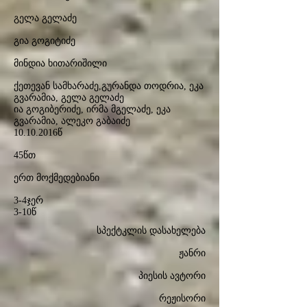
გელა გელაძე
გია გოგიტიძე
მინდია ხითარიშილი
ქეთევან სამხარაძე,გურანდა თოდრია, ეკა
გვარამია, გელა გელაძე
ია გოგიბერიძე, ირმა მგელაძე, ეკა
გვარამია, ალეკო გაბაიძე
10.10.2016
წ
45წთ
ერთ მოქმედებიანი
3-4ჯერ
3-10წ
სპექტკლის დასახელება
ჟანრი
პიესის ავტორი
რეჟისორი