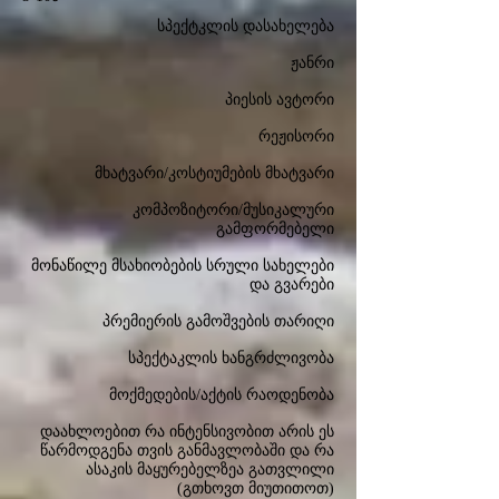
სპექტკლის დასახელება
ჟანრი
პიესის ავტორი
რეჟისორი
მხატვარი/კოსტიუმების მხატვარი
კომპოზიტორი/მუსიკალური
გამფორმებელი
მონაწილე მსახიობების სრული სახელები
და გვარები
პრემიერის გამოშვების თარიღი
სპექტაკლის ხანგრძლივობა
მოქმედების/აქტის რაოდენობა
დაახლოებით რა ინტენსივობით არის ეს
წარმოდგენა თვის განმავლობაში და რა
ასაკის მაყურებელზეა გათვლილი
(გთხოვთ მიუთითოთ)