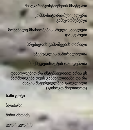
მხატვარი/კოსტიუმების მხატვარი
კომპოზიტორი/მუსიკალური
გამფორმებელი
მონაწილე მსახიობების სრული სახელები
და გვარები
პრემიერის გამოშვების თარიღი
სპექტაკლის ხანგრძლივობა
მოქმედების/აქტის რაოდენობა
დაახლოებით რა ინტენსივობით არის ეს
წარმოდგენა თვის განმავლობაში და რა
ასაკის მაყურებელზეა გათვლილი
(გთხოვთ მიუთითოთ)
სამი გოჭი
ზღაპარი
ნინო ანთიძე
გელა გელაძე