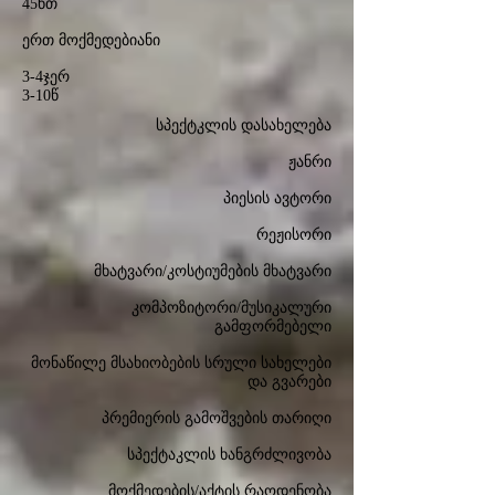
45წთ
ერთ მოქმედებიანი
3-4ჯერ
3-10წ
სპექტკლის დასახელება
ჟანრი
პიესის ავტორი
რეჟისორი
მხატვარი/კოსტიუმების მხატვარი
კომპოზიტორი/მუსიკალური
გამფორმებელი
მონაწილე მსახიობების სრული სახელები
და გვარები
პრემიერის გამოშვების თარიღი
სპექტაკლის ხანგრძლივობა
მოქმედების/აქტის რაოდენობა