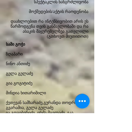
სპექტაკლის ხანგრძლივობა
მოქმედების/აქტის რაოდენობა
დაახლოებით რა ინტენსივობით არის ეს
წარმოდგენა თვის განმავლობაში და რა
ასაკის მაყურებელზეა გათვლილი
(გთხოვთ მიუთითოთ)
სამი გოჭი
ზღაპარი
ნინო ანთიძე
გელა გელაძე
გია გოგიტიძე
მინდია ხითარიშილი
ქეთევან სამხარაძე,გურანდა თოდრია, ეკა
გვარამია, გელა გელაძე
ია გოგიბერიძე, ირმა მგელაძე, ეკა
გვარამია, ალეკო გაბაიძე
10.10.2016
წ