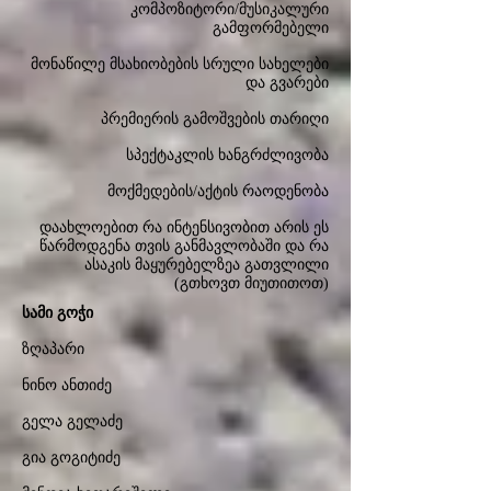
კომპოზიტორი/მუსიკალური
გამფორმებელი
მონაწილე მსახიობების სრული სახელები
და გვარები
პრემიერის გამოშვების თარიღი
სპექტაკლის ხანგრძლივობა
მოქმედების/აქტის რაოდენობა
დაახლოებით რა ინტენსივობით არის ეს
წარმოდგენა თვის განმავლობაში და რა
ასაკის მაყურებელზეა გათვლილი
(გთხოვთ მიუთითოთ)
სამი გოჭი
ზღაპარი
ნინო ანთიძე
გელა გელაძე
გია გოგიტიძე