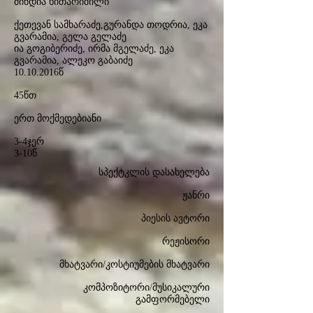
მინდია ხითარიშილი
ქეთევან სამხარაძე,გურანდა თოდრია, ეკა
გვარამია, გელა გელაძე
ია გოგიბერიძე, ირმა მგელაძე, ეკა
გვარამია, ალეკო გაბაიძე
10.10.2016
წ
45წთ
ერთ მოქმედებიანი
3-4ჯერ
3-10წ
სპექტკლის დასახელება
ჟანრი
პიესის ავტორი
რეჟისორი
მხატვარი/კოსტიუმების მხატვარი
კომპოზიტორი/მუსიკალური
გამფორმებელი