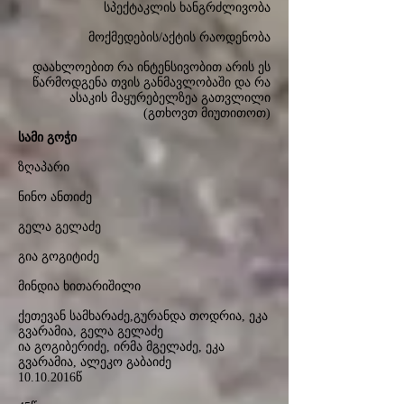
სპექტაკლის ხანგრძლივობა
მოქმედების/აქტის რაოდენობა
დაახლოებით რა ინტენსივობით არის ეს
წარმოდგენა თვის განმავლობაში და რა
ასაკის მაყურებელზეა გათვლილი
(გთხოვთ მიუთითოთ)
სამი გოჭი
ზღაპარი
ნინო ანთიძე
გელა გელაძე
გია გოგიტიძე
მინდია ხითარიშილი
ქეთევან სამხარაძე,გურანდა თოდრია, ეკა
გვარამია, გელა გელაძე
ია გოგიბერიძე, ირმა მგელაძე, ეკა
გვარამია, ალეკო გაბაიძე
10.10.2016
წ