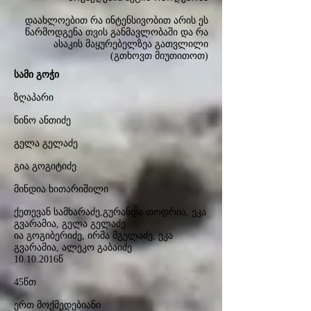
დაახლოებით რა ინტენსივობით არის ეს
წარმოდგენა თვის განმავლობაში და რა
ასაკის მაყურებელზეა გათვლილი
(გთხოვთ მიუთითოთ)
სამი გოჭი
ზღაპარი
ნინო ანთიძე
გელა გელაძე
გია გოგიტიძე
მინდია ხითარიშილი
ქეთევან სამხარაძე,გურანდა თოდრია, ეკა
გვარამია, გელა გელაძე
ია გოგიბერიძე, ირმა მგელაძე, ეკა
გვარამია, ალეკო გაბაიძე
10.10.2016
წ
45წთ
ერთ მოქმედებიანი