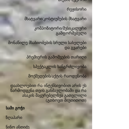
რეჟისორი
მხატვარი/კოსტიუმების მხატვარი
კომპოზიტორი/მუსიკალური
გამფორმებელი
მონაწილე მსახიობების სრული სახელები
და გვარები
პრემიერის გამოშვების თარიღი
სპექტაკლის ხანგრძლივობა
მოქმედების/აქტის რაოდენობა
დაახლოებით რა ინტენსივობით არის ეს
წარმოდგენა თვის განმავლობაში და რა
ასაკის მაყურებელზეა გათვლილი
(გთხოვთ მიუთითოთ)
სამი გოჭი
ზღაპარი
ნინო ანთიძე