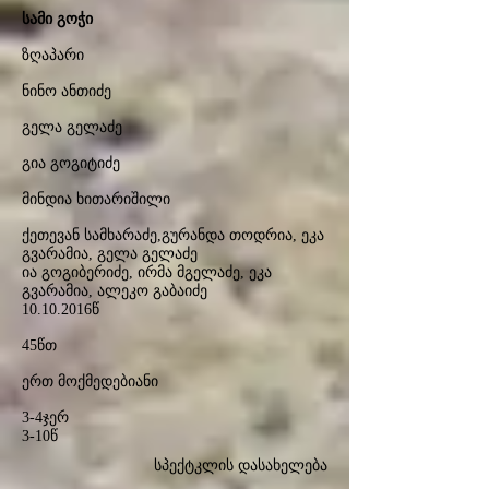
სამი გოჭი
ზღაპარი
ნინო ანთიძე
გელა გელაძე
გია გოგიტიძე
მინდია ხითარიშილი
ქეთევან სამხარაძე,გურანდა თოდრია, ეკა
გვარამია, გელა გელაძე
ია გოგიბერიძე, ირმა მგელაძე, ეკა
გვარამია, ალეკო გაბაიძე
10.10.2016
წ
45წთ
ერთ მოქმედებიანი
3-4ჯერ
3-10წ
სპექტკლის დასახელება