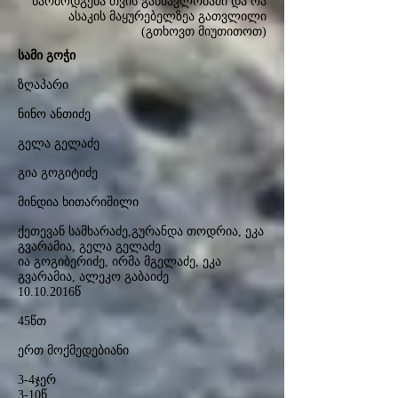
წარმოდგენა თვის განმავლობაში და რა
ასაკის მაყურებელზეა გათვლილი
(გთხოვთ მიუთითოთ)
სამი გოჭი
ზღაპარი
ნინო ანთიძე
გელა გელაძე
გია გოგიტიძე
მინდია ხითარიშილი
ქეთევან სამხარაძე,გურანდა თოდრია, ეკა
გვარამია, გელა გელაძე
ია გოგიბერიძე, ირმა მგელაძე, ეკა
გვარამია, ალეკო გაბაიძე
10.10.2016
წ
45წთ
ერთ მოქმედებიანი
3-4ჯერ
3-10წ