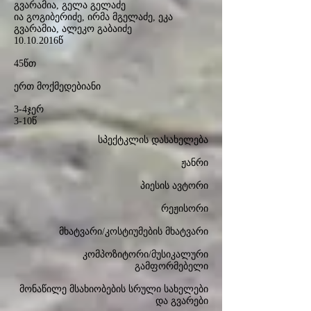
გვარამია, გელა გელაძე
ია გოგიბერიძე, ირმა მგელაძე, ეკა
გვარამია, ალეკო გაბაიძე
10.10.2016
წ
45წთ
ერთ მოქმედებიანი
3-4ჯერ
3-10წ
სპექტკლის დასახელება
ჟანრი
პიესის ავტორი
რეჟისორი
მხატვარი/კოსტიუმების მხატვარი
კომპოზიტორი/მუსიკალური
გამფორმებელი
მონაწილე მსახიობების სრული სახელები
და გვარები