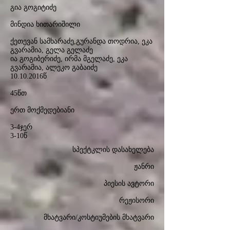
გია გოგიტიძე
მინდია ხითარიშილი
ქეთევან სამხარაძე,გურანდა თოდრია, ეკა
გვარამია, გელა გელაძე
ია გოგიბერიძე, ირმა მგელაძე, ეკა
გვარამია, ალეკო გაბაიძე
10.10.2016
წ
45წთ
ერთ მოქმედებიანი
3-4ჯერ
3-10წ
სპექტკლის დასახელება
ჟანრი
პიესის ავტორი
რეჟისორი
მხატვარი/კოსტიუმების მხატვარი