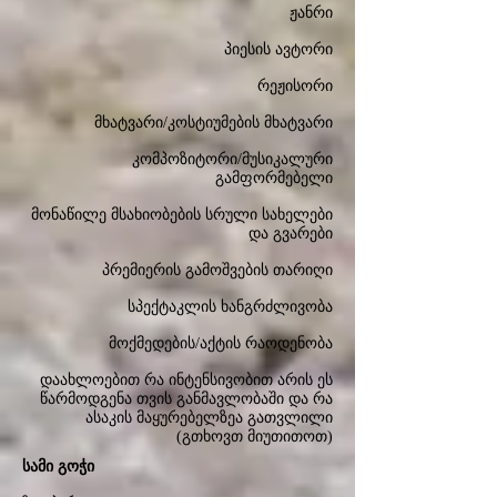
ჟანრი
პიესის ავტორი
რეჟისორი
მხატვარი/კოსტიუმების მხატვარი
კომპოზიტორი/მუსიკალური
გამფორმებელი
მონაწილე მსახიობების სრული სახელები
და გვარები
პრემიერის გამოშვების თარიღი
სპექტაკლის ხანგრძლივობა
მოქმედების/აქტის რაოდენობა
დაახლოებით რა ინტენსივობით არის ეს
წარმოდგენა თვის განმავლობაში და რა
ასაკის მაყურებელზეა გათვლილი
(გთხოვთ მიუთითოთ)
სამი გოჭი