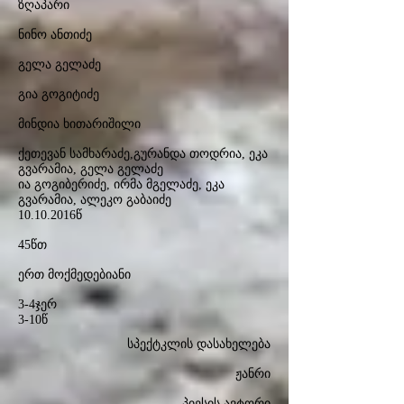
ზღაპარი
ნინო ანთიძე
გელა გელაძე
გია გოგიტიძე
მინდია ხითარიშილი
ქეთევან სამხარაძე,გურანდა თოდრია, ეკა
გვარამია, გელა გელაძე
ია გოგიბერიძე, ირმა მგელაძე, ეკა
გვარამია, ალეკო გაბაიძე
10.10.2016
წ
45წთ
ერთ მოქმედებიანი
3-4ჯერ
3-10წ
სპექტკლის დასახელება
ჟანრი
პიესის ავტორი