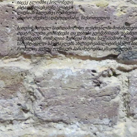
იაცეკ გლომბი (პოლონეთი)
ასტა კაზლაუსკიენე (ლიტვა)
ლიუჩიან ბალეანუ (რუმინეთი)
ანდრო ენუქიძე (თავმჯდომარე, საქართველო)
ბათუმის პირველ საერთაშორისო ფესტივალში მონაწილეობ
თეატრალური კომპანიები და დასები გერმანიიდან, ესპანე
უკრაინიდან, რომელთა შერჩევა მოხდა საერთაშორისო დი
საფესტივალო სპექტაკლებს ახლადრეაბილიტირებული ბათუ
რომელიც ყველა ტექნიკურ პარამეტრებს აკმაყოფილებს.