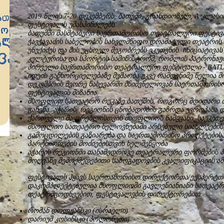
2019 წლის 7-20 დეკემბერს, ბათუმი, გრანდიოზულ, A კლ
ფესტივალს უმასპინძლებს.
ბათუმში მასშტაბური საერთაშორისო თეატრალური ფესტივა
ჭავჭავაძის სახელობის სახელმწიფო დრამატული თეატრის
ენუქიძეს და მის უცხოელ მეგობრებს ეკუთვნის. ინიციატივა
კულტურისა და სპორტის სამინისტრომ, რომლის პატრონაჟ
პირველი საერთაშორისო თეატრალური ფესტივალი - BATU
იდეის განხორციელებაზე მუშაობა უკვე რამდენიმე წელია მ
დეკემბრის მეორე ნახევარში მნიშვნელოვან საერთაშორი
ფესტივალის მიზანია:
მსოფლიო სათეატრო რუკაზე ბათუმის, როგორც მდიდარი 
გაჩენა. აჭარის, რეგიონის ცნობადობის გაზრდა ევროპას
ქართველი მაყურებლისთვის მსოფლიოს წამყვანი, საუკეთე
მსოფლიო სათეატრო ხელოვნებაში არსებული სიახლეების, 
გამოცდილების გაზიარება და საერთაშორისო პროექტების
პარტნიორების მოძიებისთვის ხელშეწყობა
აჭარის რეგიონში თანამედროვე თეატრალური ფორმების პ
მოღვაწე შემოქმედებითი საზოგადოების კვალიფიკაციის ა
ფესტივალს ჰყავს საერთაშორისო დირექტორთა/ექსპერტთ
დაკომპლექტებულია მსოფლიოში გავლენიანიანი სათეატრ
თეატრმცოდნეებით, ფესტივალების დირექტორებით:
რომან დოლჟანსკი (ისრაელი)
დარიუშ კოსინსკი (პოლონეთი)