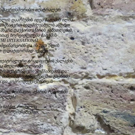
ასის საერთაშორისო თეატრალურ
ლის დაარსების იდეა ბათუმის ილია
 სამხატვრო ხელმძღვანელს ანდრო
ს მხარი დაუჭირა აჭარის განათლების,
ითაც ხორციელდება ბათუმის
MI INTERNATIONAL
იმდინარეობს და ის 2019 წლის
სო ფლატფორმად იქცევა.
თეატრალური ტრადიციების ქალაქის
ა და მთელ მსოფლიოში
სო თეატრალური კომპანიების და
მიმდინარე ტენდენციების გაცნობა
ა და კოპროდუქციებისთვის
ოპულარიზაცია, აჭარის რეგიონში
მაღლება
ა საბჭო, რომელიც
ო პროდიუსერებით,