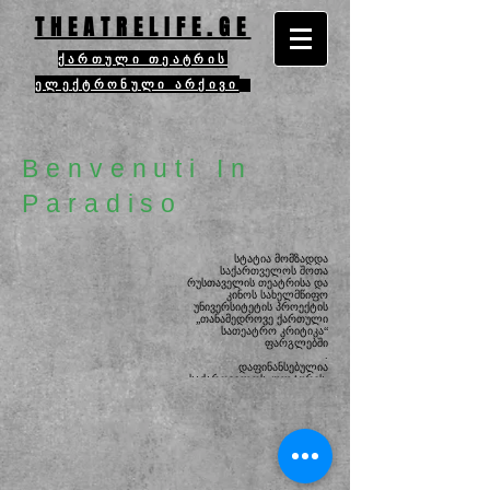
THEATRELIFE.GE
ქართული თეატრის
ელექტრონული არქივი
Benvenuti In
Paradiso
სტატია მომზადდა
საქართველოს შოთა
რუსთაველის თეატრისა და
კინოს სახელმწიფო
უნივერსიტეტის
პროექტის
„თანამედროვე ქართული
სათეატრო კრიტიკა“
ფარგლებში
.
დაფინანსებულია
საქართველოს კულტურის,
სპორტისა და
ახალგაზრდობის
სამინისტროს მიერ.