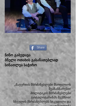
Share
ნინო გაბედავა
ბნელი ოთახის გასანათებლად
სინათლეა საჭირო
„მატერიის მბრძანებლები მსოფლიოს
შეაზანზარებთ!
პოლიტიკის მბრძანებლები
ტოტალიტარიზმს შექმნით!
სხეულის მბრძანებლებს სიკვდილი და
ავადმყოფობა