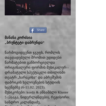
Share
მანანა კორძაია
„ბრუნტეტი დაბრუნდა“
წარმოგიდგენთ ჯგუფს, რომლის
თავდადებული შრომით უდიდესი
წარმატებით განხორციელდა
ორიგინალური ფორმის მუსიკალურ -
დრამატული სპექტაკლი თბილისში
თეატრ „ხარაკისა“ და აბრეშუმის
ფაბრიკის ხელოვნების სტუდიის
სცენებზე
(6-11.02. 2023)
.
მუსიკოსები: kordz & ანსამბლი Kluster
5 (ჰააგა, ნიდერლანდები), რეჟისორი:
სანდრო კალანდაძე,