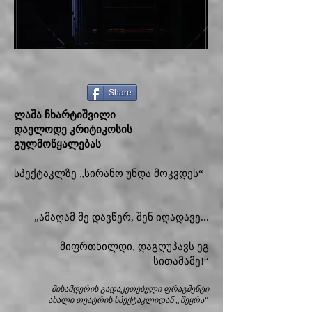
Share
ლაშა ჩხარტიშვილი
დაელოდე კრიტიკოსის
გულმოწყალებას
სპექტაკლზე „სირანო უნდა მოკვდეს“
„ამაღამ მე დავწერ, შენ იღადავე...
მიფრთხილდი, დაგღუპავს ეგ
სითამამე!“
მისამღერის გადაკეთებული ფრაგმენტი
ახალი თეატრის სპექტაკლიდან „შეყრა“