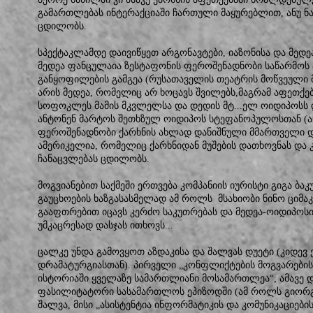
გამართლებას ინტერაქციაში ჩართული მაყურებლით, ანუ ნ
ცდილობს.
სპექტაკლამდე დაივიწყეთ არგონავტები, იაზონისა და მედე
მედეა ფანცულაია ზესტაფონის ფეროშენადნობი საწარმოს 
განყოფილების გამგეა (რუსათაველის თეატრის მოწვეული მს
არის მედეა, რომელიც არ ხოცავს შვილებს,მაგრამ აფეთქებ
სოფოკლეს მამის მკვლელსა და დედის მტ...ელ ოიდიპოსს 
ანტონენ მარტოს შეთხზულ ოიდიპოს სტეფანოპულოსთან (ან
ფეროშენადნობი ქარხნის ახლად დანიშნული მმართველი დ
ამერიკელია, რომელიც ქარხნიდან მუშების დათხოვნას დ
ჩანაცვლებას ცდილობს.
მოგვიანებით საქმეში ერთვება კომპანიის იურისტი გიგა ბა
გაუცხოების ხაზგასასმელად ამ როლს მსახიობი ნინო ციმა
გააფთრებით იცავს კერძო საკუთრებას და მედეა-ოიდიპოს
უმკაცრესად დასჯას ითხოვს...
ცალკე უნდა გამოვყოთ აზდაკისა და შალვას დუეტი (კიდევ
დრამატურგიასთან). პირველი „კონფლიქტების მოგვარების
ისტორიაში ყველაზე სამართლიანი მოსამართლეა“; ამავე
ფასილიტატორი სასამართლოს ეპიზოდში (ამ როლს გიორგი 
შალვა, მისი „ასისტენტია ინფორმატიკის და კომუნიკაციების 