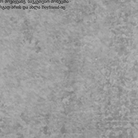
რ მოვიყვანე, საუკეთესო მოხუცთა
რგად არის და ახლა Boyfriend-იც