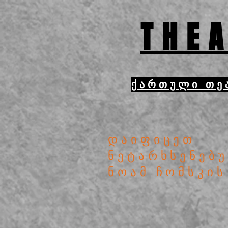
THEA
ქართული თე
დაიფიცეთ
ნეტარხსენებ
ნოამ ჩომსკის