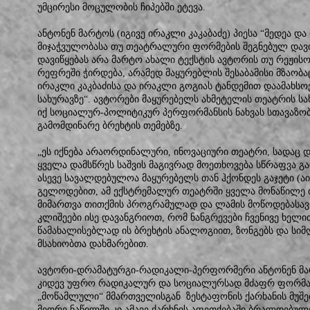
უმცირესი მოცულობის ჩიპებში ეტევა.
ანტონენ მარტოს (იგივე ირაკლი კაკაბაძე) პიესა “მედეა 
მიჯაჭვულობასა თუ თეატრალური ფორმების შეგნებულ დავიწ
დავიწყებას არა მარტო ახალი ტექსტის ავტორის თუ რეჟისო
რეფრეში ჭირდება, არამედ მაყურებლის შესაბამისი მზაობა
ირაკლი კაკბაძისა და ირაკლი გოგიას ტანდემით დაამახ
სახურავზე“. ავტორები მაყურებელს ახმეტელის თეატრის სა
იქ სოციალურ-პოლიტიკურ პერფორმანსის ნახვას სთავაზობ
გამომდინარე ბრეხტის თემებზე.
„ეს იქნება არაორდინალური, ინოვაციური თეატრი, სადაც 
ყველა დამსწრეს საშვის მაგივრად მოეთხოვება სწრაფვა გ
ასევე სავალდებულოა მაყურებელს თან ჰქონდეს გაჯეტი (აი
გელოდებით, ამ ექსტრემალურ თეატრში ყველა მონაწილე თა
მიმართვა თითქმის პროგრამულად და ლამის მოწოდებასავ
კლიშეები ისე დავანგრიოთ, რომ ნანგრევები ჩვენივე ხელი
წამახალისებლად ის ბრეხტის ანალოგიით, ზონგებს და სიმღ
მსახიობთა დახმარებით.
ავტორი-დრამატურგი-რადიკალი-პერფორმერი ანტონენ მარ
კიდევ უფრო რადიკალურ და სოციალურსად მძაფრ ფორმას
„მოწამლული“ მმართველისგან ზესტაფონის ქარხანის მუშებ
მეორე ნაწილში კი ამავე ქარხნის აფეთქებაში ბრალდებულე