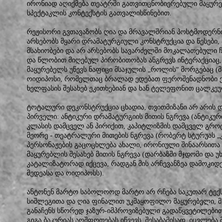
ირონიად აღიქმება თეატრში გათვითცნობიერებული მაყურე
სპექტაკლის კონტექსტის გათვალისწინებით.
რეჟისორი გვთავაზობს ღია და მრავალშრიან პოსტმოდერნ
არსებობს მყარი დრამატურგიული კონსტრუქცია და წესები,
მსახიობები და არ არსებობს სავარძელში მოკალათებული ჩ
და წლობით მიღებულ პირობითობას ანგრევს ინტერაქციაც,
მაყურებელს უწევს ნაფიცი მსაჯულის „როლის“ მორგებაც (
ოიდიპოსი, რომელთაც ბრალად ედებათ ფეროშენადნობი ქარ
ხელფასის შესახებ ეკითხებიან და ხან ტელეფონით ცალკეუ
ტოტალური დეკონსტრუქცია ცხადია, თვითმიზანი არ არის და
პირველი: ანტიკური დრამატურგიის მითის ნგრევა (ანტიკურ
კლასის დამცველ ან პირიქით, კაპიტლიზმის დამცველ გროტ
მეორე - თეატრალური მითების ნგრევა (რობერტ სტურუას „კ
პერსონაჟების გაცოცხლება ახალი, ირონიული შინაარსითა დ
მაყურებლის შესახებ მითის ნგრევა (დარბაზში მჯდომი და უ
კატალიზატორად იქცევა, რადგან მის არჩევანზეა დამოკი
მედეასა და ოიდიპოსს).
ანტონენ მარტო საბოლოოდ მარტო არ რჩება საკუთარ ტექ
სიშლეგითა და ღია ფინალით უკმაყოფილო მაყურებელი, მ
განაჩენს სწორედ ჯაზურ-იმპროვიზებული გადაწყვეტილებით
გიგა ბაკურიას აღშფოთებას იწვევს. შესაბამისად, იცვლება