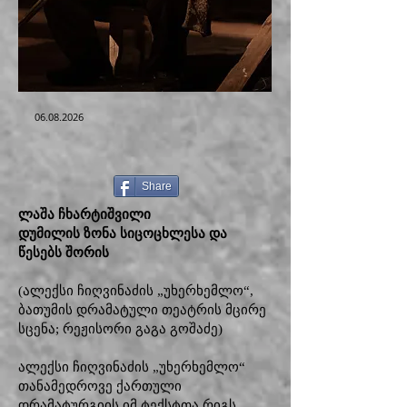
06.08.2026
Share
ლაშა ჩხარტიშვილი
დუმილის ზონა სიცოცხლესა და
წესებს შორის
(ალექსი ჩიღვინაძის „უხერხემლო“,
ბათუმის დრამატული თეატრის მცირე
სცენა; რეჟისორი გაგა გოშაძე)
ალექსი ჩიღვინაძის „უხერხემლო“
თანამედროვე ქართული
დრამატურგიის იმ ტექსტთა რიგს