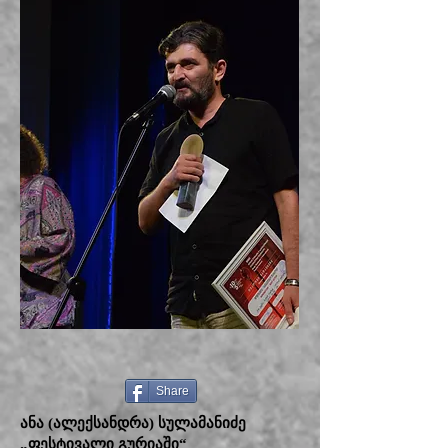
Share
ანა (ალექსანდრა) სულამანიძე
„ფესტივალი გურიაში“