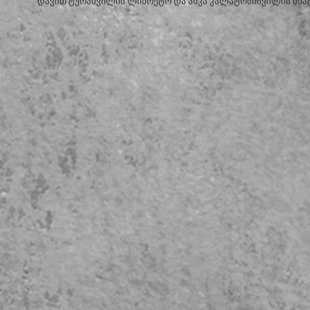
დავით ტურაშვილის ლიბრეტო და ანკა კალატოზიშვილის მხატ