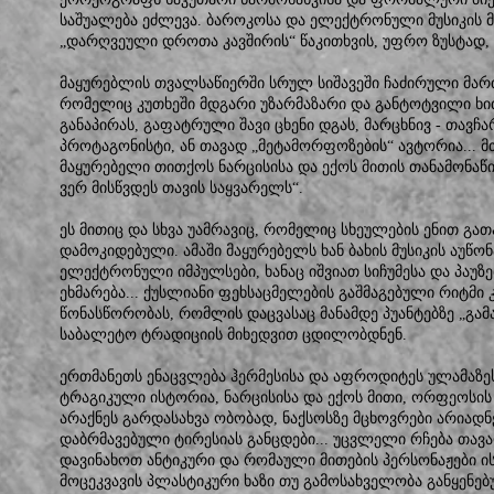
საშუალება ეძლევა. ბაროკოსა და ელექტრონული მუსიკის მ
„დარღვეული დროთა კავშირის“ წაკითხვის, უფრო ზუსტად, 
მაყურებლის თვალსაწიერში სრულ სიშავეში ჩაძირული მარ
რომელიც კუთხეში მდგარი უზარმაზარი და განტოტვილი ხით
განაპირას, გაფატრული შავი ცხენი დგას, მარცხნივ - თავ
პროტაგონისტი, ან თავად „მეტამორფოზების“ ავტორია... 
მაყურებელი თითქოს ნარცისისა და ექოს მითის თანამონაწ
ვერ მისწვდეს თავის საყვარელს“.
ეს მითიც და სხვა უამრავიც, რომელიც სხეულების ენით გათ
დამოკიდებული. ამაში მაყურებელს ხან ბახის მუსიკის აუწონა
ელექტრონული იმპულსები, ხანაც იშვიათ სიჩუმესა და პაუზ
ეხმარება... ქუსლიანი ფეხსაცმელების გაშმაგებული რიტმი
წონასწორობას, რომლის დაცვასაც მანამდე პუანტებზე „გამ
საბალეტო ტრადიციის მიხედვით ცდილობდნენ.
ერთმანეთს ენაცვლება ჰერმესისა და აფროდიტეს ულამაზე
ტრაგიკული ისტორია, ნარცისისა და ექოს მითი, ორფეოსის
არაქნეს გარდასახვა ობობად, ნაქსოსზე მცხოვრები არიადნე
დაბრმავებული ტირესიას განცდები... უცვლელი რჩება თავ
დავინახოთ ანტიკური და რომაული მითების პერსონაჟები ი
მოცეკვავის პლასტიკური ხაზი თუ გამოსახველობა განყენებუ