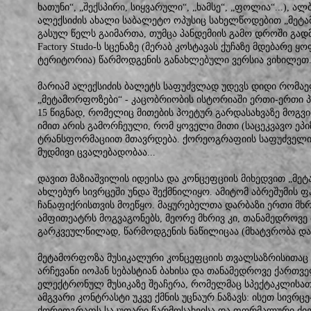
ხათუნი“, „შექსპირი, სიყვარული“, „ხამსე“, „ფოლია“...), 
ალექსიძის ახალი საბალეტო ოპუსიც სახელწოდებით „მეტა
გასულ წელს გაიმართა, თუმცა პანდემიის გამო დროში გადმო
Factory Studo-ს სცენაზე (მერაბ კოსტავას ქუჩაზე მდებარე 
ტერიტორია) წარმოდგენის განახლებული ვერსია ვიხილეთ
მარიამ ალექსიძის ბალეტს საფუძვლად უდევს დიდი რომაელ
„მეტამორფოზები“ - კაცობრიობის ისტორიაში ერთი-ერთი 
15 წიგნად, რომელიც მითების პოეტურ გარდასახვაზე მოგ
იმით არის გამორჩეული, რომ ყოველი მითი (საცეკვავო ეპ
ტრანსფორმაციით მთავრდება. ქორეოგრაფიის საფუძველიც
მუდმივი ცვალებადობაა...
დავით მაზიაშვილის იდეისა და კონცეფციის მიხედვით „მე
ახლებურ სივრცეში უნდა შექმნილიყო. ამიტომ აბრეშუმის 
ჩანაფიქრისთვის მოეწყო. მაყურებელთა დარბაზი ერთი მხ
ამფითეატრს მოგვაგონებს, მეორე მხრივ კი, თანამედროვე
გარკვეულწილად, წარმოდგენის ნაწილიცაა (მხატვრობა და 
მეტამორფოზა მუსიკალური კონცეფციის თვალსაზრისითაც მ
არჩევანი იოჰან სებასტიან ბახისა და თანამედროვე ქართვე
ელექტრონულ მუსიკაზე შეაჩერა, რომელმაც სპექტაკლისათვ
ამგვარი კონტრასტი უკვე ქმნის უცნაურ ნაზავს: ისეთ სივ
ქორეოგრაფს საკუთარი წარმოსახვისა და ფორმალური ძიებ