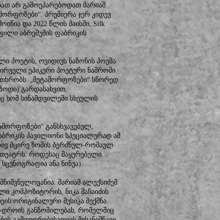
ალბათ არ გამოეპარებოდათ მარიამ
მორფოზები“. პრემიერა ჯერ კიდევ
იწია და 2022 წლის მაისში, Silk
ყოფილი აბრეშუმის ფაბრიკის
.
ი პოეტის, ოვიდიუს ნაზონის პოემა
პირველი ეპიკური პოეტური ნაშრომი
ვითხრობს. „მეტამორფოზები“ სწორედ
იზოდი) გარდასახვით,
 ხომ სინამდვილეში სხეულის
ტამორფოზები“ განსხვავებულ,
ფაბრიკის პავილიონი სპეციალურად ამ
რივ მცირე ზომის ბერძნულ-რომაულ
 თეატრს: როდესაც მაყურებელი
სცენოგრაფია ანა ნინუა).
ნიშვნელოვანია. მარიამ ალექსიძემ
ლი კომპოზიტორის, ნიკა მაჩაიძის
ის ორიგინალური მუსიკა შექმნა.
რცე-დროის განზომილებას, რომელშიც
ის გამდიდრებისათვის შესანიშნავი