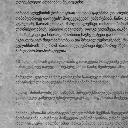
დღევანდელი ადამიანის შესატყვისი.
მარიამ ალექსიძის ქორეოგრაფიის ენის გაგებასა და ათვი
თანამედროვე ბალეტის“ მოცეკვავეები ეხმარებიან: ნინო გ
კუკულაძე, მარიამ ქოიავა, მარტინ სლუმსკი, თინათინ ბარამ
ლორთქიფანიძე, სესილი დავითაძე, ოლგა ვიდიშევა, იაგზიჰა
შთამბეჭდავი და ხშირად ირონიით სავსე ჟეტები და მოძრაო
ეგზისტენციურ მდგომარეობასა და მრავალფეროვნებას, რა
გულისხმობს. ასე რომ, მათი სხეულებრივი მეტამორფოზები 
პირდაპირპროპორციულია.
P.S. ბოლო დროის განმავლობაში გამოიკვეთა რამდენიმე ტენ
თანამედროვე ბალეტის“ რეპერტუარში მაინც შეიძლება ამოვ
პირველი - ლტოლვა ნეოკლასიკური საბალეტო ენისადმი რომ
აბსტრაქტული საბალეტო წარმოდგენები მოიაზრება;
მეორე - მინიმალისტური ხაზების, პირველქმნილი ჟესტებისა დ
გამოხატულ კამერულ-ფსიქოლოგიურ ატმოსფეროშია მოქცეული
ალექსიძის გავლენით);
მესამე - ერთიანი არტისტული პლატფორმის შექმნის მცდელ
წარმოდგენა ეყრდნობა მოწვეული კომპოზიტორის, დრამატურგ
(ბალეტი „გურჯი ხათუნი“ ამის კარგი ნიმუშია, სადაც გაერთია