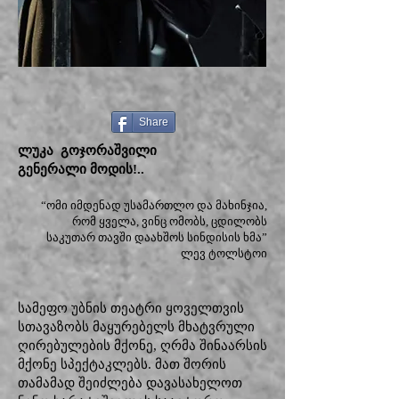
Share
ლუკა გოჯორაშვილი
გენერალი მოდის!..
“ომი იმდენად უსამართლო და მახინჯია,
რომ ყველა, ვინც ომობს, ცდილობს
საკუთარ თავში დაახშოს სინდისის ხმა”
ლევ ტოლსტოი
სამეფო უბნის თეატრი ყოველთვის
სთავაზობს მაყურებელს მხატვრული
ღირებულების მქონე, ღრმა შინაარსის
მქონე სპექტაკლებს. მათ შორის
თამამად შეიძლება დავასახელოთ