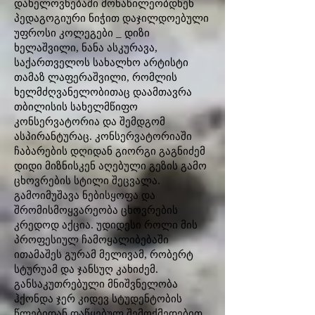
დახელოვნებაში მონაწილეობდნენ
პედაგოგიური ნიჭით დაჯილდოებული
უფროსი კოლეგები _ დიზი
ხელაშვილი, ნანა ასკურავა,
საქართველოს სახალხო არტისტი
თამაზ ლაფერაშვილი, რომლის
ხელმძღვანელობითაც დაამთავრა
თბილისის სახელმწიფო
კონსერვატორია და შემდგომ
ასპირანტურაც. კონსერვატორიაში
ჩაბარების დღიდან გიორგი გაგნიძემ
დიდი მიზნისკენ აღებული გეზის გამო
ცხოვრების სტილი შეცვალა.
გამოიმუშავა ნებისყოფა და
შრომისმოყვარეობა ცხოვრების
კრედოდ აქცია. უდიდესი როლი მის
პროფესიულ ჩამოყალიბებაში
ითამაშეს გურამ მელივამ, რობერტ
სტურუამ და ჯანსუღ კახიძემ.
განსაკუთრებული მნიშვნელობა
ჰქონდა ჯერ კიდევ სტუდენტობის
წლებიდან დაწყებულ შემოქმედებით