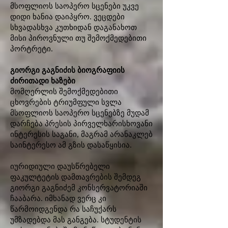
მსოფლიოს საოპერო სცენები უკვე
დიდი ხანია დაიპყრო. ვეცდები
სხვადასხვა კუთხიდან დაგანახოთ
მისი პიროვნული თუ შემოქმედებითი
პორტრეტი.
გიორგი გაგნიძის ბიოგრაფიის
ძირითადი ხაზები
მომღერლის შემოქმედებითი
ცხოვრების ტრიუმფული სვლა
მსოფლიოს საოპერო სცენებზე მუდამ
დარჩება პრესის პირველხარისხოვანი
ინტერესის საგანი, მაგრამ არანაკლებ
საინტერესო ამ გზის დასაწყისია.
იურიდიული დაუსწრებელი
ფაკულტეტის დამთავრების შემდეგ
გიორგი გაგნიძემ კონსერვატორიაში
ჩააბარა. იმხანად ვერც კი
წარმოიდგენდა რა საჩუქარს
უმზადებდა მას განგება. სტუდენტის