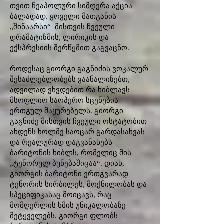
თვით ნეაპოლური სიმღერა აქცია
ბალადად. ყოველი მათგანის
„შინაარსი“ მისთვის ჩვეული
დრამატიზმის, ლირიკის და
ექსპრესიის შერწყმით გაგვაცნო.
როდესაც გიორგი გაგნიძის ვოკალურ
შესაძლებლობებს ვაანალიზებთ,
ადვილად ვხვდებით რა ხიბლავს
მსოფლიო საოპერო სცენების
ერთგულ მაყურებელს. გიორგი
გაგნიძე მისთვის ჩვეული ოსტატობით
ახდენს ხოლმე საოცარ გარდასახვას
და რეალურად დაგვანახებს
ბარიტონის ხიბლს, რომელიც მის
„ტენორულ ბუნებაშიცაა“. დიახ,
გიორგის ბარიტონი ერთგვარად
ტენორის სირბილეს, მოქნილობას და
სპეციფიკასაც მოიცავს, რაც
მომღერლის ხმის უნიკალობაზე
მეტყველებს. გიორგი ფლობს