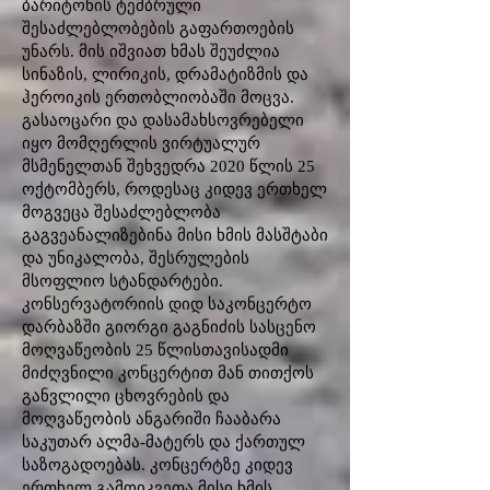
ბარიტონის ტემბრული
შესაძლებლობების გაფართოების
უნარს. მის იშვიათ ხმას შეუძლია
სინაზის, ლირიკის, დრამატიზმის და
ჰეროიკის ერთობლიობაში მოცვა.
გასაოცარი და დასამახსოვრებელი
იყო მომღერლის ვირტუალურ
მსმენელთან შეხვედრა 2020 წლის 25
ოქტომბერს, როდესაც კიდევ ერთხელ
მოგვეცა შესაძლებლობა
გაგვეანალიზებინა მისი ხმის მასშტაბი
და უნიკალობა, შესრულების
მსოფლიო სტანდარტები.
კონსერვატორიის დიდ საკონცერტო
დარბაზში გიორგი გაგნიძის სასცენო
მოღვაწეობის 25 წლისთავისადმი
მიძღვნილი კონცერტით მან თითქოს
განვლილი ცხოვრების და
მოღვაწეობის ანგარიში ჩააბარა
საკუთარ ალმა-მატერს და ქართულ
საზოგადოებას. კონცერტზე კიდევ
ერთხელ გამოიკვეთა მისი ხმის,