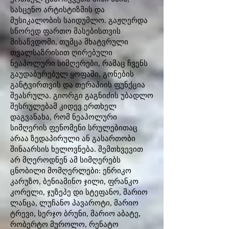
სასცენო არტისტიზმის და
მუსიკალობის საიდუმლო. გაჟღერდა
სწორედ ფართო მასებისთვის
მისაწვდომი, თუმცა მხატვრული
თვალსაზრისით ღირებული
ნეაპოლური სიმღერები, რამაც ჩვენს
გაუდაბურებულ ყოფაში, გონების
განტვირთვის და თერაპიის ფუნქცია
შეასრულა. გიორგი გაგნიძის უბადლო
შესრულებამ კიდევ ერთხელ
დაგვანახა, რომ ნეაპოლური
სიმღერის ფენომენი სრულებითაც
არაა ზედაპირული ან გასართობი
შინაარსის ხელოვნება. შემთხვევით
არ მღეროდნენ ამ სიმღერებს
ცნობილი მომღერლები: ენრიკო
კარუზო, ბენიამინო ჯილი, ფრანკო
კორელი, ჯუზეპე დი სტეფანო, მარიო
ლანცა, ლუჩანო პავაროტი, მარიო
ტრევი, სერჯო ბრუნი, მარიო აბატე,
რობერტო მუროლო, რენატო