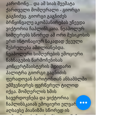
კაროზონე... და ამ სიას შეემატა
ქართველი მომღერალი - გიორგი
გაგნიძეც. გიორგი გაგნიძეს
ბრწყინვალე აკომპანირებას უწევდა
ვიქტორია ჩაპლინსკაია. ნეაპოლურ
სიმღერებს სწორედ ამ ორი მუსიკოსის
ერთ ინტონაციურ ნაკადად ქცეული
შესრულება ამთლიანებდა.
ნეაპოლური სიმღერების ემოციური
წახნაგების წარმოჩენისას
კონცერტმაისტერის მდიდარი
პალიტრა გიორგი გაგნიძის
ფერადოვან ბარიტონთან ანსამბლში
უმშვენიერეს ფერწერულ ტილოდ
იქცა. მომღერლის ხმის
ხავერდოვნება და ვიქტორია
ჩაპლინსკაიას ემოციური ელვარებით
აღსავსე პიანიზმი სწორედ ის
ტანდემია, რამაც ჩვენს თვალწინ
ქართველთა მსგავსი იტალიელების
ვნებები, ემოციები, ყოფა თუ