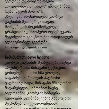
ვერდისა და ბოიტოს ოპერა
,,ოტელოსთვის“ ,,იაგო“ ეწოდებინათ
(„ვაშინგტონ პოსტი“);
პრესიდან ამონარიდებს გიორგი
გაგნიძის შესახებ და თავად
მომღერლის შოკისმომგვრელ,
გრანდიოზულ საოპერო რეპერტუარს
შეგიძლიათ გაეცნოთ მის ოფიციალურ
ელექტრონულ გვერდზე _
https://georgegagnidze.com
საშემსრულებლო სტილი
გიორგი გაგნიძის შესრულება სავსეა
არტისტიზმით, შინაგანი ტექნიკით,
გონიერებით. მისი ხმა ეროვნული
საგანძურია, რომლის პატრონი
უაღრესად სადა, შინაგანი მშვიდობის
მატარებელი, სიბრძნით სავსე
ხელოვანია. გიორგის სიმღერა
გვაოცებს კულმინაციების გასაოცარი
შეგრძნებით, ფერადოვნებით,
ფორმის და დრამატურგიის ფლობით.