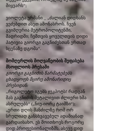
მიყვარს“;
ვიოლეტა ურმანი _ „ძალიან დიდხანს
ვეძებდით ასეთ ამონასროს, ჩვენ
გვიმღერია მეტროპოლიტენში,
მადრიდში; ჩემთვის ყოველთვის დიდი
პატივია გიორგი გაგნიძესთან ერთად
სცენაზე დგომა“.
მომღერლის მოღვაწეობის შეფასება
მსოფლიოს პრესაში
გიორგი გაგნიძის წარმატებებს
ცხადყოფს მცირე ამონარიდიც
პრესიდან:
,,რიგოლეტო იგებს ჯეკპოტს! რადგან
მას გაგნიძის მეტალივით ძლიერი ხმა
ასრულებს“ („ნიუ-იორკ ტაიმზი“);
„ერთი დღის მანძილზე რომ ორ
სრულიად განსხვავებულ ადამიანად
გარდაისახო, ეს მოითხოვს როგორც
დიდ პროფესიონალიზმს, ასევე დიდ