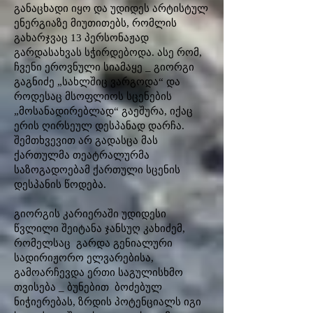
განაცხადი იყო და უდიდეს არტისტულ
ენერგიაზე მიუთითებს, რომლის
გახარჯვაც 13 პერსონაჟად
გარდასახვას სჭირდებოდა. ასე რომ,
ჩვენი ეროვნული სიამაყე _ გიორგი
გაგნიძე „სახლშიც ვარგოდა“ და
როდესაც მსოფლიოს სცენების
„მოსანადირებლად“ გაეშურა, იქაც
ერის ღირსეულ დესპანად დარჩა.
შემთხვევით არ გადასცა მას
ქართულმა თეატრალურმა
საზოგადოებამ ქართული სცენის
დესპანის წოდება.
გიორგის კარიერაში უდიდესი
წვლილი შეიტანა ჯანსუღ კახიძემ,
რომელსაც გარდა გენიალური
სადირიჟორო ელვარებისა,
გამოარჩევდა ერთი საგულისხმო
თვისება _ ბუნებით ბოძებულ
ნიჭიერებას, ზრდის პოტენციალს იგი