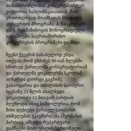
თანამშრომლობას კონცერტმაისტერ
ვიქტორია ჩაპლინსკაიასთან. მათ
ერთობლივად მოამზადეს მრავალი
კონცერტის პროგრამა, პ. ჩაიკოვსკის
და ს. რახმანინოვის მონოგრაფიული
საღამოები, საერთაშორისო
კონკურსების პროგრამები და სხვა.
ჩვენი ქვეყნის სასახელოდ უნდა
ითქვას, რომ უმძიმეს 90-იან წლებში
სწორედ ქართულმა კონსერვატორიამ
და ქართულმა ვოკალურმა სკოლამ
აღზარდა გიორგი გაგნიძე.
გასაოცარია და თბილისის საოპერო
სცენაზე 23 წლის ახალბედა
ვოკალისტი 13 მთავარ პარტიას
მღეროდა. ისიც სიმბოლურია, რომ
მისი დებიუტი ქართულ საოპერო
თხზულებას უკავშირდება (მურმანის
პარტია). ამხელა რეპერტუარი
დამწყები მომღერლის სერიოზული