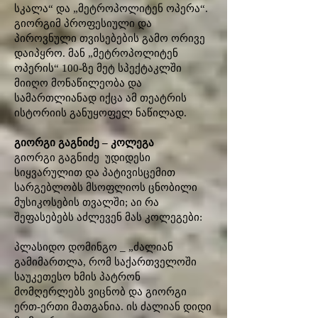
სკალა“ და „მეტროპოლიტენ ოპერა“.
გიორგიმ პროფესიული და
პიროვნული თვისებების გამო ორივე
დაიპყრო. მან „მეტროპოლიტენ
ოპერის“ 100-ზე მეტ სპექტაკლში
მიიღო მონაწილეობა და
სამართლიანად იქცა ამ თეატრის
ისტორიის განუყოფელ ნაწილად.
გიორგი გაგნიძე – კოლეგა
გიორგი გაგნიძე უდიდესი
სიყვარულით და პატივისცემით
სარგებლობს მსოფლიოს ცნობილი
მუსიკოსების თვალში; აი რა
შეფასებებს აძლევენ მას კოლეგები:
პლასიდო დომინგო _ „ძალიან
გამიმართლა, რომ საქართველოში
საუკეთესო ხმის პატრონ
მომღერლებს ვიცნობ და გიორგი
ერთ-ერთი მათგანია. ის ძალიან დიდი