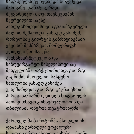
საფუძველშივე ხედავდა ხოლმე და
მუსიკაზე ფანატიკურად
შეყვარებული, თვითშემეცნების
წყურვილით სავსე
ახალგაზრდებისთვის გაათმაგებული
ძალით მუშაობდა. ჯანსუღ კახიძემ,
რომელსაც გიორგის გაბრწყინებაში
ეჭვი არ შეჰპარვია, მომღერალს
უდიდესი წარმატება
უწინასწარმეტყველა და
საზღვარგარეთ წასვლისთვისაც
შეაგულიანა. ფაქტობრივად, გიორგი
გაგნიძის მსოფლიო სასცენო
ნათლობა ჯანსუღ კახიძეს
უკავშირდება. გიორგი გაგნიძესთან
პირად საუბარში უდიდეს სიყვარულს
ამოიკითხავთ კონსერვატორიის და
თბილისის ოპერის თეატრისადმი.
ქართველმა ბარიტონმა მსოფლიოს
დაანახა ქართული ვოკალური
სკოლის ერთი ასეთი თვისება _ ჩვენი