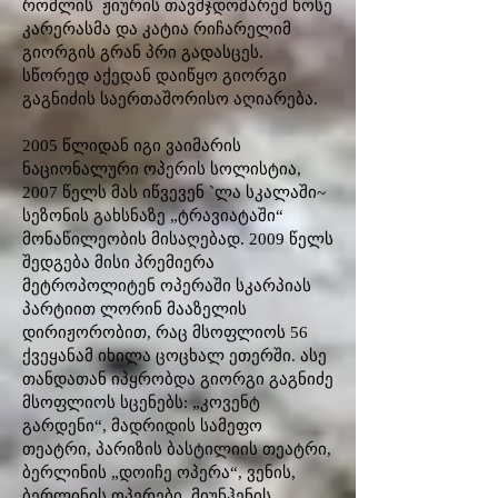
რომლის ჟიურის თავმჯდომარემ ხოსე
კარერასმა და კატია რიჩარელიმ
გიორგის გრან პრი გადასცეს.
სწორედ აქედან დაიწყო გიორგი
გაგნიძის საერთაშორისო აღიარება.
2005 წლიდან იგი ვაიმარის
ნაციონალური ოპერის სოლისტია,
2007 წელს მას იწვევენ `ლა სკალაში~
სეზონის გახსნაზე „ტრავიატაში“
მონაწილეობის მისაღებად. 2009 წელს
შედგება მისი პრემიერა
მეტროპოლიტენ ოპერაში სკარპიას
პარტიით ლორინ მააზელის
დირიჟორობით, რაც მსოფლიოს 56
ქვეყანამ იხილა ცოცხალ ეთერში. ასე
თანდათან იპყრობდა გიორგი გაგნიძე
მსოფლიოს სცენებს: „კოვენტ
გარდენი“, მადრიდის სამეფო
თეატრი, პარიზის ბასტილიის თეატრი,
ბერლინის „დოიჩე ოპერა“, ვენის,
ბერლინის ოპერები, მიუნჰენის