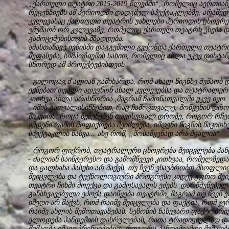
„ქართული თეატრი 2015-2019 წლებში“, რომელიც აერთიან
რეცენზიებს ამ პერიოდში დადგმულ სპექტაკლებზე, არამედ
კვლევასაც ქართული თეატრის უახლესი პერიოდის ცხოვრებ
ვმუშაობ ორ კვლევაზე, რომელიც ქართულ თეატრს ეხება 
გამოცემებისთვის მზადდება.
ამასთანავე ივნისში დაგგემილი გვქონდა ქართული თეატრ
შეფასება, სიმპოზიუმის სახით, რომელიც ახლა უკვე დისტა
სწორედ ამ პროექტებისთვის.
- გილოცავ,ძ ალიან გამიხარდა, რომ ახალ წიგნზე მუშაობ 
ექნებათ თვალი ადევნონ ახალ კვლევებსა და თეატრალურ კ
კითხვა ახლა არასწორია ,მაგრამ ჩამონათვალში უკვე იყო..
- იმის გათვალისიწნებით, რაც ჩამოვთვალე, მოწყენის დრ
მიკვირს, როცა წუწუნებენ თავისუფალ დროზე, როგორ რჩე
იმდენი რამის მოფიქრება შეიძლება, იმდენი წიგნის წაკითხ
სპექტაკლის ნახვა... ასე რომ, „მოსაწყენად არა მცალია“
- როგორ ფიქრობ, თეატრალური ცხოვრება შეიცვლება პანდ
- ძალიან საინტერესო და გამომწვევი კითხვაა, რომელზედა
და ცალსახა პასუხი არ მაქვს. თუ ჩვენ ვსაუბრობთ მსოფლ
შეიცვლება და ტექნოლოგიური პროგრესი კიდევ უფრო შეიჭ
თეატრი ჩიხში მოექცა და გამოსავალს ეძებს. დარწმუნებულ
განსხვავებული ეპოქა დაიწყება თეატრში, მაგრამ თუ ჩვენ
იმედი არ მაქვს, რომ რაიმე შეიცვლება და ფაქტია, რომ ჯ
რაიმე ახლის შემოთავაზებას. სეზონის ნახევარი ფაქტობრ
ელოდება პანდემიის დასრულებას, რათა ტრადიციულად 
მუშაობა იმავე პრინციპებით, როგორც პანდემიამდე მუშაო