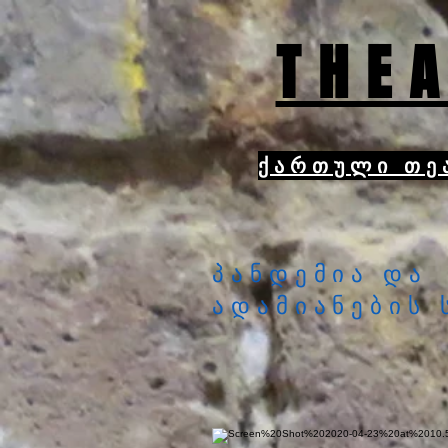
THEA
ქართული თე
პანდემია და
ადამიანების