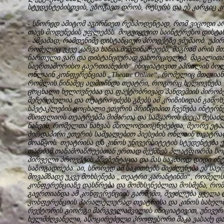
სტუდენტებისთვის, ვზოგავთ დროს, რესურს და ეს კარგიც კი
- სწორედ ამიტომ აგირჩიეთ რესპოდენტად, რომ ვიცოდი ა
თავს მოდუნების უფლებას. მოგვიყევით საინტერესო დისტა
- ამჟამად, რამდენიმე დისტანციურ პროექტზე ვმუშაობ. უპი
რომელიც უკვე კარგა ხანია მიმდინარეობს, მაგრამ არის 
ჩართული ვარ და დისტანციურად ვახორციელებ. მაგალითა
საერთაშორისო გაერთიანების“ ინიციატივით აპრილის ბო
ონლაინ კონფერენციას „Theatre Online“, რომელიც მთლიანა
რომლის წინაშეც აღმოჩნდა თეატრი, როგორც ხელოვნება.
ცოცხალი ხელოვნებაა და ფაქტობრივად პანდემიის პირობებ
შეჩერებულია და თეატრი ეძებს გზებს ამ კრიზისიდან გამო
სპეტაკლების ცოცხალი ეთერის პრინციპით ჩვენება ინტერნ
მსოფლიოს თეატრებმა მიმართა და სამყაროს მიეცა შესაძ
ნახვის, რომელთა ნახვას მხოლოდიოცნებებდა, მეორე ეტა
პირდაპირი ეთერის საშუალებით პიესების ონლაინ თეატრა
მოაწყოს. თეატრისა და კინოს უნივერსიტეტის სტუდენტება ქ
თარბამ თანამოაზრეებთან ერთად შექმნეს პლატფორმა სოც
პირველი პროექტის პრეზენტაცია და მას საკმაოდ დიდი ი
საზოგადოება. აი, სწორედ ამ საკითხებს მიეძღვნება ეს ს
მოვამზადე უკვე მოხსენება „თეატრი კარანტინში“, რომელს
კონფერენციაზე დასწრება და მომხსენებლთა მოსმენა, რო
გაერთიანდა ამ კონფერენციის გარშემო, შეეძლება ყველა
კონფერენციის პარალელურად თეატრისა და კინოს სახელ
რექტორის გიორგი მარგველაშვილის ინიციატივით, უნივერ
ხელმძღვანელი, ასოცირებული პროფესორი მაკა ვასაძე დ