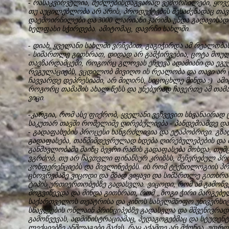
- რასაკვირველია, შეძლებისდაგვარად ვემორჩილები, ყოვ
თუ აუცილებლობა არ არის, პროდუქტების შესაძენადაც თავს
დაემოირჩილები და 3000 ლარიანი ჯარიმა უნდა გადავიხად
ხელფასი სჭირდება. ამიტომაც, დავრჩი სახლში.
- დიახ, ყველანი სახლში ვრჩებით, გაგიჭირდა ამ რეალობას
- სიმართლე გითხრათ, დიდად არ გამჭირვებია, ცოტა მო
თავზარდამცემი, როგორც გლოვას ეჩვევა ადამიანი და ეგუე
რეგულაციებს, ვცდილობ მივიღო ის რეალობა და თავი არ
ჩავვარდე დეპრესიაში, არ მიღირს, სიცოცხლე მინდა :) ამ
როგორც თამაშის ახალ წესს და უნებურად ჩავერთე ამ თამაშ
ვიცი.
-კარგია, რომ ასე ფიქრობ, ყველანი ვეჩვევით სხვანაირად 
საკუთარ თავში რომელიმე ღირებულიება - პანდემიამდე და
- გადაფასების პროცესი ხანგრძლივია და ეტაპობრივი. გზა
გადაფასება, თანმიმდევრულად ხდება ღირებულებების და მ
განმავლობაში მაინც ბევრი რამის გადაფასება მოხდა, თუ
ვგრძობ, თუ არ ჩავთვლი ფინანსურ კრიზსს, შეჩერებულ პრ
კონფერენციებს და მივლინებებს. ის რომ ტექნოლოგიის პრ
ცხოვრებაზე ვიცოდი და მზად ვიყავი და სიმართლე გითხრ
ტიპის ურთიერთობებზე გადასვლა. ვიცოდი, რომ ამ გამოწვე
მოგვიწევდა და მინდა გითხრათ, რომ „ზოგი ჭირი მარგებე
საქართველოს თეატრისა და კინოს სახელმწიფო უნივერსი
სწავლების ონლაინ პრინციპებზე გადასვლა და მშვენივრად 
გამოწვევას, ადმინისტრაციამაც, პედაგოგებმაც და სტუდენტ
ლექციებზე ანშლაგები მაქვს, რაც აქამდე არ მქონია, უფ