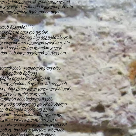
ელ შემთხვევაში, ძალიან ვცდილობ.
 ვიკავებ მაღაზიაში შესვლისგან. არ
ო, რომელსაც ჩემი ოთხი თვის
თან შეგუება????
ულოდნელი იყო და უფრო
ბა ბედს, რაღაც ასე ვეგუები ახალ
 დავიტვირთო ზედმეტი ფიქრით, არ
იტომ შექმნილ რეალობას ვიღებ
ში. სანამდე შევძლებ ეს უკვე არ
ცხოვრებას. გადააფასე თუ არა
 პანდემიის შემდეგ?
დაგზა ხდება მოვლენების
ოვლენების ანალიზი. ამ თვეების
მცა განსაკუთრებულ ცვლილებას ვერ
ოექტებს, ფესტივალებს,
ოგრესი აისახებოდა ჩვენს
ათ კომფორტულიც კი არის ახალი
ვის მიღება ადრე თუ გვიან
ლიას“ პრინციპით, მაგალითად,
ტეტს ოპერატიულად მოუხდა
გაართვა თავი უნივერსიტეტმა ამ
ებმაც. მეტსაც გეტყვით, ონლაინ
რო მოსახერხებელი აღმოჩნდა