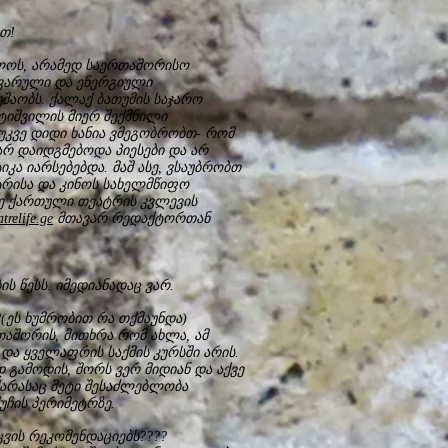
ოთ!
ლოს, არამედ საერთაშორისო
ყვარული და ენერგიული
უშაობს. ქალაქ ბათუმის საჯარო
ტიშვილის მიერ შექმნილი
უკვე დიდი ხანია ვმეგობრობთ- რომ
არ დაიდგმებოდა პიესები და არ
კა იარსებებდა. მაშ ასე, ვსაუბრობთ
რისა და კინოს სახელმწიფო
ე ქართული თეატრის კვლევის
trelife.ge
მთავარ რედაქტორთან
ის წესს. იმედიანადაც ვარ.
(ეს ხუმრობით რა თქმაუნდა)
ათაშორის, მითხრა რომ ახლა, ამ
და ყველაფრის საქმის კურსში არის.
 გამოდის, შორს ვერ მიდიან და აქვე
მარასაც მეტი შესაძლებლობა
ჩის პერიმეტრზე.
ვის რეკომენდაციებს????