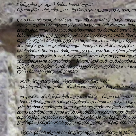
"პანდემია და ადამანების სიყვარული"
რუბრიკაში - ინტერვიუები - მე მზად ვარ გული გადაგიშალ
ლაშა ჩხარტიშვილს კარგად იცნობს არა მარტო საქართვე
თეატრალური საზოგადოებაც, ის ნიჭიერი, სიმართლის მო
ადამიანია,უყვარს საკუთარი პროფესია და ძალიან ბევრს მ
ბიბლიოთეკის ვებ გვერდზე არის თანდართული ლაშა ჩხარ
თეატრალური არქივის გვერდი
https://www.theatrelife.ge/
ჩვენ 
არა მწერალი არ დაიწერებოდა პიესები, რომ არა თეატრი 
იარსებებდა წიგნი და ბიბლიოთეკა და არც სათეატრო კრიტი
თეატრმცოდნესთან, საქართველოს შოთა რუსთველის თეატ
უნივერსიტეტის ასოცირებულ პროფესორთან, თანამედროვ
ცენტრის დირექტორთან და ელექტრონულ ჟურნალ
www.thea
ლაშა ჩხარტიშვილთან ერთად.
- ლაშა,მოგესალმები, იმედია იმედიანად ხარ?
- გამარჯობა, მადლობა. არამიშავს, ვეჩვევი ახალი ცხოვრებ
- როგორაa არის შენი მეზობელი თამარა? რჩება სახლში???
- ჩემი მეზობელი თამარაც მშვენივრად გრძნობს თავს. სხვ
კარანტინის პერიოდში უკეთ აკონტროლებს ფიქრის გორას 
ახლა სამეზობლო ვერიკო ანჯაფარიძის ქუჩაზე უფრო მეტად
ასეირნებენ თავიანთ ოთხფეხა მეგობრებს და ბავშვებს. თა
გაუჩნდა აკონტროლოს ყველაფერი ვერიკო ანჯაფარიძის ქუ
- იმედი და სიხარული არ მოგშლოდეს. ემორჩილები ჯანდაც