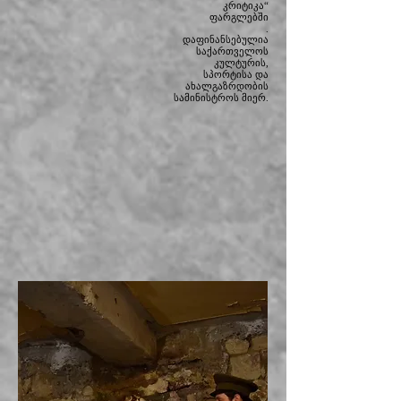
კრიტიკა“
ფარგლებში
.
დაფინანსებულია
საქართველოს
კულტურის,
სპორტისა და
ახალგაზრდობის
სამინისტროს მიერ.