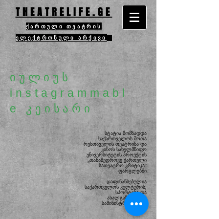
THEATRELIFE.GE
ქართული თეატრის
ელექტრონული არქივი
იულიუს
instagrammabl
e კეისარი
სტატია მომზადდა
საქართველოს შოთა
რუსთაველის თეატრისა და
კინოს სახელმწიფო
უნივერსიტეტის
პროექტის
„თანამედროვე ქართული
სათეატრო კრიტიკა“
ფარგლებში
.
დაფინანსებულია
საქართველოს კულტურის,
სპორტისა და
ახალგაზრდობის
სამინისტროს მიერ.