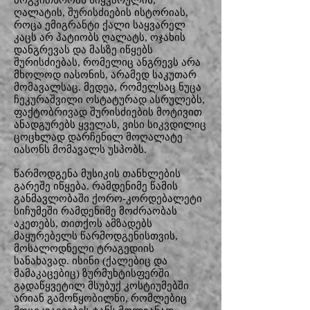
მოგვითხრობს სიყვარულის,
ღალატის, შურისძიების ისტორიას,
როცა ემიგრანტი ქალი საყვარელ
კაცს არ პატიობს ღალატს, ოჯახის
დანგრევას და მასზე იწყებს
შურისძიებას, რომელიც ანგრევს არა
მხოლოდ იასონის, არამედ საკუთარ
მომავალსაც. მედეა, რომელსაც ნუცა
ჩეკურაშვილი ოსტატურად ასრულებს,
ფაქტობრივად შურისძიების მოტივით
ანადგურებს ყველას, ვისი სიკვდილიც
ცოცხლად დარჩენილ მოღალატე
იასონს მომავალს უსპობს.
წარმოდგენა მუსიკის თანხლების
გარეშე იწყება. რამდენიმე წამის
განმავლობაში ქორო-კორდებალეტი
სიჩუმეში რამდენიმე მოძრაობას
აკეთებს, თითქოს ამზადებს
მაყურებელს წარმოდგენისთვის,
მოსალოდნელი ტრაგედიის
სანახავად. ისინი (ქალებიც და
მამაკაცებიც) ზურმუხტისფერში
გადაწყვეტილ მსუბუქ კოსტიუმებში
არიან გამოწყობილნი, რომლებიც