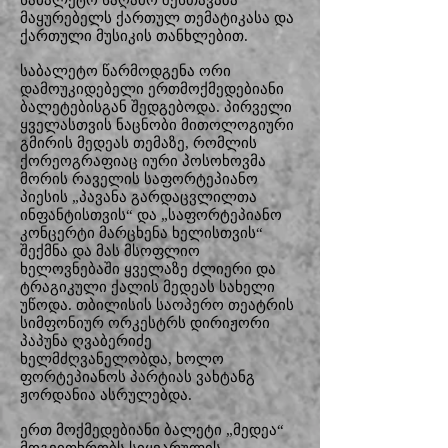
საბალეტო საღამო შესთავაზა
მაყურებელს ქართულ თემატიკასა და
ქართული მუსიკის თანხლებით.
საბალეტო წარმოდგენა ორი
დამოუკიდებელი ერთმოქმედებიანი
ბალეტებისგან შედგებოდა. პირველი
ყველასთვის ნაცნობი მითოლოგიური
გმირის მედეას თემაზე, რომლის
ქორეოგრაფიაც იური პოსოხოვმა
მორის რაველის საფორტეპიანო
პიესის „პავანა გარდაცვლილთა
ინფანტისთვის“ და „საფორტეპიანო
კონცერტი მარცხენა ხელისთვის“
შექმნა და მას მსოფლიო
ხელოვნებაში ყველაზე ძლიერი და
ტრაგიკული ქალის მედეას სახელი
უწოდა. თბილისის საოპერო თეატრის
სიმფონიურ ორკესტრს დირიჟორი
პაპუნა ღვაბერიძე
ხელმძღვანელობდა, ხოლო
ფორტეპიანოს პარტიას ვახტანგ
ჟორდანია ასრულებდა.
ერთ მოქმედებიანი ბალეტი „მედეა“