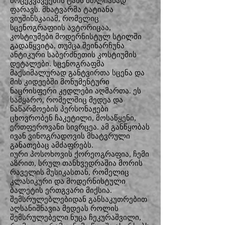
მოცეკვავეების ტანს მთლიანად
ფარავს. მხატვარმა ტატიანა
ვიუშინსკაიამ, რომელიც
სცენოგრაფიის ავტორიცაა,
კოსტიუმები მოდერნისტულ სტილში
გადაწყვიტა, თუმცა შეინარჩუნა
ანტიკური საბერძნეთის კოსტიუმის
დეტალები. სცენოგრაფმა
მაქსიმალურად განტვირთა სცენა და
მის კიდეებში მონუმენტური
ნაცრისფერი კედლები აღმართა. ეს
სამყარო, რომელშიც მედეა და
ნაწარმოების პერსონაჟები
ცხოვრობენ ჩაკეტილი, მოსაწყენი,
ერთფეროვანი სივრცეა. ამ განწყობას
ივან ვინოგრადოვის მხატვრული
განათებაც ამძაფრებს.
იური პოსოხოვის ქორეოგრაფია, ჩემი
აზრით, სრულ თანხვედრაშია მორის
რაველის მუსიკასთან, რომელიც
კლასიკური და მოდერნისტული
ბალეტის ერთგვარი მიქსია.
შემსრულებლებიდან განსაკუთრებით
აღსანიშნავია მედეას როლის
შემსრულებელი ნუცა ჩეკურაშვილი,