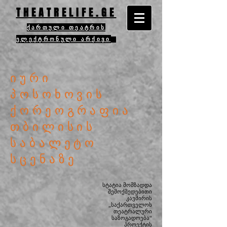
THEATRELIFE.GE
ქართული თეატრის
ელექტრონული არქივი
იური
პოსოხოვის
ქორეოგრაფია
თბილისის
საბალეტო
სცენაზე
სტატია მომზადდა
შემოქმედებითი
კავშირის
„საქართველოს
თეატრალური
საზოგადოება“
პროექტის