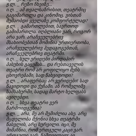
ჟ.ლ. _ რეზო ჩხეიზე...
ი.ღ. _ ამ თვალსაზრისით, თეატრშიც
გაგიმართლა და კინოშიც. ვისთან
მუშაობდი ყველაზე კომფორტულად?
ჟ.ლ. _ გამართლებით, საერთოდ
გამიმართლა. იღბლიანი ვარ, როგორ
არა ვარ. არაჩვეულებრივ
მსახიობებთან მომიწია ურთიერთობა,
არაჩვეულებრივ პედაგოგებთან,
არაჩვეულებრივ თეატრში.
ი.ღ. _ სულ ერიდები პირდაპირ
პასუხის გაცემას... და რუსთაველის
თეატრი რომ არ ყოფილიყო შენს
ცხოვრებაში, სად წახვიდოდი?
ჟ.ლ. _ არაფერსაც არ ვერიდები! სად
წავიდოდი და ქუჩაში. ან რომელიმე
სამსახურში, სადაც მარტო ხელფასს
ავიღებდი.
ი.ღ. _ სხვა თეატრი ვერ
წარმოიდგენია?
ჟ.ლ. _ არა, მე არ შემიძლია ასე. არც
მცდელობა მქონია სხვა თეატრში
წასვლის, არც სურვილი. იცი, მე
მიმაჩნია, რომ ერთგული კაცი ვარ.
ერთგული ვარ, ნამდვილად! აი,