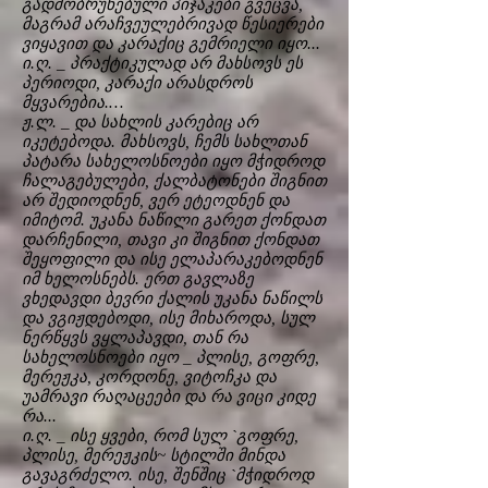
გადმობრუნებული პიჯაკები გვეცვა,
მაგრამ არაჩვეულებრივად წესიერები
ვიყავით და კარაქიც გემრიელი იყო...
ი.ღ. _ პრაქტიკულად არ მახსოვს ეს
პერიოდი, კარაქი არასდროს
მყვარებია.…
ჟ.ლ. _ და სახლის კარებიც არ
იკეტებოდა. მახსოვს, ჩემს სახლთან
პატარა სახელოსნოები იყო მჭიდროდ
ჩალაგებულები, ქალბატონები შიგნით
არ შედიოდნენ, ვერ ეტეოდნენ და
იმიტომ. უკანა ნაწილი გარეთ ქონდათ
დარჩენილი, თავი კი შიგნით ქონდათ
შეყოფილი და ისე ელაპარაკებოდნენ
იმ ხელოსნებს. ერთ გავლაზე
ვხედავდი ბევრი ქალის უკანა ნაწილს
და ვგიჟდებოდი, ისე მიხაროდა, სულ
ნერწყვს ვყლაპავდი, თან რა
სახელოსნოები იყო _ პლისე, გოფრე,
მერეჟკა, კორდონე, ვიტოჩკა და
უამრავი რაღაცეები და რა ვიცი კიდე
რა...
ი.ღ. _ ისე ყვები, რომ სულ `გოფრე,
პლისე, მერეჟკის~ სტილში მინდა
გავაგრძელო. ისე, შენშიც `მჭიდროდ