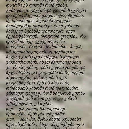
მნიშვნელობა არა აქვს. გაოგნებული
დავრჩი ეს ფილმი რომ ვნახე,
გენადის კი გაუჭირდა ფილმის ყურება
და მერე ძალიან დიდი პატივისცემით
მეპყრობოდა. პლეხანოველები,
რომლებმაც იცოდნენ, რომ კინოში
პირველ სეანსზე დავდივარ, სულ
მეკითხებოდენ, როგორი ფილმია, რა
ფილმია. მეც ვუყვებოდი რა
მომეწონა, რატომ მომეწონა... ჰოდა,
იმ პლეხანოველებსაც გაუჩნდათ
რაღაც განსაკუთრებული სურვილი
ურთიერთობის, ისეთ ძველბიჭებსაც
კი, რომლებსაც დანა ედოთ ჯიბეში და
სულ ჩხუბზე და დავიდარაბაზე იყვნენ
აწყობილნი, გამარჯობას ვერ
დავასწრებდი, შენ ის არა ხარ,
ორშაბათს კინოში რომ დადიხარო...
ერთხელ გავიგე, რომ სიფათას კითხა
ვიღაცამ, ვინ არის ეგაო და კინოს
ექსპერტიაო, უპასუხია.
ი.ღ. _ და კინოც საბოლოოდ
შემოიჭრა შენს ცხოვრებაში!
ჟ.ლ. _ აბა! ჰო, მარა მაშინ ადამიანი
იყო სხვანაირი, სხვა ინტერესები იყო,