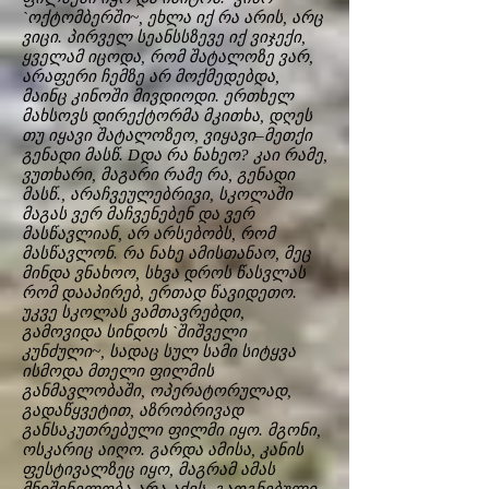
`ოქტომბერში~, ეხლა იქ რა არის, არც
ვიცი. პირველ სეანსსზევე იქ ვიჯექი,
ყველამ იცოდა, რომ შატალოზე ვარ,
არაფერი ჩემზე არ მოქმედებდა,
მაინც კინოში მივდიოდი. ერთხელ
მახსოვს დირექტორმა მკითხა, დღეს
თუ იყავი შატალოზეო, ვიყავი–მეთქი
გენადი მასწ. Dდა რა ნახეო? კაი რამე,
ვუთხარი, მაგარი რამე რა, გენადი
მასწ., არაჩვეულებრივი, სკოლაში
მაგას ვერ მაჩვენებენ და ვერ
მასწავლიან, არ არსებობს, რომ
მასწავლონ. რა ნახე ამისთანაო, მეც
მინდა ვნახოო, სხვა დროს წასვლას
რომ დააპირებ, ერთად წავიდეთო.
უკვე სკოლას ვამთავრებდი,
გამოვიდა სინდოს `შიშველი
კუნძული~, სადაც სულ სამი სიტყვა
ისმოდა მთელი ფილმის
განმავლობაში, ოპერატორულად,
გადაწყვეტით, აზრობრივად
განსაკუთრებული ფილმი იყო. მგონი,
ოსკარიც აიღო. გარდა ამისა, კანის
ფესტივალზეც იყო, მაგრამ ამას