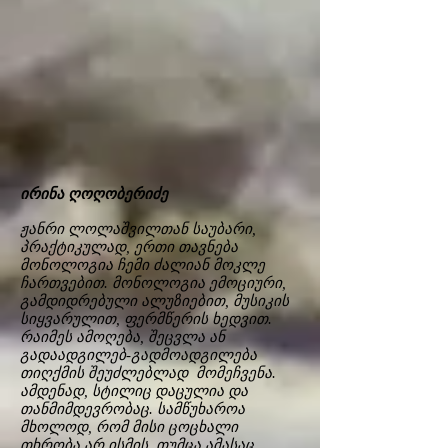
ირინა ღოღობერიძე
ჟანრი ლოლაშვილთან საუბარი,
პრაქტიკულად, ერთი თავნება
მონოლოგია ჩემი ძალიან მოკლე
ჩართვებით. მონოლოგია ემოციური,
გამდიდრებული ალუზიებით, მუსიკის
სიყვარულით, ფერმწერის ხედვით.
რაიმეს ამოღება, შეცვლა ან
გადაადგილებ-გადმოადგილება
თიღქმის შეუძლებლად მომეჩვენა.
ამდენად, სტილიც დაცულია და
თანმიმდევრობაც. სამწუხაროა
მხოლოდ, რომ მისი ცოცხალი
თხრობა არ ისმის, თუმცა ამასაც