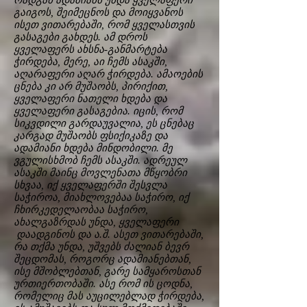
რადგან ადამიანს უნდა ყველაფერი
გაიგოს, შეიმეცნოს და მოიყვანოს
ისეთ ვითარებაში, რომ ყველასთვის
გასაგები გახდეს. ამ დროს
ყველაფერს ახსნა-განმარტება
ჭირდება, მერე, აი ჩემს ასაკში,
აღარაფერი აღარ ჭირდება. ამაოების
ცნება კი არ მუშაობს, პირიქით,
ყველაფერი ნათელი ხდება და
ყველაფერი გასაგებია. იცის, რომ
სიკვდილი გარდაუვალია, ეს ცნებაც
კარგად მუშაობს ფსიქიკაზე და
ადამიანი ხდება მინდობილი. მე
ვგულისხმობ ჩემს ასაკში. ადრეულ
ასაკში მაინც მოვლენათა მწყობრი
სხვაა, იქ ყველაფერში შესვლა
საჭიროა, მიახლოვებაა საჭირო, იქ
ჩხირკედელაობაა საჭირო,
ახალგაზრდას უნდა, ყველაფერი
დაადგინოს და ა.შ. ასეთ ვითარებაში,
რა თქმა უნდა, უშვებს ძალიან ბევრ
შეცდომას, როგორც ადამიანებთან,
ისე მშობლებთან, გარე სამყაროსთან
ურთიერთობაში. ასე რომ ის ცოდნა,
რომელიც მას აუცილებლად ჭირდება,