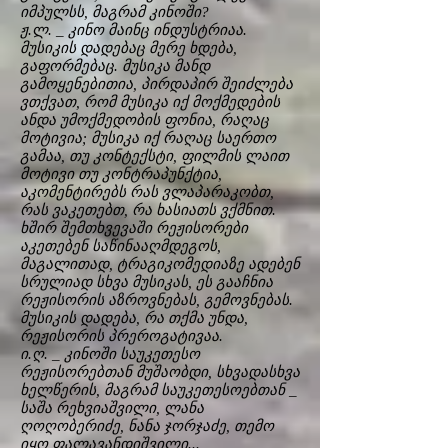
იმპულსს, მაგრამ კინოში?
ჟ.ლ. _ კინო მაინც ინდუსტრიაა.
მუსიკის დადებაც მერე ხდება,
გაფორმებაც. მუსიკა მანდ
გამოყენებითია, პირდაპირ შეიძლება
ვთქვათ, რომ მუსიკა იქ მოქმედების
ანდა უმოქმედობის ფონია, რაღაც
მოტივია; მუსიკა იქ რაღაც საერთო
გამაა, თუ კონტექსტი, ფილმის ლაით
მოტივი თუ კონტრაპუნქტია,
აკომენტირებს რას ვლაპარაკობთ,
რას ვაკეთებთ, რა ხასიათს ვქმნით.
ხშირ შემთხვევაში რეჟისორები
აკეთებენ საწინააღმდეგოს,
მაგალითად, ტრაგიკომედიაზე ადებენ
სრულიად სხვა მუსიკას, ეს გააჩნია
რეჟისორის აზროვნებას, გემოვნებას.
მუსიკის დადება, რა თქმა უნდა,
რეჟისორის პრეროგატივაა.
ი.ღ. _ კინოში საუკეთესო
რეჟისორებთან მუშაობდი, სხვადასხვა
ხელწერის, მაგრამ საუკეთესოებთან _
საშა რეხვიაშვილი, ლანა
ღოღობერიძე, ნანა ჯორჯაძე, თემო
იყო ფალავანდიშვილი...