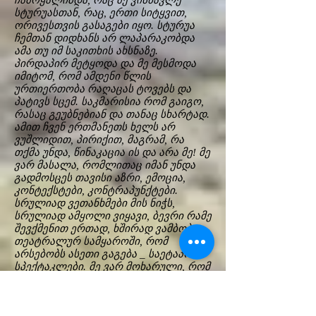
ჩამოყალიბდა, რაც მე ვისწავლე
სტურუასთან, რაც, ერთი სიტყვით,
ორივესთვის გასაგები იყო. სტურუა
ჩემთან დიდხანს არ ლაპარაკობდა
ამა თუ იმ საკითხის ახსნაზე.
პირდაპირ მეტყოდა და მე მესმოდა
იმიტომ, რომ ამდენი წლის
ურთიერთობა რაღაცას ტოვებს და
პატივს სცემ. საკმარისია რომ გაიგო,
რასაც გეუბნებიან და თანაც სხარტად.
ამით ჩვენ ერთმანეთს ხელს არ
ვუშლიდით, პირიქით, მაგრამ, რა
თქმა უნდა, წინაკაცია ის და არა მე! მე
ვარ მასალა, რომლითაც იმან უნდა
გადმოსცეს თავისი აზრი, ემოცია,
კონტექსტები, კონტრაპუნქტები.
სრულიად ვეთანხმები მის ნიჭს,
სრულიად ამყოლი ვიყავი, ბევრი რამე
შევქმენით ერთად, ხშირად ვამბობთ
თეატრალურ სამყაროში, რომ
არსებობს ასეთი გაგება _ საეტაპო
სპექტაკლები. მე ვარ მოხარული, რომ
სწორედ საეტაპო სპექტაკლებში მაქვს
მონაწილეობა მიღებული და არა
მარტო სტურუასთან. გარკვეულ