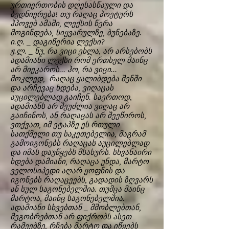
ურთიერთობის დღესასწაული და
ბედნიერება! თუ რაღაც პოეტურს
ჰპოვებ ამაში, ლექსის წერა
მოგინდება, სიყვარულზე, ბუნებაზე.
ი.ღ. _ დაგიწერია ლექსი?
ჟ.ლ. _ ნუ, რა ვიცი ეხლა, არ არსებობს
ადამიანი ლექსი რომ ერთხელ მაინც
არ მიეკაროს... ჰო, რა ვიცი...
მოკლედ, რაღაც ყალიბდება შენში
და არჩევაც ხდება, ვიღაცას
აუცილებლად გაიჩენ. საერთოდ,
ადამიანს არ შეუძლია ვიღაც არ
გაიჩინოს, ან რაღაცას არ შეეწიროს,
ვთქვათ, იმ ეტაპზე ეს რთული
სათქმელი თუ საკეთებელია, მაგრამ
გამოიგონებს რაღაცას აუცილებლად
და იმას დაუწყებს მსახურს. სხვანაირი
ხდება დამიანი, რაღაცა უნდა, მარტო
ველოსიპედი აღარ ყოფნის და
იგონებს რაღაცეებს, გადადის ზღვარს
ან სულ საგონებელშია. თუმცა მაინც
მარტოა, მაინც საგონებელშია.
ადამიანი სხვებთან _ მშობლებთან,
მეგობრებთან არ ფიქრობს ასეთ
რამეებზე, რჩება მარტო და იწყებს