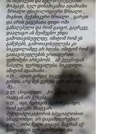
ის ამუშავებს და სულ მოქმედებაში
მოჰყავს, სულ დინამიკაშია ადამიანი:
წრიალი ფსიქოლოგიური წრიალი _
შიგნით, მექანიკური წრიალი _ გარეთ
და არის გაგებათა დიდი ომი
გაჩაღებული და რომ გაიგო, გაერკვე,
დაალაგო ან შეიმეცნო უნდა
გამოთავისუფლდე, იმიტომ რომ ეს
გაწუხებს, გამოთავისუფლება კი
სიკვდილამდე არ ხდება. იმიტომ რომ
გათავისუფლების ერთადერთი
ფენომენი არსებობს _ ამ ქვეყნიდან
წასვლა, ფერიცვალება, სიკვდილი...
ამიტომ ადამიანი...
ი.ღ. _ აღარ გინდა! სიკვდილზე არ
გინდა. არც შენ გეხება ჯერ და არც
მე...
ჟ.ლ. (სიცილით) _ ჰო, კარგი შენ
რადგან არ გეხება...
ი.ღ. _ იცი, ჩემთვის აღმოჩენა იყო,
რომ ვგიკში მხატვარ-
მულტიპლიკატორის სპეციალობით
სწავლობდი, არ დაგიმთავრებია?
ჟ.ლ. _ ორი წელი ვიყავი, მაგრამ აქ
გამოცდებს ვერ ვასწრებდი და