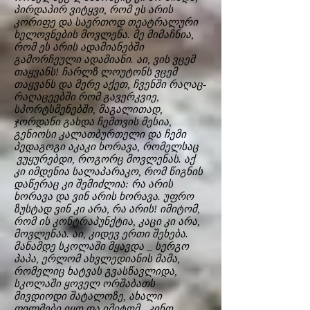
პირდაპირ ვიტყვი, რომ ეს არის
კორიფე და საერთოდ თეატრალური
ხელოვნების მოვლენა. მე მიმაჩნია,
რომ ეს არის ადამიანებში
გამორჩეული ადამიანი. აი, ვის ვცემ
თაყვანს! ჩარლზ ლოუტონს ვცემ
თაყვანს და მერე აქეთ, ჩვენში რაღაც-
რაღაცეებში რომ გავერკვიე,
სპორტსმენებში, მაგალითად,
ჯორდანი გახდა ჩემთვის მესია,
გენიოსი კალათბურთელი და ჩემი
პედაგოგი აკაკი ხორავა, რომელსაც
ვუყურებდი, როგორც მოვლენას. აქ
კი იმდენია სალაპარაკო, რომ წიგნის
დაწერაც კი შემიძლია: რა არის
ხორავა და ვინ არის ხორავა. უფრო
ზუსტად ვინ კი არა, რა არის! იმიტომ,
რომ ის კონტრაპუნქტია, კაცი კი არა,
მოვლენაა. აი, კიდევ ერთი შეხება.
მანამდე სკოლაში მყავდა _ სერგო
პაპა, ერლომ ახვლედიანის მამა,
რომელიც ხატვას გვასწავლიდა,
სკოლაში ყოველ ორშაბათს
მივდიოდი შატალოზე, ახალი
ფილმები იყო და იმიტომ. კინო