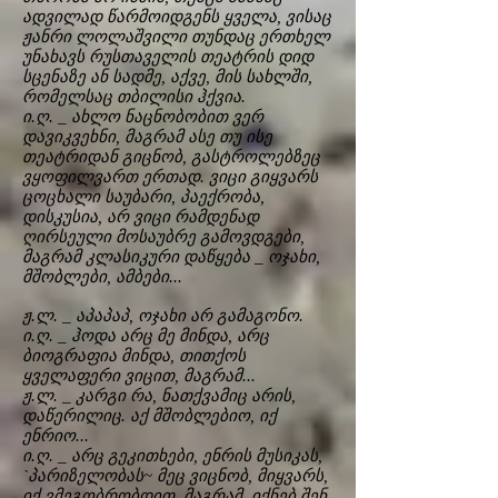
ადვილად წარმოიდგენს ყველა, ვისაც
ჟანრი ლოლაშვილი თუნდაც ერთხელ
უნახავს რუსთაველის თეატრის დიდ
სცენაზე ან სადმე, აქვე, მის სახლში,
რომელსაც თბილისი ჰქვია.
ი.ღ. _ ახლო ნაცნობობით ვერ
დავიკვეხნი, მაგრამ ასე თუ ისე
თეატრიდან გიცნობ, გასტროლებზეც
ვყოფილვართ ერთად. ვიცი გიყვარს
ცოცხალი საუბარი, პაექრობა,
დისკუსია, არ ვიცი რამდენად
ღირსეული მოსაუბრე გამოვდგები,
მაგრამ კლასიკური დაწყება _ ოჯახი,
მშობლები, ამბები...
ჟ.ლ. _ აპაპაპ, ოჯახი არ გამაგონო.
ი.ღ. _ ჰოდა არც მე მინდა, არც
ბიოგრაფია მინდა, თითქოს
ყველაფერი ვიცით, მაგრამ...
ჟ.ლ. _ კარგი რა, ნათქვამიც არის,
დაწერილიც. აქ მშობლებიო, იქ
ენრიო...
ი.ღ. _ არც გეკითხები, ენრის მუსიკას,
`პარიზელობას~ მეც ვიცნობ, მიყვარს,
იქ ვმეგობრობდით. მაგრამ, იქნებ შენ