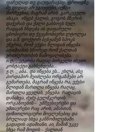
ფარულად თუ დაუფარავად. ფროიდზე
მე დიდად არ ვგიჟდები, იუნგი
მირჩევნია, მაგრამ არის გარკვეული
ასაკი, იწყებ ქალის, გოგოს მზერის
დაჭერას და ქალი გახსოვს სულ,
რადგან ჩნდება ის დაფარული
ცნობიერი თუ ქვეცნობიერი ლტოლვა
და ა.შ. დოქტორ ბენჟამენ სპოკს
უწერია, რომ ექვსი წლიდან იწყება
ადამიანის სწორედ რომ ქალთან
ურთიერთობის ჩამოყალიბება.
ი.ღ. _ ეტყობა რაღაც პირველი ასეთი
კონტაქტი გახსენდება...
ჟ.ღ. _ აბა.. და იწყება ეს... ეხლა, ასე
პირდაპირ შეიძლება ორგაზმები არ
გემართება, მაგრამ იწყება რა, ექვსი
წლიდან მართლა იწყება რაღაც,
მართლა ყველას, ეწყება: რაღაცის
დანახვა, ძუძუ-გულმკერდის
ორგანოების – უმშვენიერესი და
უმთავრესი რაც არის, ამასთან,
ფიზიოლოგიური მოვლენებიც და
სრულიად სხვა განზომილებაში
გადადის ადამიანი. აი, მაშინ უკვე
სხვა რამ მოდის – ქალთან