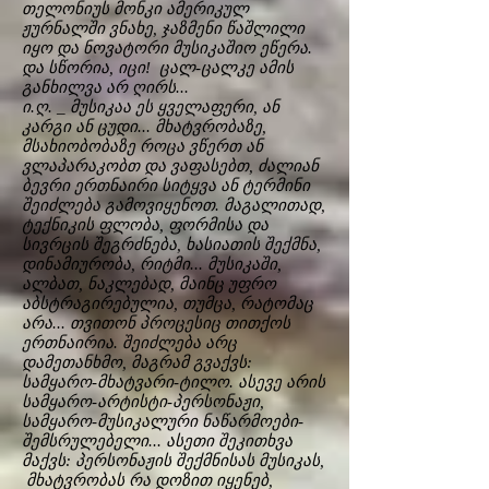
თელონიუს მონკი ამერიკულ
ჟურნალში ვნახე, ჯაზმენი წაშლილი
იყო და ნოვატორი მუსიკაშიო ეწერა.
და სწორია, იცი! ცალ-ცალკე ამის
განხილვა არ ღირს...
ი.ღ. _ მუსიკაა ეს ყველაფერი, ან
კარგი ან ცუდი... მხატვრობაზე,
მსახიობობაზე როცა ვწერთ ან
ვლაპარაკობთ და ვაფასებთ, ძალიან
ბევრი ერთნაირი სიტყვა ან ტერმინი
შეიძლება გამოვიყენოთ. მაგალითად,
ტექნიკის ფლობა, ფორმისა და
სივრცის შეგრძნება, ხასიათის შექმნა,
დინამიურობა, რიტმი... მუსიკაში,
ალბათ, ნაკლებად, მაინც უფრო
აბსტრაგირებულია, თუმცა, რატომაც
არა... თვითონ პროცესიც თითქოს
ერთნაირია. შეიძლება არც
დამეთანხმო, მაგრამ გვაქვს:
სამყარო-მხატვარი-ტილო. ასევე არის
სამყარო-არტისტი-პერსონაჟი,
სამყარო-მუსიკალური ნაწარმოები-
შემსრულებელი... ასეთი შეკითხვა
მაქვს: პერსონაჟის შექმნისას მუსიკას,
მხატვრობას რა დოზით იყენებ,