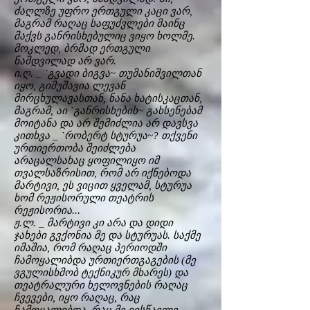
ძაღლზე უფრო ერთგული კაცი ვარ,
მაგრამ რაღაც საფუძვლები მაინც
მაქვს განრისხებულიც ვიყო ხოლმე.
მოკლედ, ბრმად ერთგული
ნამდვილად არ ვარ.
ი.ღ. _ `გვადი ბიგვა~ თუმანიშვილთან
იყო, გიმუშავია ლევან
მირცხულავასთან, ნანა ხატისკაცთან,
მაგრამ, აი `განრისხების~ გახსენებამ
მოიტანა და არ შემიძლია არ დავსვა
კითხვა _ `რობერტ სტურუა~? თქვენი
ურთიერთობა შეიძლება
არაცალსახაც ყოფილიყო იმ
თვალსაზრისით, რომ არ იქნებოდა
მარტივი, ეს ვიცით ყველამ, სტურუა
ხომ რეჟისორული თეატრის
რეჟისორია...
ჟ.ლ. _ მარტივი კი არა და დიდი
ჯახები გვქონია მე და სტურუას. საქმე
იმაშია, რომ რაღაც პერიოდში
ჩამოყალიბდა ურთიერთგაგების (მე
ვგულისხმობ ტექნიკურ მხარეს) და
თეატრალური ხელოვნების რაღაც
ჩვევები, იყო რაღაც, რაც