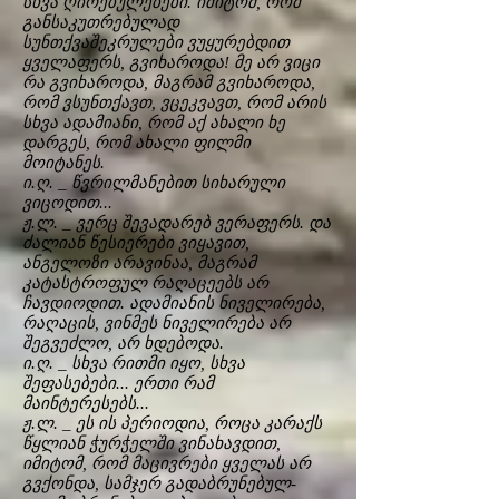
სხვა ღირებულებები. იმიტომ, რომ
განსაკუთრებულად
სუნთქვაშეკრულები ვუყურებდით
ყველაფერს, გვიხაროდა! მე არ ვიცი
რა გვიხაროდა, მაგრამ გვიხაროდა,
რომ ვსუნთქავთ, ვცეკვავთ, რომ არის
სხვა ადამიანი, რომ აქ ახალი ხე
დარგეს, რომ ახალი ფილმი
მოიტანეს.
ი.ღ. _ წვრილმანებით სიხარული
ვიცოდით...
ჟ.ლ. _ ვერც შევადარებ ვერაფერს. და
ძალიან წესიერები ვიყავით,
ანგელოზი არავინაა, მაგრამ
კატასტროფულ რაღაცეებს არ
ჩავდიოდით. ადამიანის ნიველირება,
რაღაცის, ვინმეს ნიველირება არ
შეგვეძლო, არ ხდებოდა.
ი.ღ. _ სხვა რითმი იყო, სხვა
შეფასებები... ერთი რამ
მაინტერესებს...
ჟ.ლ. _ ეს ის პერიოდია, როცა კარაქს
წყლიან ჭურჭელში ვინახავდით,
იმიტომ, რომ მაცივრები ყველას არ
გვქონდა, სამჯერ გადაბრუნებულ-