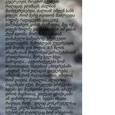
ვუყურებდი, როგორ აკეთებს
რაღაცას, ჯღანავს, ძალიან
მაინტერესებდა, ძალიან! იმდენ ხანს
ვიჯექი, რომ მერე თვითონ მაძლევდა
ხოლმე რაღაცეებს, გააკეთე,
წამეხმარეო. კიბის ქვეშ იჯდა, მეც იქ
ვიჯექი ხოლმე და მომწონდა იმ კიბის
ქვეშ ჯდომა. მომეწონა იქიდან
დანახული სამყაროც, ვჭვრეტდი
ყველაფერს, მეზობლებს ვუყურებდი,
ვინ მიდის, ვინ მოდის, 4-5 წლის
ასაკში ძაან მომწონდა კარაპეტასთან
ურთიერთობა, მერე სულ სხვა
წამოვიდა... ავტორიტეტები ხომ
თავისთავად ჩნდებიან ცხოვრებაში
იმიტომ, რომ ვიღაცას დაეჯერება,
იმიტომ, რომ რაღაცნაირია, იმიტომ,
რომ დიდია, მაღალია, ძლიერია,
ბიცეპსები აქვს, მოკლედ, არჩევანი
ხდება და მიენდობი ვიღაცას. ამავე
დროს შიგნითაც, ვთქვათ ფსიქიკაში
ან ფიზიოლოგიაში, ხდება ისეთი
რაღაცა, რომ... ვიღაც კონკრეტულსაც
ირჩევ. ეხლა, საწინააღმდეგო
სქესისკენ ლტოლვაც ხომ არსებობს