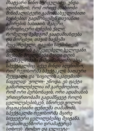
მხატვარი ნინო სურგულაძე). უნდა
აღინიშნოს, რომ ორივე მსახიობი
მინიმალისტური გამომსახველობითი
ხერხებით გადმოსცემენ თავიანთი
გმირების ხასიათს. მკაცრი,
ჩინოვნიკური ბუნების ქალი,
რომელიც შემდგომ გაადამიანდება
და მორცხვი, თავის საქმეში
შეყვარებული, თავისი საქმისთვის
ყველაფრის გამკეთებელი ხელოვანი.
პიესაში მოვლენები შვიდი დღის
განმავლობაში მიმდინარეობს, ასეა
სპექტაკლშიც. აქვე მინდა აღვნიშნო,
რომ რეჟისორმა სპექტაკლს სათაური
შეუცვალა და `სიცილის აკადემიის~
ნაცვლად `ჟოლო~ უწოდა. ეს ფაქტი
გამართლებულია იმ გარემოებით,
რომ ორი პერსონაჟის, ორი ადამიანის
ურთიერთობაში გადამწყვეტ როლს
ცვლილებებისკენ, სწორედ ჟოლოს
შიგთავსიანი ფუნთუშა თამაშობს.
სპექტაკლში რეჟისორმა მცირე
სიუჟეტური ცვლილებებიც შეიტანა.
პიესაში ცენზორი დრამატურგს
სთხოვს `რომეო და ჯულიეტა~