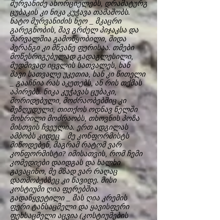
მურვანიძე ახორციელებს, დრამატურგ
ცუბაკის კი ნიკა კუჭავა თამაშობს.
ნატო მურვანიძის ნეო _ მკაცრი
გარეგნობის, შავ გრძელ პიჯაკსა და
შარვალშია გამოწყობილი, შიდა
პერანგი კი მწვანე ფერისაა. თმები
მოწესრიგებულად გადაგლესილი,
მუდმივად იცვლის სათვალეს, ხან
შავი სათვალე უკეთია, ხან კი წითელი
_ გააჩნია რას აკეთებს, ან რის თქმას
აპირებს. ნიკა კუჭავას ცუბაკი,
მორიდებული, მოძრაობებშიც კი
შეზღუდული, თითქოს ოდნავ წელში
მოხრილი მოძრაობს, თხოვნის პოზა
მისთვის ჩვეულია. ერთ ადგილას
ამბობს კიდეც _ მე კონფორმისტს
მიწოდებენ, მაგრამ რატომ ვარ
კონფორმისტი? იმისათვის, რომ ჩემი
კომედიები დაიდგას და ხალხი
გავაცინო, მე მზად ვარ რაღაც
დათმობებზეც კი წავიდე. მისი
კოსტიუმი ღია ფერებშია
გადაწყვეტილი _ მას ღია კრემის
ფერი ტანსაცმელი და ყავისფერი
ფეხსაცმელი აცვია (კოსტიუმების