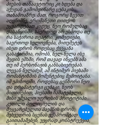
პიესის თანაავტორიც კი ხდება და
აქედან გამომდინარე ცუბაკის
თანამოაზრე. მათ, როგორც ზევით
აღვნიშნე, ერთმანეთი თითქოს
უყვარდებათ კიდეც. ნეო რომელსაც
დასაწყისში, საერთოდ არ ესმოდა თუ
რა საჭიროა თეატრი, კომედიები,
საერთოდ ხელოვნება, მითუმეტეს
ისეთ დროს როდესაც ქვეყანა
გასაჭირშია, ომობს, ნელ-ნელა ისე
შედის ეშხში, რომ თავად იწყებს ამა
თუ იმ პერსონაჟის განსახიერებას.
ლევან წულაძემ, ამ ინტიმურ პიესაში
რომანტიზმის მომენტებიც შემოიტანა.
იმ ეპიზოდში, როდესაც ცენზორი ნეო
და დრამატურგი ცუბაკი, ნეოს
მითითებით, პიესაში ჩამატებული,
მისი უშუალო უფროსის პროტოტიპი
კეთილი პოლიციელის და
შეყვარებულთა პაემნის დროს,
შეხვედრის სცენას ექსპრომტად
გაითამაშებენ, უეცრად კონსტრუქცია,
რომელზეც მაყურებელია
მოთავსებული ბრუნვას იწყებს, ნეოს
ხმალი აქვს მომარჯვებული, შავი