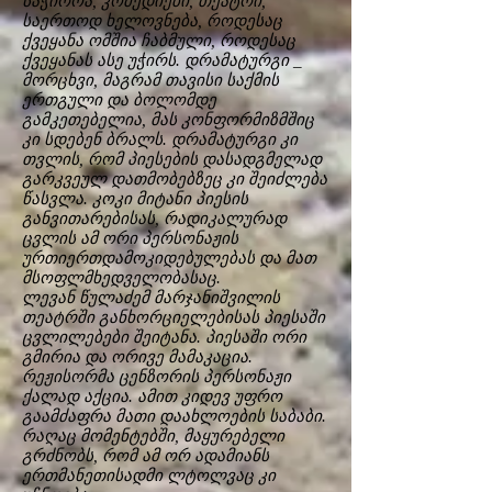
საჭიროა, კომედიები, თეატრი,
საერთოდ ხელოვნება, როდესაც
ქვეყანა ომშია ჩაბმული, როდესაც
ქვეყანას ასე უჭირს. დრამატურგი _
მორცხვი, მაგრამ თავისი საქმის
ერთგული და ბოლომდე
გამკეთებელია, მას კონფორმიზმშიც
კი სდებენ ბრალს. დრამატურგი კი
თვლის, რომ პიესების დასადგმელად
გარკვეულ დათმობებზეც კი შეიძლება
წასვლა. კოკი მიტანი პიესის
განვითარებისას, რადიკალურად
ცვლის ამ ორი პერსონაჟის
ურთიერთდამოკიდებულებას და მათ
მსოფლმხედველობასაც.
ლევან წულაძემ მარჯანიშვილის
თეატრში განხორციელებისას პიესაში
ცვლილებები შეიტანა. პიესაში ორი
გმირია და ორივე მამაკაცია.
რეჟისორმა ცენზორის პერსონაჟი
ქალად აქცია. ამით კიდევ უფრო
გაამძაფრა მათი დაახლოების საბაბი.
რაღაც მომენტებში, მაყურებელი
გრძნობს, რომ ამ ორ ადამიანს
ერთმანეთისადმი ლტოლვაც კი