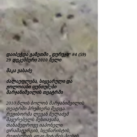
დაიბეჭდა გაზეთში „დურუჯი“ #4 (59)
29 დეკემბერი 2010 წელი
მაკა ვასაძე
ძალაუფლება, სიყვარული და
ჟოლოიანი ფუნთუშები
მარჯანიშვილის თეატრში
2010 წლის ბოლოს მარჯანიშვილის
თეატრში პრემიერა შედგა.
რეჟისორმა ლევან წულაძემ
მაყურებელს შესთავაზა,
თანამედროვე იაპონელი
დრამატურგის, სცენარისტის,
რეჟისორის კოკი მიტანის პიესის _