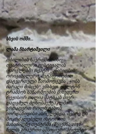
სხვის ომში...
ლაშა ჩხარტიშვილი
თბილისის საერთშორისო
თეატრალური ფესტივალის
ფარგლებში თეატრ „ანისიოსის“
ორიგინალური, მეტაფორებით
დატვირთული წარმოდგენა „ჯონს
იარაღი მისცეს“ ვნახეთ. დელტონ
ტრამბოს ნაწარმოების მიხედვით
რეჟისორ თალია მატიკას მიერ
დადგმულ მონოსპექტაკლში
ერთადერთ როლს ტასოს
იორდანიდისი ასრულებდა. მცირე და
მოკრძალებული ისტორიის
მანაძილზე თეატრმა (შეიქმნა 2012
წელს) არაერთი ამბიციური პროექტი