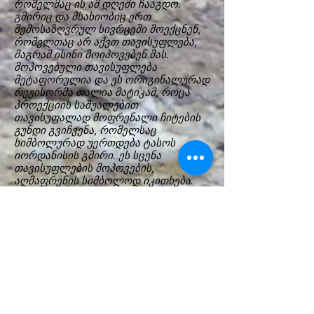
რომელმაც ის ამ დღეში ჩააგდო.
გმირიც და მსახიობიც ერთ
შემოსაზღვრულ სივრცეში მოექცნენ,
რომელთაც არ აქვთ თავისუფლება,
მაგრამ ისინი მოიპოვებენ მას.
მოპოვებული თავისუფლება
მეტაფორულია და ეს ორიგინალურად
რეჟისორმა თალია მატიკამ, როცა
პროექციის საშუალებით
თავისუფალად მოფრენალი ჩიტების
გუნდი გვიჩვენა, რომელსაც
სიმბოლურად უერთდება ტასოს
იორდანისის გმირი. ეს სცენა
თავისუფლების მოპოვების,
აღმაფრენის სიმბოლოდ იკითხება.
თუმცა ფინალურ სცენაში, მეგონა,
რომ მსახიობი შიშველი წარდგებოდა
ჩვენ წინ და სიშიშვლის მეტაფორა
ერთდროულად გამოხატავდა
პროტესტსაც და თავისუფლებასაც,
მაგრამ სპექტაკლის ავტორებმა სხვა
გზა აირჩიეს და უფრო პრაგმატული
ფინალი შემოგვთავაზეს, რომელიც
მეტად გვაახლოებს რეალობასთან და
გვიჭრის გზას ოცნებებისკენ.