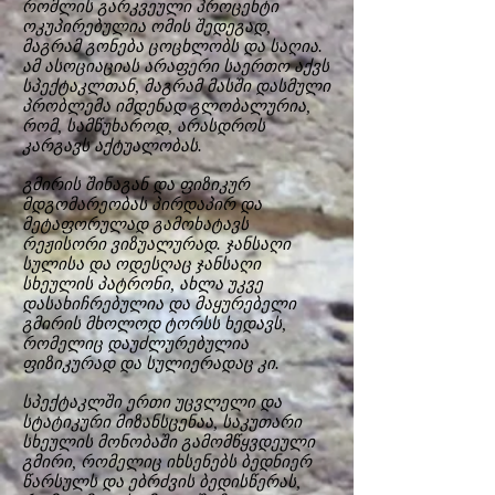
რომლის გარკვეული პროცენტი
ოკუპირებულია ომის შედეგად,
მაგრამ გონება ცოცხლობს და საღია.
ამ ასოციაციას არაფერი საერთო აქვს
სპექტაკლთან, მაგრამ მასში დასმული
პრობლემა იმდენად გლობალურია,
რომ, სამწუხაროდ, არასდროს
კარგავს აქტუალობას.
გმირის შინაგან და ფიზიკურ
მდგომარეობას პირდაპირ და
მეტაფორულად გამოხატავს
რეჟისორი ვიზუალურად. ჯანსაღი
სულისა და ოდესღაც ჯანსაღი
სხეულის პატრონი, ახლა უკვე
დასახიჩრებულია და მაყურებელი
გმირის მხოლოდ ტორსს ხედავს,
რომელიც დაუძლურებულია
ფიზიკურად და სულიერადაც კი.
სპექტაკლში ერთი უცვლელი და
სტატიკური მიზანსცენაა, საკუთარი
სხეულის მონობაში გამომწყვდეული
გმირი, რომელიც იხსენებს ბედნიერ
წარსულს და ებრძვის ბედისწერას,