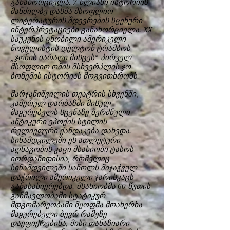
განახორციელა. 7 წლიანი ისტორიის
მანძილზე დასმა მსოფლიო
ლიტერატურის შდევრების სცენური
ინტერპრეტაციები განახორციელა. XX
საუკუნის ცნობილი ამერიკელი
ნოველისტის დელტონ ტრამბოს
„ჯონის იარაღი მისცეს“ პირველ
მსოფლიო ომის მსხვერპლის ჯო
ბონემის ისტორიას მოგვითხრობს.
მარჯანიშვილის თეატრის სხვენში,
კამერულ დარბაზში მისულ
მაყურებელს სცენაზე ბერძნული
ანტიკური ეპოქის სტილის
რელიეფური ქანდაკება დახვდა.
სინამდვილეში ეს ათლეტური
აღნაგობის კაცი მსახიობი ტასოს
იორდანიდისია, რომელიც
სინამდვილეში საწოლს მიჯაჭვულ
დაჭრილი ამერიკელი ჯარისკაცს
განასახიერებდა. მსახიობმა 60 წუთის
განმავლობაში სტატიკურ
მდგომარეობაში მყოფმა მოახერხა
მაყურებელი ბევრ რამეზე
დაეფიქრებინა, მისი თანაზიარი