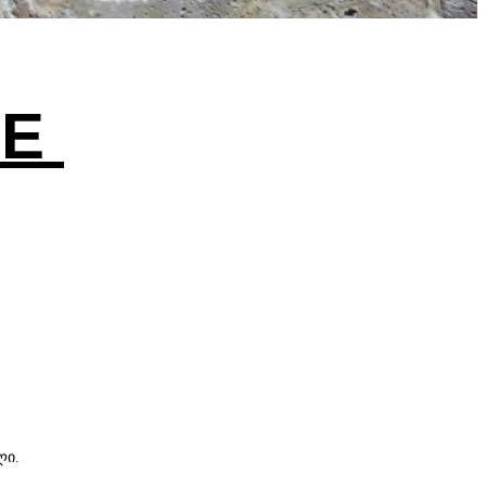
GE
ლი.