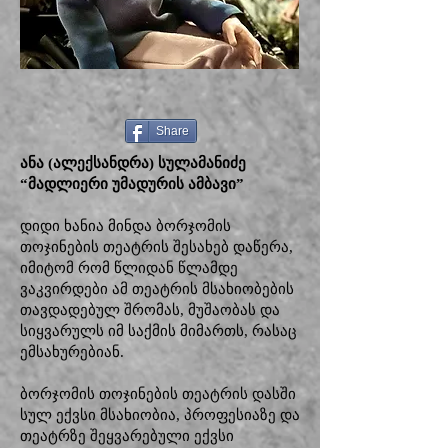
Share
ანა (ალექსანდრა) სულამანიძე
“მადლიერი უმადურის ამბავი”
დიდი ხანია მინდა ბორჯომის
თოჯინების თეატრის შესახებ დაწერა,
იმიტომ რომ წლიდან წლამდე
ვაკვირდები ამ თეატრის მსახიობების
თავდადებულ შრომას, მუშაობას და
სიყვარულს იმ საქმის მიმართს, რასაც
ემსახურებიან.
ბორჯომის თოჯინების თეატრის დასში
სულ ექვსი მსახიობია, პროფესიაზე და
თეატრზე შეყვარებული ექვსი