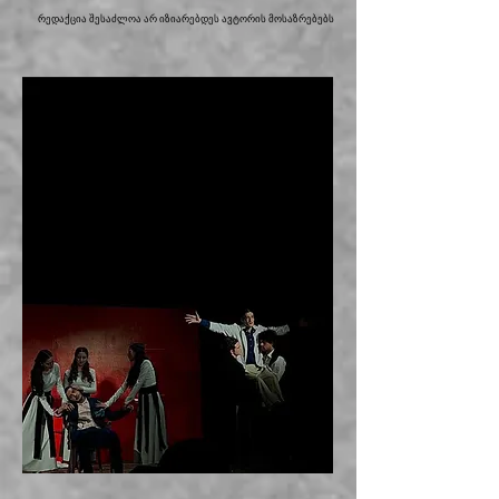
რედაქცია შესაძლოა არ იზიარებდეს ავტორის მოსაზრებებს