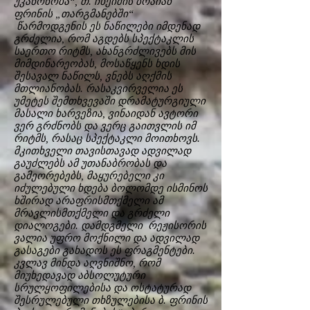
უკანონობა“, თ. ჩხეიძის ბრაიან
ფრინის „თარგმანებში“
წარმოდგენის ეს ნაწილები იმდენად
გრძელია, რომ აგდებს სპექტაკლის
საერთო რიტმს, ახანგრძლივებს მის
მიმდინარეობას, მოსაწყენს ხდის
შესავალ ნაწილს, ვნებს აღქმის
მთლიანობას. რასაკვირველია ეს
უმეტეს შემთხვევაში დრამატურგიული
მასალი ხარვეზია, ვინაიდან ავტორი
ვერ გრძნობს და ვერც გაითვლის იმ
რიტმს, რასაც სპექტაკლი მოითხოვს.
მკითხველი თავისთავად ადვილად
გაუძლებს ამ უთანაბრობას და
გამეორებებს, მაყურებელი კი
იძულებული ხდება ბოლომდე ისმინოს
ხშირად არაფრისმთქმელი ამ
მრავლისმთქმელი და გრძელი
დიალოგები. დამდგმელი რეჟისორის
ვალია უფრო მოქნილი და ადვილად
გასაგები გახადოს ეს ფრაგმენტები.
კვლავ მინდა აღვნიშნო, რომ
მიუხედავად აბსოლუტური
სრულყოფილებისა და ოსტატურად
შესრულებული თხზულებისა ბ. ფრინის