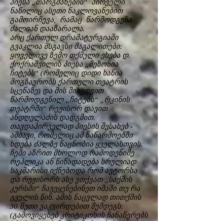
პიესა „თარგმანების“ პირველი
ნაწილიც ასეთი ნაკლოვანებით
გამოირჩევა, რამაც წარმოდგენა
ძალიან დააზარალა.
არც ქართულ დრამატურგიაში
გვაკლია მსგავსი მაგალითები:
ყოველივე ზემო თქმული ეხება დ.
ქოქრაშვილის პიესა „მეზონია
ჩიტებს“ (რომელიც დიდი ხანია
მოგზაურობს ქართული თეატრის
სცენაზე) და მის მიხედვით
წარმოდგენილ „ჩიტებს“ „რკინის
თეატრში“ რეჟისორ დავით
ანდღულაძის დადგმით.
თავდაპირველად პიესის შესახებ -
ამბავი, რომელიც ამ ნაწარმოებში
ხდება ძალზე ნაცნობია ყველასთვის.
ჩემი აზრით მხოლოდ რამოდენიმე
რეპლიკა ან წინადადება სრულიად
საკმარისი იქნებოდა რომ ავტორსა
და რეჟისორს ასე ვთქვათ „საქმის
კურსში“ ჩავეყენებინეთ იმაში თუ რა
გველის წინ. ამის ნაცვლად თითქმის
30 წუთი ვაკვირდებით შემდეგს:
(გამოვიყენებ კრიტიკოსის ჩანაწერებს