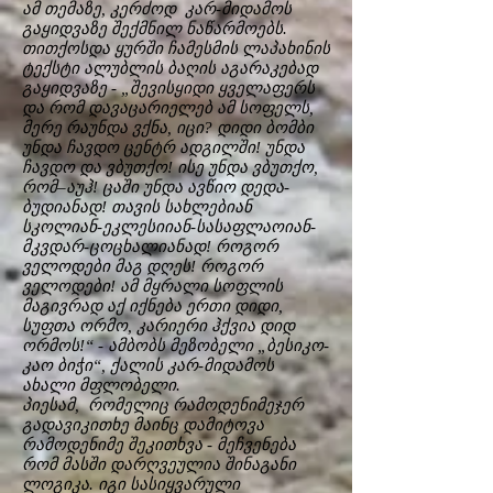
ამ თემაზე, კერძოდ კარ-მიდამოს
გაყიდვაზე შექმნილ ნაწარმოებს.
თითქოსდა ყურში ჩამესმის ლაპახინის
ტექსტი ალუბლის ბაღის აგარაკებად
გაყიდვაზე - „შევისყიდი ყველაფერს
და რომ დავაცარიელებ ამ სოფელს,
მერე რაუნდა ვქნა, იცი? დიდი ბომბი
უნდა ჩავდო ცენტრ ადგილში! უნდა
ჩავდო და ვბუთქო! ისე უნდა ვბუთქო,
რომ–აუჰ! ცაში უნდა ავწიო დედა-
ბუდიანად! თავის სახლებიან
სკოლიან-ეკლესიიან-სასაფლაოიან-
მკვდარ-ცოცხალიანად! როგორ
ველოდები მაგ დღეს! როგორ
ველოდები! ამ მყრალი სოფლის
მაგივრად აქ იქნება ერთი დიდი,
სუფთა ორმო, კარიერი ჰქვია დიდ
ორმოს!“ - ამბობს მეზობელი „ბესიკო-
კაო ბიჭი“, ქალის კარ-მიდამოს
ახალი მფლობელი.
პიესამ, რომელიც რამოდენიმეჯერ
გადავიკითხე მაინც დამიტოვა
რამოდენიმე შეკითხვა - მეჩვენება
რომ მასში დარღვეულია შინაგანი
ლოგიკა. იგი სასიყვარული