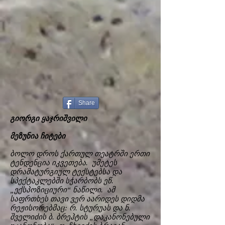
Share
გიორგი ყაჯრიშვილი
მეზუნია ჩიტები
ბოლო დროს ქართულ თეატრში ერთი
ტენდენცია იკვეთება. უმეტეს
დრამატურგიულ ტექსტებსა და
სპექტაკლებში სჭარბობს ეწ.
„ექსპოზიციური“ ნაწილი. ამ
საფრთხეს თავი ვერ აარიდეს დიდმა
რეჟისორებმაც: რ. სტურუას და ნ.
შველიძის ბ. ბრეჰტის „დაკანონებული