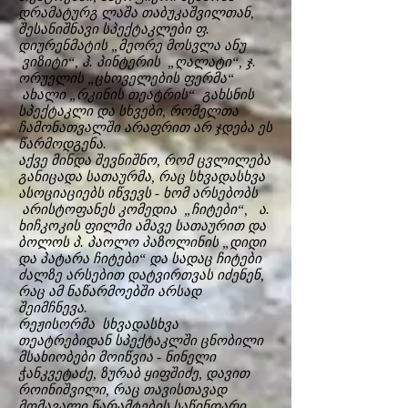
დრამატურგ ლაშა თაბუკაშვილთან,
შესანიშნავი სპექტაკლები ფ.
დიურენმატის „მეორე მოსვლა ანუ
ვიზიტი“, ჰ. პინტერის „ღალატი“, ჯ.
ორუელის „ცხოველების ფერმა“
ახალი „რკინის თეატრის“ გახსნის
სპექტაკლი და სხვები, რომელთა
ჩამონათვალში არაფრით არ ჯდება ეს
წარმოდგენა.
აქვე მინდა შევნიშნო, რომ ცვლილება
განიცადა სათაურმა, რაც სხვადასხვა
ასოციაციებს იწვევს - ხომ არსებობს
არისტოფანეს კომედია „ჩიტები“, ა.
ხიჩკოკის ფილმი ამავე სათაურით და
ბოლოს პ. პაოლო პაზოლინის „დიდი
და პატარა ჩიტები“ და სადაც ჩიტები
ძალზე არსებით დატვირთვას იძენენ,
რაც ამ ნაწარმოებში არსად
შეიმჩნევა.
რეჟისორმა სხვადასხვა
თეატრებიდან სპექტაკლში ცნობილი
მსახიობები მოიწვია - ნინელი
ჭანკვეტაძე, ზურაბ ყიფშიძე, დავით
როინიშვილი, რაც თავისთავად
მომავალი წარამტების საწინდარი