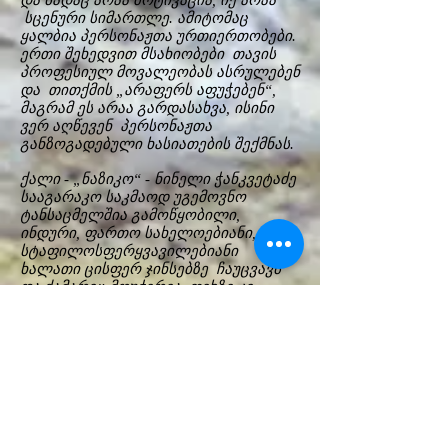
და სადაც არაა მოტივაცია, იქ არაა
სცენური სიმართლე. ამიტომაც
ყალბია პერსონაჟთა ურთიერთობები.
ერთი შეხედვით მსახიობები თავის
პროფესიულ მოვალეობას ასრულებენ
და თითქმის „არაფერს აფუჭებენ“,
მაგრამ ეს არაა გარდასახვა, ისინი
ვერ აღწევენ პერსონაჟთა
განზოგადებული ხასიათების შექმნას.
ქალი - „ნაზიკო“ - ნინელი ჭანკვეტაძე
სააგარაკო საკმაოდ უგემოვნო
ტანსაცმელშია გამოწყობილი,
ინდური, ფართო სახელოებიანი,
სტაფილოსფერყვავილებიანი
ხალათი ცისფერ ჯინსებზე ჩაუცვავს
და ქამარიც მოუჭერია, ფეხზე კი
მოყავსფერო ზამშის ნახევრჩექმები
მოსავს. გრძელი გაშლილ თმა
შუბლზე თასმით შეუკრავს. მთელი
სპექტაკლის განმავლობას ცდილობს
გვიჩვენოს სრულყოფილი
პიროვნების სახე, ოდნავ ცინიკური,
იუმორით დაჯილდოებული,
უზრუნველყოფილი და უდარდელიც