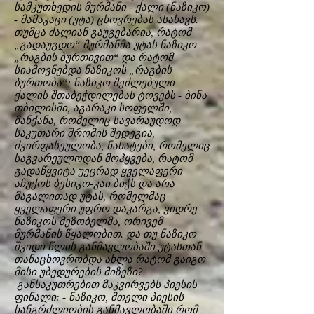
სამკუთხედის მურმანი - ქალი (ნაზიკო)
- მამაკაცი (უტა) ცხოვრებას ასახავს.
თუმცა ძალიან გაუგებარია, რატომ
„გადაუგდო“ მურმანმა უტას ნაზიკო
„რაგბის ბურთივით“ და რატომ
სიამოვნებდა ნაზიკოს „რაგბის
ბურთობა“; ნაზიკო შეძლებული
ქალის შთაბეჭდილებას ტოვებს - ბინა
თბილისში, აგარაკი სოფელში,
მანქანა, რომელიც სავარაუდოდ
საკუთარი შრომის შედეგია,
ძვირფასეულობა, ნახატები, რომელიც
საგვარეულოდან მოჰყვება, რატომ
გადაწყვიტა უეცრად ყველაფერი
აჩუქოს ბესიკო-კაი ბიჭს და არა
მაგალითად უტას, რომელმაც
ყველაფერი უფრო დაკარგა, ვიდრე
ნაზიკოს მეზობელმა, ორივემ
მურმანის წყალობით. და თუ ნაზიკო
შვიდი წლის განმავლობაში უტასთან
თანაცხოვრობდა ახლა რატომ გაიგო
მისი უბედურების მიზეზი?
განსაკუთრებით მაკვირვებს პიესის
ფინალი: - ნაზიკო, მთელი პიესის
ხანგრძლიობის განმავლობაში რომ