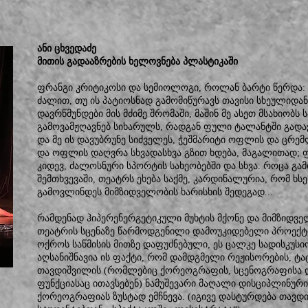
ანი ცხვედაძე
მითის გადააზრების ხელოვნება პლასტიკაში
ფრანგი კრიტიკოსი და სემიოლოგი, როლან ბარტი წერდა: 
ძალით, თუ ის პატიოსნად გამომიწურავს თავისი სხეულიდან
დავრწმუნდები მის მძიმე შრომაში, მაშინ მე ასეთ მსახიობს
გამოვამჟღავნებ სიხარულს, რადგან ფული ტალანტში გადა
და მე ის დავუბრუნე სიძველეს, ჭეშმარიტი ოფლის და ცრე
და ოფლის დაღვრა სხვადასხვა გზით ხდება, მაგალითად; 
კიდევ, ძალოსნური სპორტის სახეობებში და სხვა. როცა გა
შემთხვევაში, თეატრს ეხება საქმე, კარდინალურია, რომ ხსე
გამოვლინდეს მიმზიდველობის ხარისხის შედეგად...
რამდენად ჰიპერენერგეტიკული მუხტის მქონე და მიმზიდვ
თეატრის სცენაზე წარმოდგენილი დამოუკიდებელი პროექტ
ოქროს საწმისის მითზე დაფუძნებული, ეს ცალკე სადისკუსი
აღსანიშნავია ის ფაქტი, რომ დამდგმელი რეჟისორების, ტ
თავდიშვილის (რომლებიც ქორეოგრაფის, სცენოგრაფისა დ
ფუნქციასაც ითავსებენ) ნამუშევარი მაღალი დისციპლინურ
ქორეოგრაფიას ზუსტად ემჩნევა. (იგივე დასტურდება თავდი