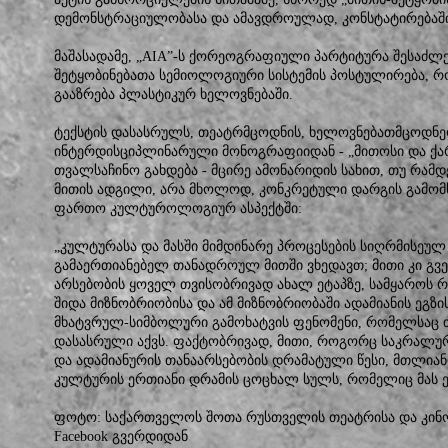
დემონსტრაციულობასა და ამავდროულად, კონსტატირებაში
მაშასადამე, „AIA”-ს ქორეოგრაფიული პარტიტურა შესაძლ
შეტყობინებათა სემიოლოგიური სისტემის პოსტულირება, რ
გააზრება პლასტიკურ ხელოვნებაში.
ტექსტის დასასრულს, თეატრმცოდნის, ხელოვნებათმცოდნე
ინტერდისციპლინარული მონოგრაფიიდან - „მითოსი და 
თვალსაჩინო გახდება - მცირე ამონარიდის სახით, თუ რამ
მითის ადგილი, არა მხოლოდ, კონკრეტული დარგის გამომს
ფართო კულტუროლოგიურ ასპექტში:
„კულტურასა და მასში მიმდინარე პროცესების სიღრმისეუ
გამაერთიანებელ თანადროულ მითში ვხედავთ; მითი კი გვე
არსებობის ყოველ თვისობრივად ახალ ეტაპზე, სამყაროს რ
შიდა მიზნობრიობისა და ამ მიზნობრიობაში ადამიანის ეგ
მხატვრულ-სიმბოლური გამოხატვის ფენომენი, რომელსაც თა
დასასრული აქვს. ფაქტობრივად, მითი, როგორც საკრალუ
და ადამიანურის თანაარსებობის დრამატული წესი, მთლია
კულტურის ერთიანი დრამის ცოცხალ სულს, რომელიც მას ერ
ფოტო: საქართველოს შოთა რუსთველის თეატრისა და კინო
Facebook გვერდიდან