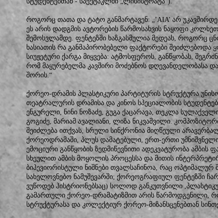
სტუდენტებთან - სპექტაკლში „ლისისტრატა“).
როგორც თათა და ტატო განმარტავენ: „’AIA’ არ უკავშირდე
ეს არის დადგმის ავტორების წარმოსახვის ნაყოფი კოლხეთ
შემოსვლამდე. ფენტეზში ხაზგასმულია მედეას, როგორც ც
ხასიათის რა განმაპირობებელი ფაქტორები შეიძლებოდა 
სიუჟეტური ქარგა მიყვება: ატმოსფეროს, განწყობას, შეგრძნ
რომ მაყურებელმა კავშირი მოძებნოს დღევანდელობასა და
შორის.“
ქორეო-დრამის პლასტიკური პარტიტურის სტრუქტურა უნის
თეატრალურის დრამისა და კინოს სპეციალობის სტუდენტები
ენგურელი, ნინი ნოზაძე, გუგა ქაცარავა, თეკლა სულაქველ
გოგიძე, მარიამ ავალიანი, ლიზა ნიკვაშვილი. კომპოზიტორი
შეიძლება ითქვას, სრული სინქრონია მიღწეული არავერბ
ქორეოდრამაში, პლუს დამატებული, ერთ-ერთი უმნიშვნელო
ემოციური განწყობის ზედმიწევნითი ადეკვატურობა ამბის ფ
სხეულით ამბის მოყოლის პროცესსა და მითის ინტერპრეტირე
ბიჰევიორისტული ნიშნები თვალსაჩინოა, რაც ოპტიმალურ შე
სახელოვნებო ნამუშევარში; ქორეოგრაფიულ ფენტეზში ჩარ
ვუწოდებ ჰისტრიონებსაც) სოლოდ განკუთვნილი ,პლასტიკუ
გამართული ქორეო-დრამატიზმით არის წარმოდგენილი, რ
სტრუქტურასა და კოლექტიურ ქორეო-მიზანსცენებთან სინთეზ