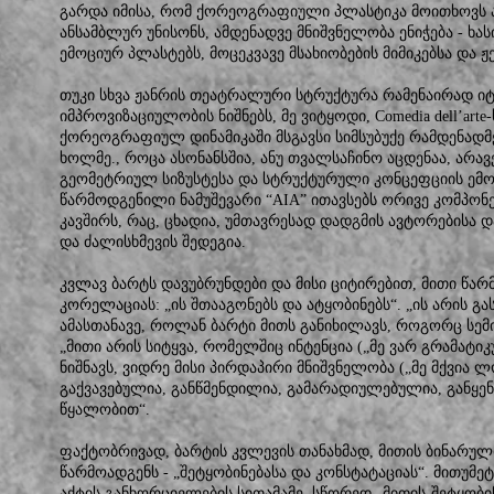
გარდა იმისა, რომ ქორეოგრაფიული პლასტიკა მოითხოვს 
ანსამბლურ უნისონს, ამდენადვე მნიშვნელობა ენიჭება - ხას
ემოციურ პლასტებს, მოცეკვავე მსახიობების მიმიკებსა და ჟ
თუკი სხვა ჟანრის თეატრალური სტრუქტურა რამენაირად იტ
იმპროვიზაციულობის ნიშნებს, მე ვიტყოდი, Comedia dell’art
ქორეოგრაფიულ დინამიკაში მსგავსი სიმსუბუქე რამდენადმე
ხოლმე., როცა ასონანსშია, ანუ თვალსაჩინო აცდენაა, არ
გეომეტრიულ სიზუსტესა და სტრუქტურული კონცეფციის ემო
წარმოდგენილი ნამუშევარი “AIA” ითავსებს ორივე კომპო
კავშირს, რაც, ცხადია, უმთავრესად დადგმის ავტორებისა
და ძალისხმევის შედეგია.
კვლავ ბარტს დავუბრუნდები და მისი ციტირებით, მითი წარ
კორელაციას: „ის შთააგონებს და ატყობინებს“. „ის არის გა
ამასთანავე, როლან ბარტი მითს განიხილავს, როგორც სემი
„მითი არის სიტყვა, რომელშიც ინტენცია („მე ვარ გრამატ
ნიშნავს, ვიდრე მისი პირდაპირი მნიშვნელობა („მე მქვია 
გაქვავებულია, განწმენდილია, გამარადიულებულია, განყე
წყალობით“.
ფაქტობრივად, ბარტის კვლევის თანახმად, მითის ბინარ
წარმოადგენს - „შეტყობინებასა და კონსტატაციას“. მითუმ
აქტის განხორციელების სითამამე, სწორედ „მითის-შეტყობი