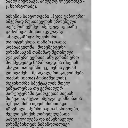
ზაალ ჩიქობავა, აილერტ ლევბორგი -
ჯ. სხირტლაძე).
იბსენის სახელოვანი „ჰედა გაბლერი“
ამჯერად რუსთაველის ეროვნული
თეატრის ექსპერიმენტულ სცენაზე
გამოჩნდა. პიესით კვლავაც
ახალგაზრდა რეჟისორი
დაინტერესდა. თამარ (თათა)
პოპიაშვილმა მონუმენტური
დრამისაგან თამამად შეთხზული
ლაკონური ვერსია, ანუ დრამა ერთ
მოქმედებად წარმოადგინა (პიესის
ახალი თარგმანი ეკუთვნის გურამ
ღონღაძეს, მუსიკალური გაფორმება
თამარ (თათა) პოპიაშვილის).
რეჟისორმა სპექტაკლის მთელ
ვიზუალურსა თუ ვერბალურ
პარტიტურაში გამოკვეთა პიესის
მთავარი, ავტორისეული გრძნობათა
ბუნება, მისი იდეის ძირითადი
გზავნილი, პერსონაჟთა ხასიათები,
ძველი ეპოქის ღირებულებათა
სახეცვლილება და იბსენისეული
დრამებისთვის ნიშანდობლივი