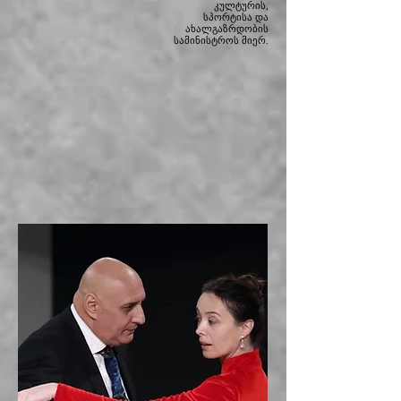
კულტურის,
სპორტისა და
ახალგაზრდობის
სამინისტროს მიერ.