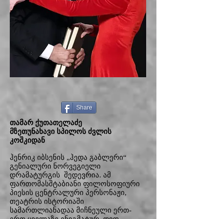
Share
თამარ ქუთათელაძე
მზეთუნახავი სპილოს ძვლის
კოშკიდან
ჰენრიკ იბსენის „ჰედა გაბლერი“
გენიალური ნორვეგიელი
დრამატურგის შედევრია. ამ
ფართომასშტაბიანი ფილოსოფიური
პიესის ცენტრალური პერსონაჟი,
თეატრის ისტორიაში
სამართლიანადაა მიჩნეული ერთ-