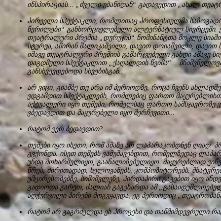
ინსპირაციას... „ძველი უბანიდან“ გადავედით „ახალ თეატრ
პირველი სპექტაკლი, რომლითაც პროფესიულმა საზოგადო
წერილები“ განხორციელებული ალტერნატიულ სივრცეში. ეს
თეატრალური პრემია „დურუჯის“ ნომინანტთა მოკლე სიაში.
სტურუა, ამირან შალიკაშვილი, დავით დოიაშვილი, დავით ს
იმავე თეატრალური პრემიის გამარჯვებული გახდი ამავე ს
დაგდმული სპექტაკლით „ქაღალდის წვიმა“... მნიშვნელოვანი
განსხვევდებოდა სხვებისგან..
არ ვიცი, გიამბე თუ არა იმ პერიოდზე, როცა ჩვენს ახლა
ვდგამდით სპექტაკლებს, რომლებიც ფართო მაყურებლისთვ
აქტუალური იყო თემები, რომელსაც ფართო სამსჯავროზე ვ
ვბედავდით და მაყურებელი იყო შერჩევითი...
რატომ ვერ ბედავდით?
თემები იყო ისეთი, რომ ამაზე არ ლაპარაკობდნენ ღიად. პ
გვქონდა. ისეთ თემებს ვამუშავებდით, რომელზედაც ლაპარა
უნდა მოხარშულიყო, გაანალიზებულიყო. მაყურებლად ვიწვ
წრეს, ძირითადად, ხელოვანებს, კომპოზიტორებს, მხატვრებ
უმცირესობებზე, სიშიშვლეზე, პირდაპირი გაგებით იყო ანდ
გადიოდა გარეთ, ძალიან გაგვზარდა ამ „გასაიდუმლოებუ
აღჭურვილი პირები მოგვყავდა, ეგ პერიოდიც „თეატრობანას
რატომ არ გაგრძელდა ეს პროცესი და თანმიმდევრული რა