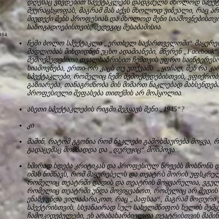
დღესაც ვხვდებით სპექტაკლებს დადგმულს მხოლოდ სპექტა
შეურაცხყოფას, მაგრამ მას აქვს მხოლოდ ვიზუალი, რაც ა
მიუდექი შენს პროფესიას და მხოლოდ შენი სიამოვნებისთვ
საზოგადოებისთვის, შედეგიც შესაბამისია.
ჩემი ბოლო სპექტაკლი „ერთხელ საქართველოში“ მაყურებ
მადლობას მიხდიდნენ უცხო ადამიანები, მწერენ „Facebook
შემოქმედებითი თვალსაზრისით ჩემთვის უფრო საინტერესო
სიამოვნება, ერთი-ორ კაცს თუ უთქვამს: „ყოჩაღ, შენ რა კა
სპექტაკლები, რომელიც ჩემი შემოქმედებისთვის, ვფიქრობ,
გაზიარება, თანაგრძნობა მის მიმართ ნაკლებად მახსენდება
პროფესიული შეფასება თითქმის არ მოჰყოლია.
ასეთი სპექტაკლების რიგში შეგყავს შენი „1945“?
კი
მაშინ, რატომ გგონია რომ ნაკლები გამოხმაურება მოყვა, რ
გადაცემაც მომზადდა და „დურუჯიც“ მოიპოვა...
ხშირად ხდება კრიტიკას და პროფესიულ წრეებს მოსწონს და
იმას ნიშნავს, რომ მაყურებელს და თეატრს შორის უფსკრული
რომელიც თეატრში დადის და თეატრის მოყვარულია, ვგული
რომელიც თეატრში უნდა მოვიყვანოთ, რომელიც არ შედის თე
ენაზე უნდა ვილაპარაკოთ, რაც „პაფსაა“, მაგრამ მოდურ
სპექტრისთვის, სხვანაირად სულ სახელმწიფოს ხელის შემყუ
ჩამოკიდებულები, ეს არასახარბიელოა თეატრისთვის მაშინ