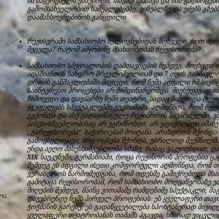
ის მაყურებელს ესაუბროს, თავად თხზავს და მის გადმოცემი
გამომსახველობით საშუალებებზე, ვიზუალზე და ეძებს გზე
დაამახსოვრებინოს განცდილი.
რეჟისურაში სამსახიობო ხელოვნებიდან მოხვედი, რით იყ
შეცვლა? რატომ ამჯობინე მსახიობობას რეჟისორობა?
სამსახიობო სპეციალობის დამთავრების შემდეგ, მოვხვდი 
ადამიანთან სანდრო მრევლიშვილთან და 7 თვის განმავლობა
დროის განმავლობაში მივხვდი, რომ ჩემი ადგილი იმ სივრც
საინტერესო პროცესები არ მიმდინარეობდა. მიუხედავად იმ
წამოვედი და დავაარსე ჩემი თეატრი, სადაც მინდოდა რეჟის
ჯგუფელებს სპექტაკლებში გვეთამაშა. აღმოჩნდა, რომ რეჟი
გვქონდა და ასე გადავინაცვლე რეჟისორის სავარძელში, ვ
პასუხისმგებლობასაც არ ვგრძნობდი, არ ვფიქრობდი იმაზე
„გარეჟისორება“ საჭიროებამ მოიტანა. არასდროს მქონდა
გამოვსულიყავი, არც ოცნება მქონდა, უბრალოდ შექმნილმა
უნდა აეღო პასუხსიმგებლობა იმაზე, რასაც ვაკეთებდით, 
XIX საუკუნეში, გერმანიაში, როცა რეჟისორის პროფესია 
შემდეგ ეს ადგილი ისეთი კომფორტული აღმოჩნდა, რომ თ
ვერასდროს წარმომედგინა, რომ ოდესმე გამიქრებოდა მსა
გამიტაცა რეჟისორობამ, რომ სამსახიობო მოღვაწეობაზე უა
მიღების შემდეგ, მაინც ვითამაშე რამდენიმე სპექტაკლი, მ
დავუბრუნდე ჩემს პირველ პროფესიას. ეს ყველაფერი თავი
ჭოჭმანის გარეშე, ეს გადაწყვეტილება სპონტანურად მივიღე.
ყველაფერი თეატრობანას თამაშს ჰგავდა, ხშირად ვიცვლიდ