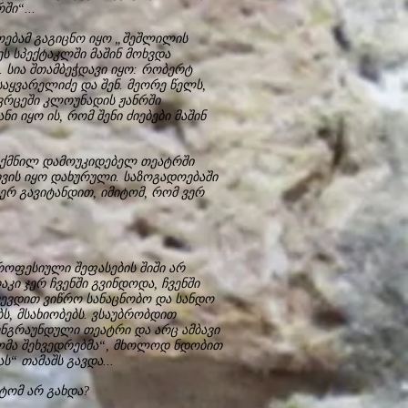
ში“...
ებამ გაგიცნო იყო „შეშლილის
 სპექტაკლში მაშინ მოხვდა
 სია შთამბეჭდავი იყო: რობერტ
აყვარელიძე და შენ. მეორე წელს,
ივრცეში კლოუნადის ჟანრში
 იყო ის, რომ შენი ძიებები მაშინ
დშექმნილ დამოუკიდებელ თეატრში
ის იყო დახურული. საზოგადოებაში
ერ გავიტანდით, იმიტომ, რომ ვერ
როფესიული შეფასების შიში არ
კი ჯერ ჩვენში გვინდოდა, ჩვენში
ევდით ვიწრო სანაცნობო და სანდო
ს, მსახიობებს. ვსაუბრობდით
ენგრაუნდული თეატრი და არც ამბავი
ლმა შეხვედრებმა“, მხოლოდ ნდობით
“ თამაშს გავდა...
ტომ არ გახდა?