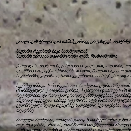
“
დიალოგის ტრილოგია თანამედროვე და უახლეს თეატრზე
საუბარი რეჟისორ ნიკა საბაშვილთან
საუბარს უძღვება თეატრმცოდნე ლაშა ჩხარტიშვილი
ქართულ სათეატრო რეჟისურაში მოვიდა ახალი თაობა, რო
დაამჩნია სათეატრო პროცესს. ამიტომ, მათთან საუბარი თ
საკითხებზე, ვფიქრობ, მკითხველისთვის საინტერესო უნდა 
ჩვენ შევარჩიეთ სამი რეჟისორი, რომელთაც ერთმანეთთან
(წარმატებული კარიერის გარდა, მაგალითად სამივე სამს
რეჟისურაში) და რადიკალურადაც განსხვავდებიან ერთმან
აშკარად იკვეთება. სამივე რეჟისორს აქვს მათი ინდივიდ
გულწრფელი ხედვა თეატრზე, სათეატრო ხელოვნების რაობ
თეატრზე.
პირველი პრინციპი, რომლის გამოც სამი რეჟისორი: ვანო ხ
თავაძე შეირჩა, არის ის, რომ მათი შემოქმედებითი პროდუქ
გავს უფროსი თაობისას, ისინი თავიდანვე გაექცნენ უფროს