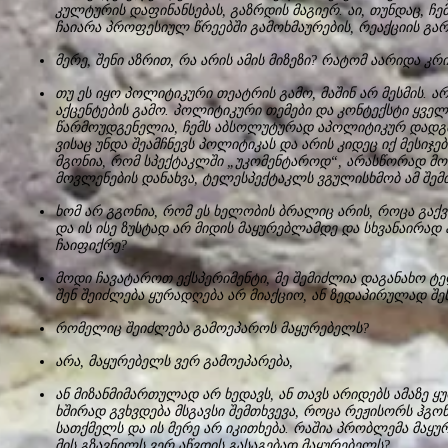
კულტურის დაფინანსებას, გაზრდის მაგიერ. აი, თუნდაც, ჩ
ჩაიარა პროფესიულ წრეებში გამოხმაურების, რეაქციის გარე
მერე, შენი აზრით, რა არის ამის მიზეზი? რატომ აარიდა კრ
თუ ეს იყო პოლიტიკური თეატრის გამო, მაშინ არ მესმის. 
აქცენტების გამო. პოლიტიკური თემები და კონტექსტი ყველა
წარმოუდგენელია, ჩემს აბსოლუტურად აპოლიტიკურ დადგ
ვისაც უნდა შეამჩნევს პოლიტიკას და არის კიდეც იქ მესიჯე
მგონია, რომ სპექტაკლში „უკომენტაროდ“, არასწორად მოხ
მოვლენების დანახვა, ტელესპექტაკლს ვგულისხმობ ამ შემთ
ხომ არ გგონია, რომ ეს ხელობის ბრალიც არის, როცა გაქ
და ის ისე ზუსტად არ მიდის მაყურებლამდე და სხვანაირად 
ჩაიფიქრე?
მოდი ჩავატაროთ ექსპერიმენტი, მე შემიძლია დაგანახო 
შენ შეიძლება ყურადღება არ მიაქციო, ან ზედაპირულად შეხ
რომელიც შეიძლება გამოეპაროს მაყურებელს?
არა, მაყურებელს ვერ გამოეპარება,
ან მიზანმიმართულად არ ხედავს, ან თავს არიდებს ამაზე ყ
ხშირად გვხვდება მსგავსი შემთხვევა, როცა რეჟისორს ჰგო
სათქმელს და ის მერე არ იკითხება. რაშია პრობლემა მაყ
მის გზავნილს ვერ აწვდის გასაგებად მაყურებელს?