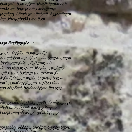
მანეთს. მათ აქვთ ერთმანეთისგან
ლობა და ხედვა არა მხოლოდ
ვალზეც. სწორედ ამიტომ, შევარჩიეთ
რე პროცესებზე და მათ
ვს მოქმედება...“
ვიდა. შექმნა რამდენიმე
„აბრეშუმის თეატრი“. პირველი დიდი
სპექტაკლებმა: „შეშლილის
ლმა თეატრალური პრემია „დურუჯი“
მიღმა, დრამატულ და თოჯინურ
სპერიმენტულ სცენაზე დადგმული
ის“ გამარჯვებული, თუმცა მისი
რი პრემიის ნომინანტთა მოკლე
ში, დგამს სპექტაკლებს, რომლებიც
ლისის თოჯინების სახელმწიფო
 სხვა თოჯინურ და დრამატულ
ტურგიაზე. ამბავს, რომელზედაც სურს