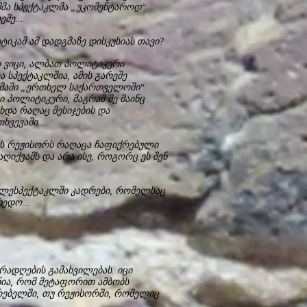
ემმა სპექტაკლმა „უკომენტაროდ“
შე...
იტიკამ ამ დადგმაზე დისკუსიას თავი?
არ ვიცი, ალბათ პოლიტიკური
 სპექტაკლშია, ამის გარეშე
მაში „ერთხელ საქართველოში“
ბი პოლიტიკური, მაგრამ მე მაინც
და რაღაც მესიჯების და
ხვევაში...
ვს რეჟისორს რაღაცა ჩაფიქრებული
აღიქვამს და არა ისე, როგორც ეს შენ
ტელესპექტაკლში კადრები, რომელსაც
ედო...
ურადღების გამახვილებას. იცი
ნია, რომ მეტაფორით ამბობს
ურებელში, თუ რეჟისორში, რომელიც