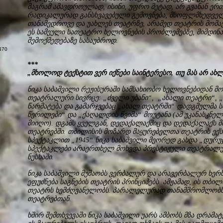
მაგრამ ამავდროულად, ისინი, უფრო მეტად, არ გვანან ერთ
რადიკალურად განსხვავებული გემოვნება, მსოფლმხედვე
თანამედროვე და უახლეს თეატრზე, არამედ თეატრის მომა
ეს სამეული სათეატრო ხელოვნების პრობლემებზე, მიმდინა
შემოქმედებაზე სასაუბროდ.
***
„მხოლოდ ტექსტით ვერ იქნები საინტერესო, თუ მას არ ახლა
ნიკა საბაშვილი რეჟისურაში სამსახიობო ხელოვნებიდან მო
თეატრალური სივრცე: „ძველი უბანი“, „ახალი თეატრი“, 
წარმატება და გამარჯვებაც „ახალ თეატრში“ დადგმულმა 
წერილები“ და „ქაღალდის წვიმა“ მოუტანა (ამ უკანასკნე
მიიღო). დგამს ყველგან, დედაქალაქშიც და დედაქალაქს 
თეატრებში. თბილისის მოზარდ მაყურებელთა თეატრის ექ
სპექტაკლით „1945“ ნიკა საბაშვილი მეორედ გახდა „დურუჯ
სპექტაკლები არაერთხელ მოხვდა პრესტიჟული თეატრალუ
ნუსხაში.
ნიკა საბაშვილი მუშაობს ვერბალურ და არავერბალურ ხერხ
ეფუძნება საგნების თეატრის პრინციპებს. ამჟამად, ის თბი
თეატრს ხემძღვანელობს. პარალელურად თანამშრომლობს
თეატრებთან.
ხშირ შემთხვევაში ნიკა საბაშვილი უარს ამბობს მზა დრამა