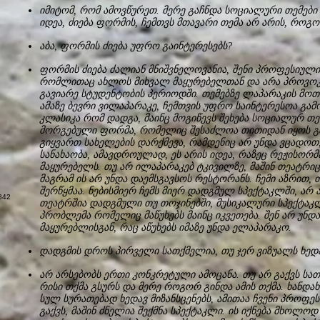
იმიტომ, რომ ამოვწურეთ. მერე გაჩნდა სოციალური თემები
იდეა, ძიება ფორმის, ჩემთვს მთავარი თემა არ არის, როგ
აბა, ფორმის ძიება უფრო გაინტერესებს?
ფორმის ძიება ძალიან მნიშვნელოვანია, შენი პროფესიული
რომლითაც ახლოს მიხვალ მაყურებელთან და არა პროვოკა
გავიარე სტუდენტობის პერიოდში. თემებზე ლაპარაკის მო
ამაზე ბევრი ვილაპარაკე, ჩემთვის უფრო საინტერესოა გა
კლასიკა რომ დადგა, მაინც მოგიწევს შეხება სოციალურ თე
მორგებული ფორმა, რომელიც შესაძლოა თითიდან იყოს გ
გიყვართ სახელების დარქმევა, რამდენიც არ უნდა ვცადოთ,
სანახაობა, ამავდროულად, ეს არის იდეა, რაზეც რეჟისორმ
მაყურებელს. თუ არ ილაპარაკებ ტკივილზე, მაშინ თეატრიც 
მაგრამ ის არ უნდა დაემსგავსოს რესტორანს. ჩემი აზრით,
შერწყმაა. ნებისმიერ ჩემს მიერ დადგმულ სპექტაკლში, არ
თეატრშია დადგმული თუ თოჯინებში, მუსიკალური სპექტა
პრობლემა რომელიც მაწუხებს მაინც იკვეთება. შენ არ უნდ
მაყურებლისგან, რაც აწუხებს იმაზე უნდა ელაპარაკო.
დადგმის დროს პირველი სათქმელია, თუ ჯერ ვიზუალს ხედ
არ არსებობს ერთი კონკრეტული ამოცანა. თუ არ გაქვს სათ
რისი თქმა გსურს და მერე როგორ გინდა ამის თქმა. ხანდახა
სულ სურათებად ხედავ მიზანსცენებს, ამითაა ჩვენი პროფე
გაქვს, მაშინ ძნელია შექმნა სპექტაკლი. ის იქნება მხოლოდ