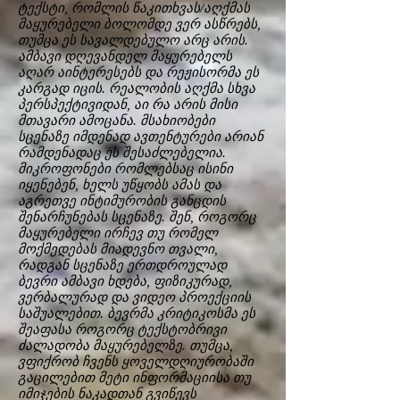
ტექსტი, რომლის წაკითხვას/აღქმას
მაყურებელი ბოლომდე ვერ ასწრებს,
თუმცა ეს სავალდებულო არც არის.
ამბავი დღევანდელ მაყურებელს
აღარ აინტერესებს და რეჟისორმა ეს
კარგად იცის. რეალობის აღქმა სხვა
პერსპექტივიდან, აი რა არის მისი
მთავარი ამოცანა. მსახიობები
სცენაზე იმდენად ავთენტურები არიან
რამდენადაც ეს შესაძლებელია.
მიკროფონები რომლებსაც ისინი
იყენებენ, ხელს უწყობს ამას და
აგრეთვე ინტიმურობის განცდის
შენარჩუნებას სცენაზე. შენ, როგორც
მაყურებელი ირჩევ თუ რომელ
მოქმედებას მიადევნო თვალი,
რადგან სცენაზე ერთდროულად
ბევრი ამბავი ხდება, ფიზიკურად,
ვერბალურად და ვიდეო პროექციის
საშუალებით. ბევრმა კრიტიკოსმა ეს
შეაფასა როგორც ტექსტობრივი
ძალადობა მაყურებელზე. თუმცა,
ვფიქრობ ჩვენს ყოველდღიურობაში
გაცილებით მეტი ინფორმაციისა თუ
იმიჯების ნაკადთან გვიწევს