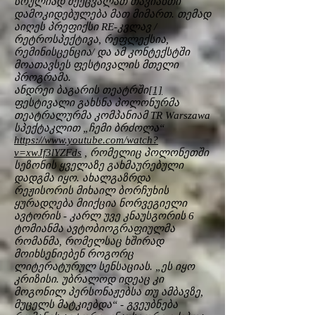
სრულიად შეეცვალათ თავიანთი
დამოკიდებულება მათ მიმართ. თემად
აიღეს პრეფიქსი RE-კვლავ /
რეტროსპექტივა, რეფლექსია,
რემინისცენცია/ და ამ კონტექსტში
მოათავსეს ფესტივალის მთელი
პროგრამა.
ანდრეი ბაგარის თეატრში
[1]
ფესტივალი გახსნა პოლონურმა
თეატრალურმა კომპანიამ TR Warszawa
სპექტაკლით „ჩემი ბრძოლა“
https://www.youtube.com/watch?
v=xwJf3lYZFds
, რომელიც პოლონეთში
სეზონის ყველაზე გახმაურებული
დადგმა იყო. ახალგაზრდა
რეჟისორის მიხაილ ბორჩუხის
ყურადღება მიიქცია ნორვეგიელი
ავტორის - კარლ უვე კნაუსგორის 6
ტომიანმა ავტობიოგრაფიულმა
რომანმა, რომელსაც ხშირად
მოიხსენიებენ როგორც
ლიტერატურულ სენსაციას. „ეს იყო
კრიზისი. უბრალოდ იდეაც კი
მოგონილ პერსონაჟებსა თუ ამბავზე,
მუცელს მატკიებდა“ - გვეუბნება