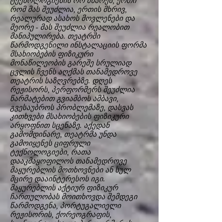
ტექნოლოგიების ორ მხარეს, ერთი
რომ მას შეუძლია, ერთის მხრივ,
რეალურად ასახოს მოვლენები და
მეორე - მას შეუძლია რეალობით
მანიპულირება. თეატრში
წარმოდგენილი ინსტალაციის ფორმა
მსახიობების ფიზიკური
მონაწილეობის გარეშე სრულიად
ცვლის ჩვენს აღქმას თანამედროვე
თეატრის საზღვრებზე. დღეს
რეჟისორს, პერფორმერს შეუძლია
წარმატებით გვიამბოს ამბავი,
გვესაუბროს პრობლემაზე, დასვას
კითხვები მსახიობების ფიზიკური
არყოფნით სცენაზე. აქედან
გამომდინარე, თეატრმა უნდა
გამოიყენეს ციფრული
ტექნოლოგიები, რათა
დააკმაყოფილოს თანამედროვე
მაყურებლის მოთხოვნები ან სულ
მცირე დააინტერესოს იგი.
მაყურებლის აქტიურ ფიზიკურ
ჩართულობას მოითხოვდა შემდეგი
წარმოდგენა, პორტუგალიელი
რეჟისორის, ქორეოგრაფის,