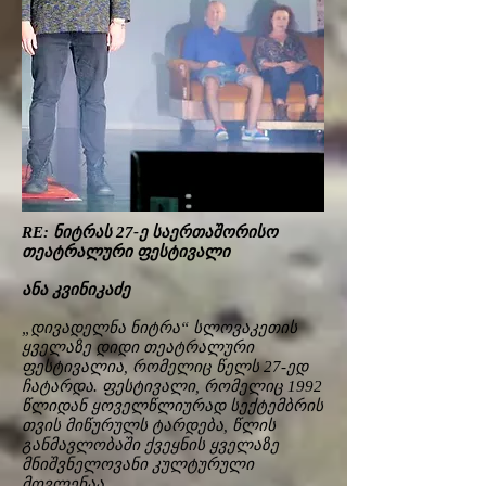
RE: ნიტრას 27-ე საერთაშორისო
თეატრალური ფესტივალი
ანა კვინიკაძე
„დივადელნა ნიტრა“ სლოვაკეთის
ყველაზე დიდი თეატრალური
ფესტივალია, რომელიც წელს 27-ედ
ჩატარდა. ფესტივალი, რომელიც 1992
წლიდან ყოველწლიურად სექტემბრის
თვის მიწურულს ტარდება, წლის
განმავლობაში ქვეყნის ყველაზე
მნიშვნელოვანი კულტურული
მოვლენაა.