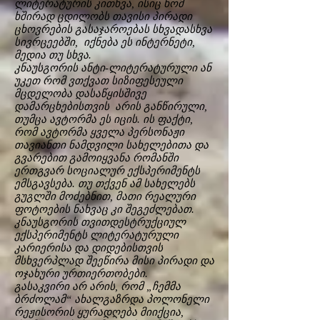
ლიტერატურის კითხვა, ისიც ხომ
ხშირად ცდილობს თავისი პირადი
ცხოვრების გასაჯაროებას სხვადასხვა
სივრცეებში, იქნება ეს ინტერნეტი,
მედია თუ სხვა.
კნაუსგორის ანტი-ლიტერატურული ან
უკეთ რომ ვთქვათ სიზიფესეული
მცდელობა დასაწყისშივე
დამარცხებისთვის არის განწირული,
თუმცა ავტორმა ეს იცის. ის ფაქტი,
რომ ავტორმა ყველა პერსონაჟი
თავიანთი ნამდვილი სახელებითა და
გვარებით გამოიყვანა რომანში
ერთგვარ სოციალურ ექსპერიმენტს
ემსგავსება. თუ თქვენ ამ სახელებს
გუგლში მოძებნით, მათი რეალური
ფოტოების ნახვაც კი შეგეძლებათ.
კნაუსგორის თვითდესტრუქციულ
ექსპერიმენტს ლიტერატურული
კარიერისა და დიდებისთვის
მსხვერპლად შეეწირა მისი პირადი და
ოჯახური ურთიერთობები.
გასაკვირი არ არის, რომ „ჩემმა
ბრძოლამ“ ახალგაზრდა პოლონელი
რეჟისორის ყურადღება მიიქცია,