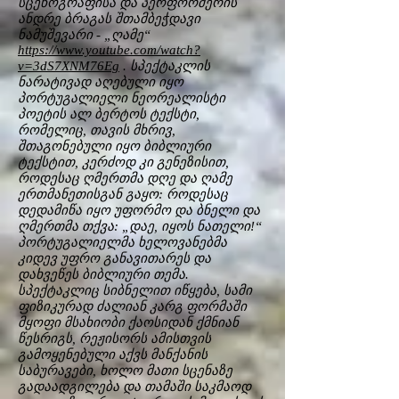
სცენოგრაფისა და პერფორმერის
ანდრე ბრაგას შთამბეჭდავი
ნამუშევარი - „ღამე“
https://www.youtube.com/watch?
v=3dS7XNM76Eg
. სპექტაკლის
ნარატივად აღებული იყო
პორტუგალიელი ნეორეალისტი
პოეტის ალ ბერტოს ტექსტი,
რომელიც, თავის მხრივ,
შთაგონებული იყო ბიბლიური
ტექსტით, კერძოდ კი გენეზისით,
როდესაც ღმერთმა დღე და ღამე
ერთმანეთისგან გაყო: როდესაც
დედამიწა იყო უფორმო და ბნელი და
ღმერთმა თქვა: „დაე, იყოს ნათელი!“
პორტუგალიელმა ხელოვანებმა
კიდევ უფრო განავითარეს და
დახვეწეს ბიბლიური თემა.
სპექტაკლიც სიბნელით იწყება, სამი
ფიზიკურად ძალიან კარგ ფორმაში
მყოფი მსახიობი ქაოსიდან ქმნიან
წესრიგს, რეჟისორს ამისთვის
გამოყენებული აქვს მანქანის
საბურავები, ხოლო მათი სცენაზე
გადაადგილება და თამაში საკმაოდ