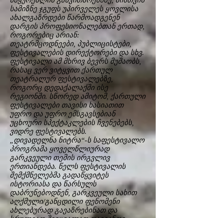
მაყურებლის განვითარებაზე, მისთვის
სამიზნე ჯგუფს უპირველეს ყოვლისა
ახალგაზრდები წარმოადგენენ
დარგის პროფესიონალებთან ერთად,
როგორებიც არიან:
თეატრმცოდნეები, პუბლიცისტები,
ფესტივალების დირექტორები და სხვ.
ფესტივალი ამ მხრივ ბევრს მუშაობს,
რასაც ვერ ვიტყვით ქართულ
თეატრალურ ფესტივალებზე,
როგორც დედაქალაქში ისე
რეგიონში. სწორედ ამიტომ, ქართული
ფესტივალები თავისი ხასიათით
უფრო და უფრო ემსგავსებიან
უცხოური სპექტაკლების ჩვენებებს,
ვიდრე ფესტივალებს.
„დივადელნა ნიტრა“-ს საფესტივალო
პროგრამა ყოველწლიურად
გარკვეული თემის ირგვლივ
ერთიანდება. წელს ფესტივალის
შემქმნელებმა გადაწყვიტეს
ისტორიასა და წარსულს
დაბრუნებოდნენ, გარკვეული სახით
აღქმული/განცდილი ფენომენი
ახლებურად გაეაზრებინათ და