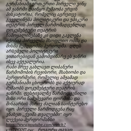
გერმანიაში ერთ-ერთი პირველი ვინც
ამ ჟანრში დაიწყო მუშაობა ერვინ
პისკატორია, რომელიც აგრეთვე
გვევლინება პოლიტიკური და ეპიკური
თეატრის პირველ წარმომადგენლად.
დოკუმენტური თეატრის
ჩამოყალიბებაზე კი დიდი გავლენა
იქონია პირველმა მსოფლიო ომმა და
მისმა შემდგომმა პერიოდმა. დღეს
არსებული პოლიტიკური
ვითარებიდან გამომდინარე ეს ჟანრი
ისევ აქტუალურია.
რაბი მრუე გახლავთ ლიბანური
წარმოშობის რეჟისორი, მსახიობი და
პერფორმერი, რომელიც ამჟამად
გერმანიაში ცხოვრობს და აქტიურად
მუშაობს დოკუმენტური თეატრის
ჟანრში. ფესტივალზე წარმოდგენილი
მისი ორი ნამუშევარი ფორმისა და
შინაარსის მხრივ ძალიან საინტერესო
იყო. პირველი წარმოდგენა რაც
ვნახეთ „ქვიშა თვალებში“ იყო
ლექცია-პერფორმანსი
https://www.youtube.com/watch?
v=s7PQ2f7-twc
, როგორც თავად