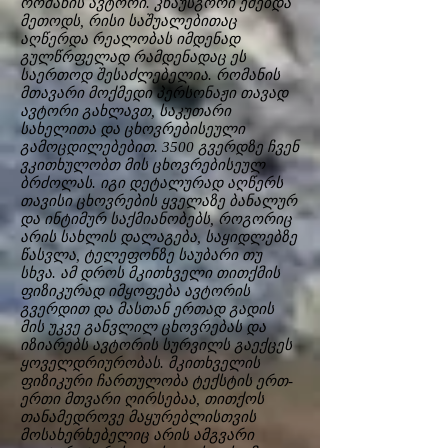
რომანის ავტორი. კნაუსგორი ეძებდა
მეთოდს, რისი საშუალებითაც
აღწერდა რეალობას იმდენად
გულწრფელად რამდენადაც ეს
საერთოდ შესაძლებელია. რომანის
მთავარი მოქმედი პერსონაჟი თავად
ავტორი გახლავთ, საკუთარი
სახელითა და ცხოვრებისეული
გამოცდილებებით. 3500 გვერდზე ჩვენ
ვკითხულობთ მის ცხოვრებისეულ
ბრძოლას. იგი დეტალურად აღწერს
თავისი ცხოვრების ყველაზე ბანალურ
და ინტიმურ საქმიანობებს, როგორიც
არის სახლის დალაგება, საყიდლებზე
წასვლა, ტელეფონზე საუბარი თუ
სხვა. ამ დროს მკითხველი თითქმის
ფიზიკურად იმყოფება ავტორის
გვერდით და მასთან ერთად გადის
მის უკვე განვლილ ცხოვრებას და
იზიარებს ავტორის სურვილს გაექცეს
ყოველდრიურობას. მკითხველის
ფიზიკური ჩართულობა ტექსტის ერთ-
ერთი მთვარი ღირსებაა, თითქოს
თანამედროვე მაყურებლისთვის
მოსახერხებელიც არის ამგვარი