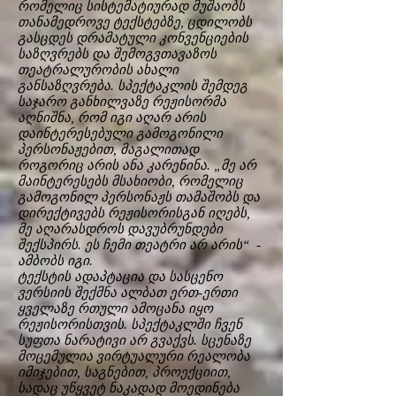
რომელიც სისტემატიურად მუშაობს
თანამედროვე ტექსტებზე, ცდილობს
გასცდეს დრამატული კონვენციების
საზღვრებს და შემოგვთავაზოს
თეატრალურობის ახალი
განსაზღვრება. სპექტაკლის შემდეგ
საჯარო განხილვაზე რეჟისორმა
აღნიშნა, რომ იგი აღარ არის
დაინტერესებული გამოგონილი
პერსონაჟებით, მაგალითად
როგორიც არის ანა კარენინა. „მე არ
მაინტერესებს მსახიობი, რომელიც
გამოგონილ პერსონაჟს თამაშობს და
დირექტივებს რეჟისორისგან იღებს,
მე აღარასდროს დავუბრუნდები
შექსპირს. ეს ჩემი თეატრი არ არის“ -
ამბობს იგი.
ტექსტის ადაპტაცია და სასცენო
ვერსიის შექმნა ალბათ ერთ-ერთი
ყველაზე რთული ამოცანა იყო
რეჟისორისთვის. სპექტაკლში ჩვენ
სუფთა ნარატივი არ გვაქვს. სცენაზე
მოცემულია ვირტუალური რეალობა
იმიჯებით, საგნებით, პროექციით,
სადაც უწყვეტ ნაკადად მოედინება