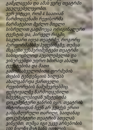
გამკლავება და ამას ვერც თეატრში
უგულვებელვყობთ.
ვერ ვიტყვი, რომ 4 საათიან
წარმოდგენაში რეჟისორმა
წარმატებით შეძლო მთელი
სისრულით გადმოეცა ორიგინალური
ტექსტის და, პირველ რიგში,
საკუთარი იდეა თეატრზე, როგორც
პერფორმანსზე/ჰეფენინგზე, თუმცა
მსგავსი ექსპერიმენტები თეატრში
სასიცოცხლოდ აუცილებელია და
ვისურვებდი უფრო ხშირად ახალი
ტექსტებისა და მათი
გამომსახველობითი ფორმების
ძიების ტენდენციის ხილვას
ახალგაზრდა ქართველი
რეჟისორების ნამუშევრებშიც.
ფესტივალზე წარმოდგენილი
სპექტაკლებიდან უმეტესობა
დოკუმენტური ჟანრის იყო. თეატრის
ისტორიიდან ჩვენ არ გვაქვს ერთი
განსაზღვრული თარიღი, საიდანაც
დოკუმენტური თეატრის ათვლას
ვიწყებთ, თუმცა იგი უკვე არსებობის
100 წელზე მეტ ხანს ითვლის.