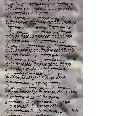
ავტორი უწოდებდა მას. დახვეწილი
იუმორით იგი გვესაუბრებოდა ომზე,
სიკვდილზე და მედიის
მანიპულაციაზე. ამ ყველაფერს
ნამდვილად ლექციის ფორმა ჰქონდა
- სლაიდებით გადმოცემული ამბავი
ომზე გვიყვებოდა, რომელიც ჩვენს
დროში, ჩვენს გვერდით და ზოგჯერ
ჩვენი თანამონაწილეობით ხდება.
მეტაფორა ქვიშა თვალებში ეხმიანება
თანამედროვე ადამიანის სიბრმავეს
და უუნარობას მკაფიოდ დაინახოს
სიმართლე, სხვა რეალობა და არა ის,
რისი ჩვენებაც მედიას უნდა. მრუეს
კონცეპტუალური ნამუშევრები არის
დოკუმენტური მასალებისა და
შეთხზული ამბების ნაზავი. ხშირ
შემთხვევაში იგი ფაქტობრივ
ისტორიულ მოვლენებს და მოგონილ
ამბებს ერთმანეთში ურევს, რის გამოც
მაყურებელს უჭირს მკაფიოდ
გაარჩიოს სად „თამაშობს“ იგი და
სად გვიყვება ნამდვილ ამბავს.
პერფორმანსში „ქვიშა თვალებში“ მას
გამოყენებული აქვს დოკუმენტური