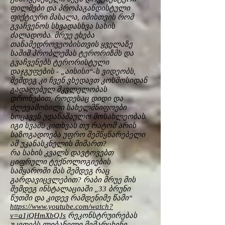
ფილმები და პროპაგანდისტული
ფიქტიური მასალა, იმისთვის რომ
გვაჩვენოს სხვადასხვა სახის
ძალადობა. მრუე ეხება
თანამედროვეობისთვის ყველაზე
საშიშ პრობლემას ტერორიზმს და
გვაჩვენებს ტერორისტული
დაჯგუფების - „აისისი“-ს ვიდეობს,
შემდეგ კი ჩვენ ვხედავთ კოსმოსიდან
გადაღებულ მკვლელობას
დრონებით, როდესაც დიდი და
ძლევამოსილი სახელმწიფოები
ხოცავენ უდანაშაულო მოსახლეობას.
იგი სვამს კითხვას თუ რატომ არის
საზოგადოება უფრო შემწყნარებელი
ამ უკანასკნელის მიმართ?
რა სახის კვალს დავტოვებთ
ციფრული ტექნოლოგიების
სამყაროში მას შემდეგ რაც
გარდავიცვლებით? რაბი მრუე მის
შემდეგ ინსტალაციაში „33 ბრუნი
წუთში და კიდევ რამდენიმე წამი“
https://www.youtube.com/watch?
v=a1jQHmXbQJs
რეკონსტრუირებას
უკეთებს ლიბანელი მემარცხენე