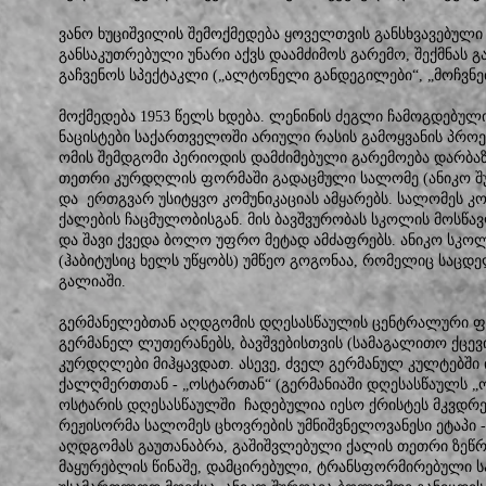
ვანო ხუციშვილის შემოქმედება ყოველთვის განსხვავებული
განსაკუთრებული უნარი აქვს დაამძიმოს გარემო, შექმნას 
გაჩვენოს სპექტაკლი („ალტონელი განდეგილები“, „მოჩვნებე
მოქმედება 1953 წელს ხდება. ლენინის ძეგლი ჩამოგდებულ
ნაცისტები საქართველოში არიული რასის გამოყვანის პრო
ომის შემდგომი პერიოდის დამძიმებული გარემოება დარბაზ
თეთრი კურდღლის ფორმაში გადაცმული სალომე (ანიკო შუ
და ერთგვარ უსიტყვო კომუნიკაციას ამყარებს. სალომეს კო
ქალების ჩაცმულობისგან. მის ბავშვურობას სკოლის მოსწა
და შავი ქვედა ბოლო უფრო მეტად ამძაფრებს. ანიკო სკოლ
(ჰაბიტუსიც ხელს უწყობს) უმწეო გოგონაა, რომელიც საც
გალიაში.
გერმანელებთან აღდგომის დღესასწაულის ცენტრალური ფ
გერმანელ ლუთერანებს, ბავშვებისთვის (სამაგალითო ქცევ
კურდღლები მიჰყავდათ. ასევე, ძველ გერმანულ კულტებში 
ქალღმერთთან - „ოსტართან“ (გერმანიაში დღესასწაულს „
ოსტარის დღესასწაულში ჩადებულია იესო ქრისტეს მკვდრ
რეჟისორმა სალომეს ცხოვრების უმნიშვნელოვანესი ეტაპი 
აღდგომას გაუთანაბრა, გაშიშვლებული ქალის თეთრი ზეწრი
მაყურებლის წინაშე, დამცირებული, ტრანსფორმირებული 