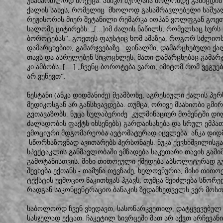
უსამართლოდ მოექცა. ანიკო შურღაია ბოლომდე განიცდის 
ქალის სახეს, რომელიც მხოლოდ გასამრავლებელი საშუალ
რეჟისორის მიერ შეტანილი რემარკა იოჰან ვოლფგან გოეთ
სალომე ციტირებს: „[...]იმ ძალის ნაწილს, რომელსაც სურს
ბოროტებას“. გოეთეს ფაუსტიც ხომ ამაზეა, როგორ სძლიოს
დამარცხებით, გამარჯვებაზე. ფინალში, დამარცხებული ქალ
თავს და ასრულებენ სიცოცხლეს. მათი დამარცხებაც გამარჯვ
კი ამბობს: [....] „ჩვენც ბოროტება ვართ, იმიტომ რომ ვეგუ
არ ვუწევთ“.
ნესტანი (ანკა დიდმანიძე) მეამბოხე, აგრესიული ქალის პერ
მედიკოსგან არ განსხვავდება. თუმცა, ორივე მსახიობი გმი
გვთავაზობს. ნუცა სულაბერიძე კულმინაციურ მომენტში დ
ძალადობის ფაქტს იხსენებს) გარდაისახება და სრულ ემპათი
ემოციური მდგომარეობა ავტომატურად იცვლება. ანკა დიდ
სწორხაზოვნად ავითარებს პერსონაჟს. ნუკა ქევხიშვილისგ
სპექტაკლის განმავლობაში ემზადება საკუთარი თავის გაში
გამოტანისთვის. მისი თითოეული ქმედება აბსოლუტურად 
შეეხება ექთანს - თამუნა თევზაძე, ხელოვნურია, მისი თი
ტექსტის უემოციო წაკითხვას ჰგავს, თუმცა შეიძლება სწორედ
რადგან საკონცენტრაციო ბანაკის ზედამხედველს ვერ მოსთ
საბოლოოდ ჩვენ ვხედავთ, სასოწარკვეთილ, დატყვევებულ 
სასჯელად ექცათ. ჩაკეტილ სივრცეში მათ არ აქვთ არჩევანის