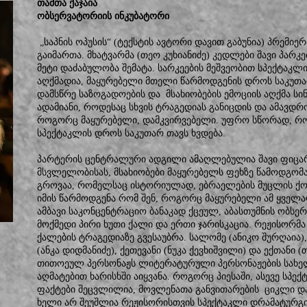
თამთა ქაჯაია
ობსერვატორიის ინკუბატორი
„საპნის ოპუსის“ (ტექსტის ავტორი დავით გაბუნია) პრემიე
გაიმართა. მხატვარმა (თეო კუხიანიძე) კედლები შავი პარ
მეტი დაძაბულობა შემატა. სარკეების მეშვეობით სპექტაკ
აღქმადია, მაყურებელი მთელი წარმოდგენის დროს საკუთა
დამსწრე საზოგადოების და მსახიობების ემოციის აღქმა ს
ადამიანი, როდესაც სხვის ტრაგედიას განიცდის და ამავდ
როგორც მაყურებელი, დამკვირვებელი. უფრო სწორად, რო
სპექტაკლის დროს საკუთარ თავს ხვდება.
პარტერის ცენტრალური ადგილი ამაღლებულია შავი ფიცარ
მსვლელობისას, მსახიობები მაყურებელს ფეხზე წამოდგომას 
გროვაა, რომელსაც ისტორიულად, ებრაელების მუცლის ქონი
იმის წარმოდგენა რომ შენ, როგორც მაყურებელი ამ ყველ
ამბავი საკონცენტრაციო ბანაკად ქცეულ, აბასთუმნის ობსე
მოქმედი პირი ხუთი ქალი და ერთი ჯარისკაცია. რეჟისორმა
ქალების ტრაგედიაზე გვესაუბრა. სალომე (ანიკო შურღაია),
(ანკა დიდმანიძე), ქეთევანი (ნუკა ქევხიშვილი) და ექთანი 
თითოეულ პერსონაჟს ლიტერატურული პერსონაჟების სახელე
აღმატებით ხარისხში აიყვანა. როგორც პიესაში, ასევე ს
ფაქტები შეცვლილია, მოვლენათა განვითარების ციკლი დ
ხელი არ შეუშლია რეჟისორისთვის სპექტაკლი დრამატურგი