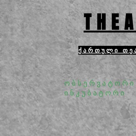
THEA
ქართული თე
ობსერვატორი
ინკუბატორი