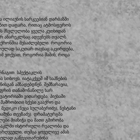
რა ილიაუნის სარკეებიან დარბაზში
კებით დაფარა, რითაც ატმოსფეროს
ლის მსვლელობა ყველა კუთხიდან
რ ანარეკლსაც ადევნებს თვალს.
ინქრონშია შესაძლებელი. როგორია
როულად საკუთარ თავსაც აკვირდება,
მ ვთქვათ, როგორია მაშინ, როცა
ნაგით. სპექტაკლის
სთხოვს. იატაკქვეშ იმ საპნების
სგან ამზადებდნენ. შემზარავია,
აფრის თანამონაწილე ხარ.
რვატორიაში ვითარდება. პიესაში
 მამრობითი სქესი გააქრო და
 მედიკო (ნუცა სულაბერიძე), ნესტანი
(თამუნა თევზაძე). დრამატურგმა
ბი მიანიჭა და მათი გმირობა
პექტაკლში ისტორიული რეალობა და
არღვეული, თუმცა ყოველივე ამას
ულად განევითარებინა.