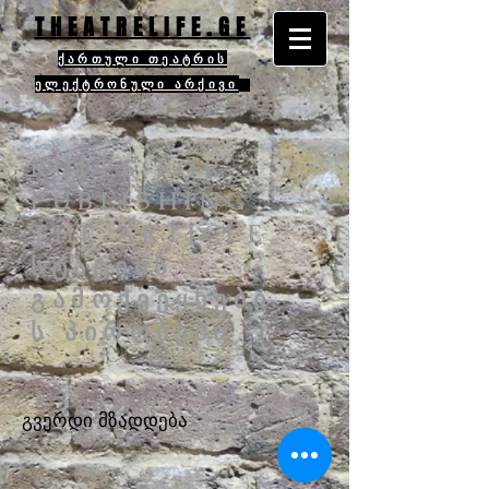
THEATRELIFE.GE
ქართული თეატრის
ელექტრონული არქივი
RULES FOR
PUBLISHING
THE ARTICLE
სტატიის
გამოქვეყნები
ს პირობები
გვერდი მზადდება