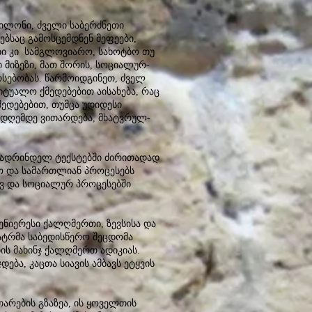
ბილონი, ძველი საბერძნეთი
ბსაც გამოსცემდნენ მეფეები,
ები კი სამგლოვიარო, სახოტბო თუ
ი მიზეზი, მათ შორის, სოციალურ-
სებობას. წარმოიდგინეთ, ძველ
იტუალო ქმედებებით აისახება, რაც
ედებებით, თუმცა უდიდესი
ა დღემდე ვითარდება, მხატვრულ-
 ადრინდელ ტექსტებში ძირითადად
ო და სამართლიან პროცესებს
ივ და სოციალურ პროცესებში
ნიერესი ქალღმერთი, ზევსისა და
ატრმა საბედისწერო შეცდომა
ბის მახინჯ ქალღმერთ ადიკიას.
ება, კაცთა სიავის ამბავს ეტყვის
თარების გზაზეა, ის ყოველთის