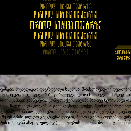
ანები, მიუხედავად დაგროვილი საქმისა, მოახლოებული დედლაინებ
ქუჩაზე კაფე ,,დეგუსტოში’’. გარკვეული დროის გასვლის შემდეგ, ო
ორის კამათი გამწვავდა. კონფლიქტის საგანი მათივე წერის ნიჭი დ
 მეც ჩავერიე და კონკურსი გამოვაცხადე; ვთქვი, რომ თხუთმეტი წ
თეატრზე. მონაწილეებმა ერთმანეთს ღირსეული კონკურენცია გაუწი
და მესენჯერში ჯილდო გაეგზავნა: ფოტო, წეროს გამოსახულებით. ვინ
ს თავიდან ასაცილებლად (უკვე ჟიურის წევრებს შორის, გემოვნებ