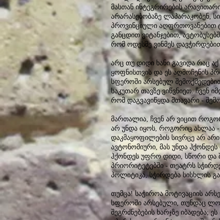
მასთან ინტეგრირების არავითარი
არარასებობაზე ლაპარაკობენ, ს
პროვინციული აღფრთოვანებით ტკბ
განცდით ვიტანჯებით, ავტობუსებ
რომ ოდესმე ვინმეს დავჭირდებით
არც თუ დიდი ხანი გავიდა რაც ა
ყოფნისთვის და ეს აღმოჩენის პრ
სფეროში არსებულ შემოქმედებით
საკუთარ თავზე ვიწვნიეთ. ჩვენ 
რომ დაგვავიწყდა მთავარი - შემ
მართალია, ჩვენ არ ვიცით როგორ
არ უნდა იყოს, როგორიც ახლაა -
დაკმაყოფილების სივრცე არ არის
ავტონომიური, მას უნდა ჰქონდეს
ჰქონდეს უფრო დიდი, სწორი და შ
პრიორიტეტებში - თეატრს სჭირდ
პოლიტიკა, სჭირდება სისხლის გ
თუმცა! საჭიროა მოტივაციის არს
სფეროში არსებული, თუნდაც ლო
შეგრძნებების ხარჯზე იბადება; ე