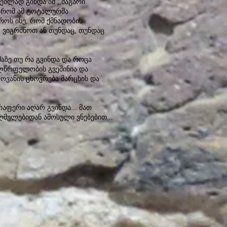
ებლად გინდა ამ ,,მაგარი
, რომ ამ ტოტალურმა
როს ისე, რომ ქმნადობის
 ვიგრძნოთ ან თუნდაც, თუნდაც
მაზე თუ რა გვინდა და როცა
ულწრფელობის გვეშინია და
ოვანის ცხოვრება მარცხის და
რაფერი აღარ გვინდა... მათ
ღმულებიდან ამოსული ვნებებით...