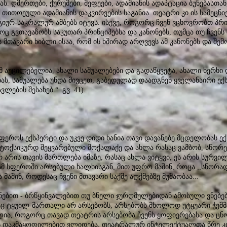
. ღმერთები, ქურუმები, მეფეები, ადამიანის ადაპტაცია ბუნებასთან
თითოეული ადამიანის დაკვირვების საგანია. თეატრი კი ის სამეცნი
ურ-საკრალურ ამბებს იტევს. ისევე, როგორც ჩვენ ვცხოვრობთ პრი
ც გვთავაზობს საკუთარ პრინციპებსა და კანონებს, თუმცა თუ ჩვე
მთავარი ხიბლი ისაა, რომ ის ხშირად არღვევს ამ კანონებს და შე
 აუცილებელია, ახალი საშუალებები და გადაწყვეტა, ახალი ხერხი 
ს, საშუალება უნდა მივცეთ, გაბედულად დაადგნენ ყველანაირი ექს
ლების შესახებ.“ გვ. 41).
ექსპერტი და უკვე დიდი ხანია თავი დავანებე მცდელობას ექსპ
 ტოქსიკურდ შეყვარებული მოქალაქე და ახლა რასაც ვამბობ, სწორე
 არის თავის მართლება იმაზე, რასაც ახლა ვიტყვი, ეს არის სურვი
ამ სფეროში არსებული ხალხისგან, მით უფრო მაშინ, როცა ,,სწორ
მაშინ, როდესაც ჩვენი მთავარი საქმე აღქმებზე მუშაობაა...
ებით - ბრწყინვალებით თუ ბნელი ჯურღმულებიდან ამოსული ვნებებ
აც ტყუილ-მართალი არ არსებობს, არსებობს მხოლოდ უტყუარი ჭეშმარ
ა, როგორც თავად თეატრის არსებობა ჩვენს ყოფიერებასა და ცნობ
 დაკმაყოფილებით ვლიდება, თეატრალურ ინტელექტუალთა წრე კი