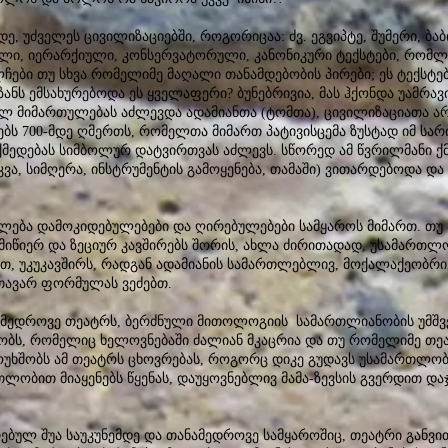
, უძველეს ცივილიზაციებში, როგორიცაა: ძვ. ეგვიპტე, შუმერი, ბა
ლი, იერარქიული, კონსერვატორული, კანონიკური ტექსტები, რომლე
ლჩები თუ სხვა რომელიმე მაღალი თანამდებობის პირები; ეს ტექსტ
იზანს ემსახურებოდა ეს ყველაფერი? ბუნებრივია, მას ჰქონდა უამრავ
 მიმართულებას აძლევდა ადამიანთა (ტომთა), ცივილიზაციათა არ
ს 700-მდე ღმერთს, რომელთა მიმართ პატივისცემა ზუსტად იმ სარ
ქმედებას სიმბოლურ დატვირთვას აძლევს. სწორედ ამ წვრილმანი ქმ
ვა, სიმღერა, ინსტრუმენტის გამოყენება, თამაში) ვითარდებოდა დ
ლება დამოკიდებულებები და ღირებულებები სამყაროს მიმართ. თუ
მიწიერ და ზეციურ კავშირებს შორის, ახლა ძირითადად, უსამართლ
ქით, უკუკავშირს, რადგან ადამიანის სამართლებლივ, მოქალაქეობრ
თავარ ფორმულას ვეძებთ.
ნამედროვე თეატრს, ბერძნული მითოლოგიის სამართლიანობის უმშვე
ობს, რომელიც ხელოვნებაში ძალიან მკაცრია და თუ რომელიმე თე
 მოუხშობს ამ თეატრს ცხოვრებას, როგორც დიკე გუდავს უსამართლო
თლობით მიაყენებს წყენას, დაუყოვნებლივ მამა-ზევსის გვერდით დაჯდ
ებულ შუა საუკუნემდე და თანამედროვე სამყაროშიც, თეატრი განვი