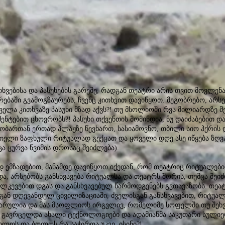
თხვებისა და პასუხების გარეშე, რადგან თეატრი არის თვით მოვლე
ბაში გვამოგზაურებს, ჩვენც კითხვით დავიწყოთ. მეგობრებო, არ
ლა კითხვაზე პასუხი მზად აქვს?! თუ მსოლიოში რვა მილიარდზე მ
ნტებით ცხოვრობს?! პასუხი თქვენთის მომინდია, ნუ დაიძაბებით და
ობართან ერთად პლაჟზე წევხართ, სასიამოვნო, თბილი სიო ჰქრის 
მთელი ზაფხული რიტუალად გექცათ და ყოველი დღე ასე იწყება ზღ
ცა ცურვა წვიმის დროსაც შეიძლება).
დ ემზადებით, მანამდე დავიწყოთ იქედან, რომ თეატრიც რიტუალებიდ
და, არსებობს განსხვავება რიტუალსა და თეატრს შორის, თუმცა შეი
ლკევებით დგას და განსხვავებულ წარმოდგენებს გვთავაზობს. თეა
გან დღევანდელ ცივილიზაციაში, ძველისგან განსხვავებით, რიტუალ
არულია და მას მსოფლიოს ირგვლივ, რომელიმე სოფელში თუ შეხვდ
ად გავრცელდა ახალი ტექნოლოგიები და ადამიანმა საკუთარი სულ
 ბოლოს და ბოლოს რა საჭიროა უკვე ისინი?!