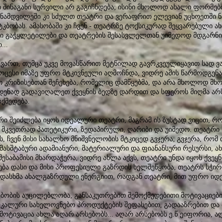
 შინაგანი სურვილი არ გაგიჩნდება; ისინი მხოლოდ ახალი ფორმები
ინამდვილეში კი სძულთ თეატრი და ვერაფრით ელევიან უცხოეთში ნ
ობას. ამასობაში კი ჩვენ - თეატრზე ტოქსიკურად შეყვარებული ა
ში გაჭყლეტილები და თეატრების შესასვლელთან უიმედოდ მდგარნი, 
...
ქ ვართ, თუმცა უკვე მოვასწარით მეტწილად გავრკვეულიყავით სად ვ
ოცესი იმაზე უფრო მტკივნეული აღმოჩნდა, ვიდრე ამის წარმოდგენა
 კრიზისებთან შეჩეხება, რომელიც დამწყებმა, და არა მხოლოდ მხ
იმდენად გადავიღალეთ ქვეყნის ბედზე დარდით და სფეროს მიღმა არ
ოქმედება.
ი შეიძლება იყოს იდეალური თეატრი, მაგრამ ის ზუსტად ვიცით, რო
 მკვეთრად პათეტიკური, ზედაპირული, ღარიბი და უიმედო. თეატრი 
, ჩვენ მისი სახალხო მნიშვნელობის მტკიცედ გვჯერა; გვჯერა, რო
 მასშტაბური ადამიანური, მატერიალური და ფიანანსური რესურსი, ახ
ესაბამისი მხარდაჭერა, ვიდრე ახლა აქვს, თეატრი უნდა იყოს ქვეყ
ება დასი და მისი პროფესიული გაზრდის ხელშეწყობა, თეატრს სჭი
ადასხმა ახალგაზრდული ენერგიით, რადგან თეატრი, მით უფრო იდ
ებობის აუცილებლობა, განსაკუთრებით შემოქმედებითი მოტივაციები
კალური სახელოვნებო პროდუქტების შეფასებით, გადააზრებით და
ს მოტივაცია ახლა აღარ არსებობს... აღარ არსებობს ე.წ ეიფორია, 