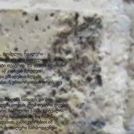
ნა, რომელიც რეალური
სებობს თუ არა მსოფლიოში ერთი
ეტი თეატრია და ყველა ადამიანი,
 ამ კითხვას შეხედეთ
და ემზადებით ზღვაში
ვასთან ურთიერთობის დროს, თუ
ან იღებს სათავეს და მისი
ძლება ითქვას, რომ თეატრი დღეს
ტრი, საბოლოო ჯამში, რიტუალია?!
ური სანახაობები და რწმენა-
ებით. განსაკუთრებით იმ
იერ-მორალური წარმოდგენები