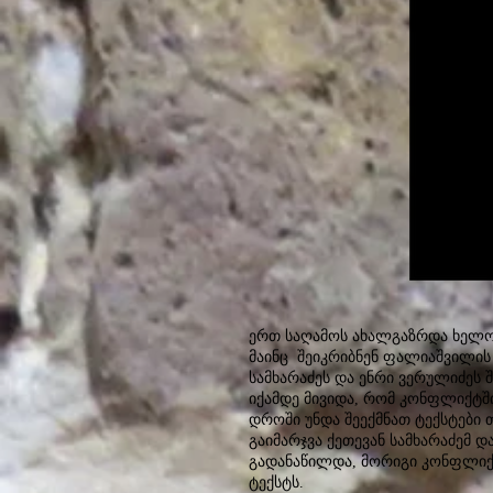
ერთ საღამოს ახალგაზრდა ხელოვ
მაინც შეიკრიბნენ ფალიაშვილის 
სამხარაძეს და ენრი ვერულიძეს შ
იქამდე მივიდა, რომ კონფლიქტში
დროში უნდა შეექმნათ ტექსტები 
გაიმარჯვა ქეთევან სამხარაძემ 
გადანაწილდა, მორიგი კონფლიქტი
ტექსტს.