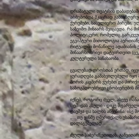
დრამატული თეატრის დაბადებამდე
არსებობდა მკაცრად განსაზღვრუ
ქურუმები, სასულიერო პირები, ე
საზეიმო შინაარს შეიცავდა. რა მ
პოლიტიკური, რომელიც გარკვეულ
ეგვიპტური მითოლოგია აერთიანებ
რიტუალში მონაწილე ადამიანის 
შინაარსობრივი დატვირთვით (ცეკ
კულტურული სანახაობა.
ცვალებად დროსთან ერთად, იცვ
ყურადღება გამახვილებული იყო 
შორის კავშირს ვეძებთ და პირი
საზოგადოებრივი ცნობიერების მ
იქნებ, როგორც ძველ, ასევე თა
თემიდას ასული - დიკე მფარველ
დაუშვა და ხალხს აწყენინა, ისე
„... თუ ვინმე ღმერთქალს უსამარ
დალაგებულად...’’.
ძველი საბერძნეთიდან, განვითარ