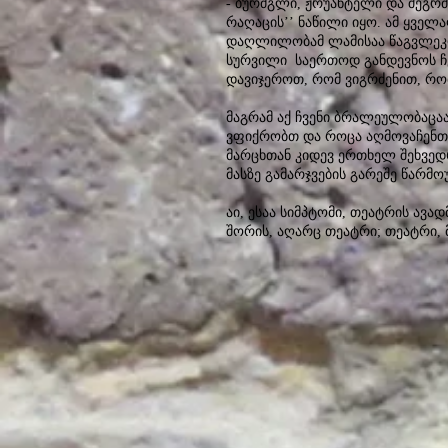
- ბურძგლი, ჟრუანტელი და შეგრძ
რაღაცის’’ ნაწილი იყო. ამ ყველ
დაღლილობამ ლამისაა წაგვლეკოს
სურვილი საერთოდ განდევნოს ჩვ
დავიჯეროთ, რომ ვიგრძენით, რომ
მაგრამ აქ ჩვენი ბრალეულობაცაა
ვფიქრობთ და როცა აღმოვაჩენთ
მარცხთან კიდევ ერთხელ შეხვედრ
მასზე გამარჯვების გარეშე წარმ
აი, ესაა სიმპტომი, თეატრის ავა
შორის, აღარც თეატრი; თეატრი, 