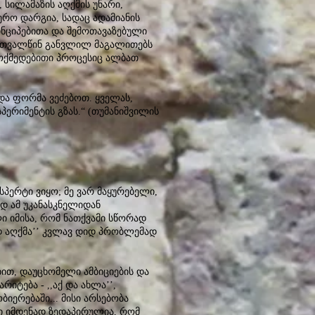
, სილამაზის აღქმის უნარი,
ერო დარგია, სადაც ადამიანის
ნციპებითა და შემოთავაზებული
ნს თვალწინ განვლილ მაგალითებს
მოქმედებითი პროცესიც ალბათ
და ფორმა ვეძებოთ. ყველას,
პერიმენტის გზას.“ (თუმანიშვილის
ერტი ვიყო; მე ვარ მაყურებელი,
დ ამ უკანასკნელიდან
ლი იმისა, რომ ნათქვამი სწორად
ად აღქმა’’ კვლავ დიდ პრობლემად
ით, დაუცხომელი ამბიციების და
იტება - ,,აქ და ახლა’’,
იერებაში... მისი არსებობა
 იმდენად ზედაპირულია, რომ