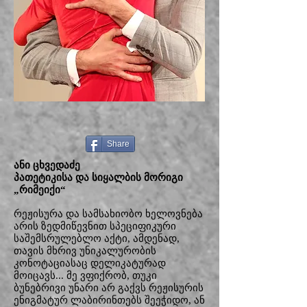
Share
ანი ცხვედაძე
პათეტიკისა და სიყალბის მორიგი
„რიმეიქი“
რეჟისურა და სამსახიობო ხელოვნება
არის ზედმიწევნით სპეციფიკური
საშემსრულებლო აქტი, ამდენად,
თავის მხრივ უნიკალურობის
კონოტაციასაც დელიკატურად
მოიცავს... მე ვფიქრობ, თუკი
ბუნებრივი უნარი არ გაქვს რეჟისურის
ენიგმატურ ლაბირინთებს შეეჭიდო, ან