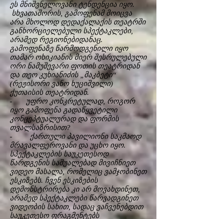
ეს მნიშვნელოვანი ტენდენცია იყო.
სხვათაშორის, გამოფენამ მოიცვა
არა მხოლოდ დედაქალაქის თეატრში
განხორციელებული სპექტაკლები,
არამედ რეგიონებიდანაც.
გამოფენაზე წარმოდგენილი იყო
თამარ ოხიკიანის მიერ შესრულებული
ორი ნამუშევარი ფოთის თეატრიდან
და თეო კუხიანიძის „მაკბეტი“
(რეჟისორი ვანო ხუციშვილი)
ქუთაისის თეატრიდან.
- უფრო კონკრეტულად, როგორ
იყო გამოფენა გადაწყვეტილი
კონცეპტუალურად და ფორმის
თვალსაზრისით?
- ქართული პავილიონი საკმაოდ
მრავალფეროვანი და უცხო იყო.
სპექტაკლების საუკეთესოდ
წარდგენის საშუალებად მივიჩნიეთ
ვიდეო მასალა, რომელიც ვამჯობინეთ
ესკიზებს. ჩვენ ესკიზების
დემონსტრირება კი არ მოვახდინეთ,
არამედ სპექტაკლები წარვადგინეთ
ვიდეობის სახით, სადაც ვაჩვენებდით
საუკეთესო ფრაგმენტებს