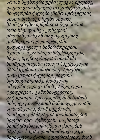
არიან სცენოგრაფები (ლევან წულაძე,
დავით დოიაშვილი) და კოსტიუმების
მხატვრები ქალები (ნინო სურგულაძე,
ანანო მოსიძე). ჩვენი აზრით,
საინტერესო იქნებოდა შექსპირის
ორი სხვადასხვა კომედიის
ერთმანეთისგან რადიკალურად
განსხვავებულ ესთეტიკაში
გადაწყვეტილი ნაწარმოებების
ჩვენება. შევარჩიეთ სპექტაკლები,
სადაც სცენოგრაფიამ ითამაშა
მნიშვნელოვანი როლი სპექტაკლის
წარმატებაში. ამიტომაც, აქცენტი
გავაკეთეთ ქალებზე, ქალთა
სცენოგრაფიაზე, რომელიც
ამავდროულად არის გარკვეული
ტენდენციის გამომხატველიც.
კატალოგის შესავალში, მინისტრის
მიხეილ გიორგაძის წინასიტყვაობაში,
აღნიშნულია, რომ სფეროში,
რომელიც მამაკაცთა დომინირების
სფერო იყო, შემოდინა საკმაოდ
საინტერესო შემოქმედი ქალების
ნაკადი. სადაც დომინირებდა კაცი,
ჩაენაცვლა ქალი. ვფიქრობდით, რომ