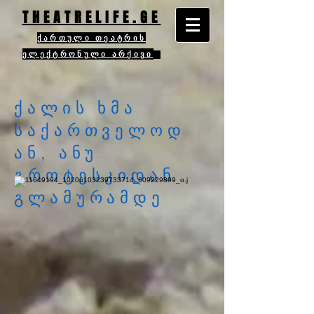
THEATRELIFE.GE
ქართული თეატრის
ელექტრონული არქივი
ქალის ხმა
საქართველოდ
ან, ანუ
გროტესკიდან
გლამურამდე