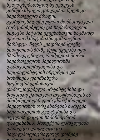
ხელოვნებათმცოდნე ქეთევან
კინწურაშვილი გახლდათ. წელს კი,
საქართველო პრაღის
კვარდიენალეზე უფრო მომზადებული
(ორგანიზებული) და საქართველოს
მსგავსი პატარა ქვეყნისთვის საკმაოდ
ფართო მასშტაბიანი გამოფენით
წარსდგა. წელს კვადრიენალეზე
მსოფლიოს 80-ზე მეტი ქვეყანა იყო
წარმოდგენილი, რომელთა შორის
საქართველოს პავილიონმა
დამთვალიერებლისა და
სპეციალისტების ინტერესი და
მოწონება დაიმსახურა.
სცენოგრაფებისთვის,
დამოუკიდებელი არტისტებისა და
ზოგადად ქართული თეატრისთვის ამ
მნიშვნელოვან ფორუმში ქართული
პავილიონის ორგანიზების ხარჯები
საქართველოს კულტურისა და
ძეგლთა დაცვის სამინსიტრომ
დააფინანსა. პროექტის ფარგლებში
დაიბეჭდა ლიფლეტი და
მაღალპოლიგრაფიულ დონეზე