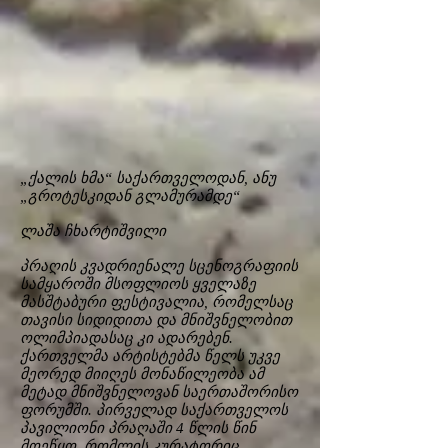
„ქალის ხმა“ საქართველოდან, ანუ
„გროტესკიდან გლამურამდე“
ლაშა ჩხარტიშვილი
პრაღის კვადრიენალე სცენოგრაფიის
სამყაროში მსოფლიოს ყველაზე
მასშტაბური ფესტივალია, რომელსაც
თავისი სიდიდითა და მნიშვნელობით
ოლიმპიადასაც კი ადარებენ.
ქართველმა არტისტებმა წელს უკვე
მეორედ მიიღეს მონაწილეობა ამ
მეტად მნიშვნელოვან საერთაშორისო
ფორუმში. პირველად საქართველოს
პავილიონი პრაღაში 4 წლის წინ
მოეწყო, რომლის კურატორიც