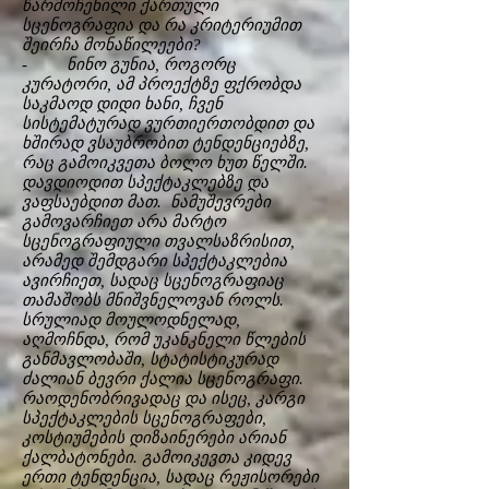
წარმოჩენილი ქართული
სცენოგრაფია და რა კრიტერიუმით
შეირჩა მონაწილეები?
- ნინო გუნია, როგორც
კურატორი, ამ პროექტზე ფქრობდა
საკმაოდ დიდი ხანი, ჩვენ
სისტემატურად ვურთიერთობდით და
ხშირად ვსაუბრობით ტენდენციებზე,
რაც გამოიკვეთა ბოლო ხუთ წელში.
დავდიოდით სპექტაკლებზე და
ვაფსაებდით მათ. ნამუშევრები
გამოვარჩიეთ არა მარტო
სცენოგრაფიული თვალსაზრისით,
არამედ შემდგარი სპექტაკლებია
ავირჩიეთ, სადაც სცენოგრაფიაც
თამაშობს მნიშვნელოვან როლს.
სრულიად მოულოდნელად,
აღმოჩნდა, რომ უკანკნელი წლების
განმავლობაში, სტატისტიკურად
ძალიან ბევრი ქალია სცენოგრაფი.
რაოდენობრივადაც და ისეც, კარგი
სპექტაკლების სცენოგრაფები,
კოსტიუმების დიზაინერები არიან
ქალბატონები. გამოიკევთა კიდევ
ერთი ტენდენცია, სადაც რეჟისორები