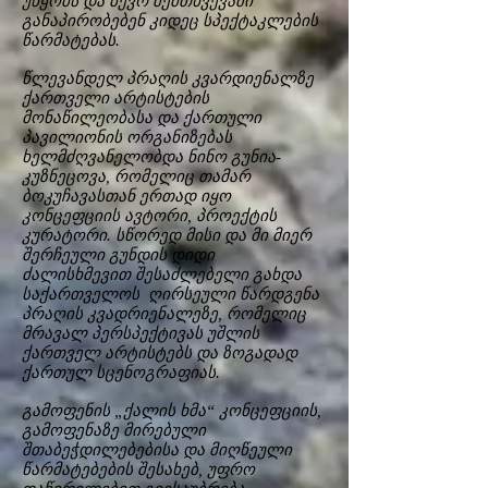
უწყობს და ბევრ შემთხვევაში
განაპირობებენ კიდეც სპექტაკლების
წარმატებას.
წლევანდელ პრაღის კვარდიენალზე
ქართველი არტისტების
მონაწილეობასა და ქართული
პავილიონის ორგანიზებას
ხელმძღვანელობდა ნინო გუნია-
კუზნეცოვა, რომელიც თამარ
ბოკუჩავასთან ერთად იყო
კონცეფციის ავტორი, პროექტის
კურატორი. სწორედ მისი და მი მიერ
შერჩეული გუნდის დიდი
ძალისხმევით შესაძლებელი გახდა
საქართველოს ღირსეული წარდგენა
პრაღის კვადრიენალეზე, რომელიც
მრავალ პერსპექტივას უშლის
ქართველ არტისტებს და ზოგადად
ქართულ სცენოგრაფიას.
გამოფენის „ქალის ხმა“ კონცეფციის,
გამოფენაზე მირებული
შთაბეჭდილებებისა და მიღწეული
წარმატებების შესახებ, უფრო