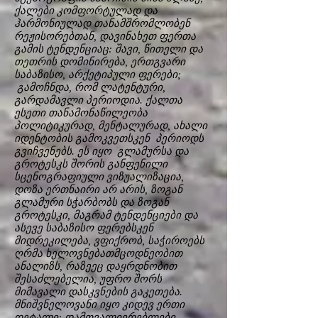
ქალები კომფორტულად და
ჰარმონიულად თანამშრომლობენ
რეჟისორებთან, დავინახეთ ფერთა
გამის ტენდენციაც: შავი, წითელი და
თეთრის დომინირება, ერთგვარი
საბაზისო, არქეტიპული ფერები;
გამოჩნდა, რომ ლატენტური,
გარდამავლი პერიოდია. ქალთა
ესეთი თანამონაწილეობა
პოლიტიკურად, მენტალურად, ახალი
იდენტობის გამოკვეთსკენ პერიოდს
გვიჩვენებს. ეს იყო გლამურსა და
გროტესკს შორის განფენილი
სცენოგრაფიული ვიზუალიზაცია,
დოზა ერთნაირი არ არის, ზოგან
გლამური სჭარბობს და ზოგან
გროტესკი, მაგრამ ტენდენციები და
ასევე საბაზისო ფერებსკენ
მიდრეკილება, ვფიქრობ, საჭიროებს
ღრმა ხელოვნებათმცოდნეობით
ანალიზს, რაზეეც დაყრდნობით
შესაძლებელია, უფრო შორს
მიმავალი დასკვნების გაკეთება.
მნიშვნელოვანი იყო კიდევ ერთი
დეტალი: დამთვალიერებლები