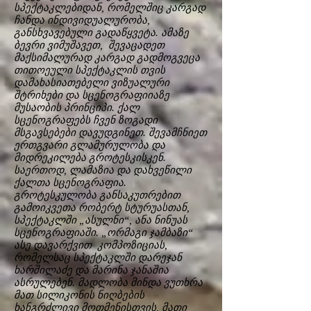
სპექტაკლებიდან, რომელშიც კარგად
ჩანდა ინდივიდუალურობა,
განსხვავებული გადაწყვეტა. ამაზე
ბევრი ვიმუშავეთ, შევაცადეთ
მაქსიმალურად კარგად გადმოგვეცა
თითოეული სპექტაკლის თვის
დამახასიათებელი ვიზუალური
შტრიხები და სცენოგრაფიიაზე
მუსაობის პრინციპი. ქალ
სცენოგრაფებს ჩვენ ზოგადი
მსგავსებები დავუდგინეთ. შევამჩნიეთ
ერთგვარი გლამურულობა და
მიდრეკილება გროტესკისკენ.
საერთოდ, ლამაზია და დახვეწილი
ქალთა სცენოგრაფია.
გროტესკულობა განსაკუთრებით
გამოიკვეთა რობერტ სტურუასთან,
სპექტაკლში „ასულნი“, ანა ნინუას
სცენოგრაფიაში. „ორმაგი ჯამბაზი“
ასე დავარქვით კომპოზიციას,
რომელსაც სპექტაკლში დარეჯან
ხარშილაძე და მარინა ჯანაშია
ასრულებენ. მადლობა მინდა ვუთხრა
მათ სილიკონის ნიღბების
ხანგრძლივი მოთმენისთვის, მათი