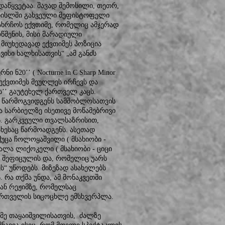
აწყვეტაა. შავად შემოსილი, თეთრ,
ს. ნისლში გახვეული მეფისტოფელი
ოახრჩოს ექვთიმე, რომელიც ამჯერად
წმენის, მისი მარადიული
მიუხედავად ექვთიმეს პოზიცია
ისი ხალხისათვის“ „ამ განძს
 ნ20’’ ( Nocturne in C Sharp Minor
ექვთიმეს მეუღლეს ირჩევს და
ს’’ გაუტეხელ ქართველ კაცს.
დ წარმოგვიდგენს სამშობლოსათვის
 სარბიელზე ისეთივე მოწამებრივი
. გარკვეული თვალსაზრისით,
ახესაც წარმოადგენს. ასეთად
უცა ჩოლოყაშვილი ( მსახიობი -
ქალა ლიქოკელი ( მსახიობი - ციცი
ი შეფიცულის და, რომელიც უარს
“ უწოდებს. მიზეზად ასახელებს
 რა თქმა უნდა, ამ მონაკვეთში
იან რეჟიმზე, რომელსაც
ქართველის სიცოცხლე ემსხვერპლა.
მე თაყაიშვილისათვის, ძალზე