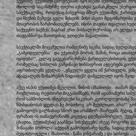
ექვთიმე. ექვთიმეს ცხოვრებაში იყო ისეთი შემთხვევები, რ
მხოლოდ საგანძურზე ფიქრი ავსებდა უკანასკნელი ენერგიი
სპექტაკლშიც, როდესაც ნახევრად მშიერ ექვთიმეს, ქართვ
და ჩხუბის შემდეგ გული მისდის. მისი ასეთი მდგომარეობა
მთავრობის წარმომადგენლებს, ისინი თავისი თვალით ხედა
საქვეყნო საქმეს, მაგრამ ერთ მისხალ ოქროსაც არ ელევა თ
თავგანწირვა მათთვისაც უდიდესი მაგალითია.
სპექტაკლში მოცემულია რამდენიმე სცენა, სადაც ხელდახელ
„გამყიდველებსა’’ და ექვთიმეს შორის. მაშინ, როცა ათასჯე
იყიდება!“, კვლავ გაუგებარი რჩება ქართველებისთვის, ექვ
რომელსაც სისხლის გამყინავი სიმძაფრით აჟღერებს გიორ
აფრთხილებს ყველას –„ვწყევლი ყველა იმ ქართველს, ვინც 
ანაცვალებს წინაპრების სიდიადეს! დაწყევლილ იყოს შვიდ 
აქვე ისმის ექვთიმეს მეუღლის, ნინოს (მსახიობი - თამარ მ
რომლითაც რეჟისორი მიგვანიშნებს, რომ ადამიანური სისუს
რომ სამშობლოს ინტერესები საკუთარ კეთილდღეობაზე მაღ
წმინდანობას ყველას ნუ მოსთხოვ. არ შეუძლიათ, არა!“. გო
გამოყოფს ცალსახად სწორ და არასწორ მხარეებს, მეტიც, შ
ფრაზით ის თანაუგრძნობს კიდევაც ცდუნებამორეულ, ქვეყნ
ცხადია, ექვთიმესაც გააჩნდა სისუსტეები, ისევე როგორც ყვ
შინაგანი ბრძოლა. აქედან გამომდინარე სცენა, სადაც ვხე
მეფისტოფელი ( მსახიობი - ზაზა ჯინჭარაძე ) და სთხოვს - 