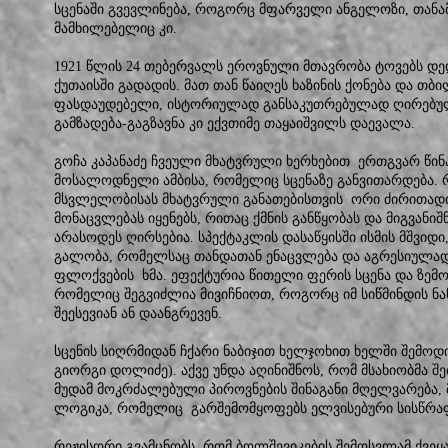
სცენაში გვევლინება, როგორც მფარველი ანგელოზი, თან
მამხილებელიც კი.
1921 წლის 24 თებერვალს ეროვნული მთავრობა ტოვებს დ
ქუთაისში გადადის. მათ თან წაიღეს ხაზინის ქონება და თბ
ფასდაუდებელი, ისტორიულად განსაკუთრებულად ღირებული
გამზადება-გაგზავნა კი ექვთიმე თაყაიშვილს დაევალა.
გოჩა კაპანაძე ჩვეული მხატვრული ხერხებით ერთგვარ წინ
მოსალოდნელი ამბისა, რომელიც სცენაზე განვითარდება. 
მსვლელობისას მხატვრული განათებისთვის ორი ძირითად
მონაცვლებას იყენებს, რითაც ქმნის განწყობას და მიგვანი
არასოდეს ღირსებია. სპექტაკლის დასაწყისში ისმის მშვიდ
გალობა, რომელსაც თანდათან ენაცვლება და აგრესიულად 
ფლოქვების ხმა. ეფექტურია წითელი ფერის სცენა და ზემ
რომელიც შეგვიძლია მივიჩნიოთ, როგორც იმ სიწმინდის ნ
შეესევიან ან დაანგრევენ.
სცენის სიღრმიდან ჩქარი ნაბიჯით ხელჯოხით ხელში შემოდის
გიორგი დოლიძე). აქვე უნდა აღინიშნოს, რომ მსახიობმა შე
მუდამ მოკრძალებული პიროვნების შინაგანი მღელვარება, მ
ლოგიკა, რომელიც გარშემომყოფებს ელვისებური სისწრა
რეჟისორი გვამცნობს, რომ ბოლშევიკების შემოსვლამ ქვეყა