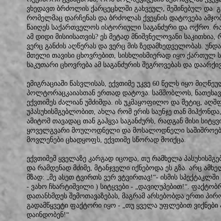
ვხედავთ ბრძოლის ქარცეცხლში გახვეულ, შეშინებულ და გ
რომელმაც დარჩენას და ბრძოლას ქვეყნის დატოვება ამჯობი
წაიღეს საქართველოს ისტორიული საგანძური და ოქრო. რა
ამ დიდი მისიისათვის? ეს მეტად მნიშვნელოვანი საკითხია
ვერც განძის აღწერას და ვერც მის ზედამხედველობას. უნდა
მთელი თავისი ცხოვრებით, სისხლისმიერად იყო ქართულ ს
საკუთარი ცხოვრება ამ საგანძურის შეგროვებას და დაარქივე
ემიგრაციაში წასვლისას, ექვთიმე უკვე 60 წელს იყო მიღწეუ
პოლტორაცკაიასთან ერთად დატოვა. სამშობლოს, ნათესავე
ექვთიმეს ძალიან უმძიმდა. ის უკმაყოფილო და მეტიც, აღ
უპასუხისმგებლობით, ახლა რომ ერის საუნჯე თან მიჰქონდა
ამიტომ თავადაც თან გაჰყვა საგანძურს, რადგან მისი სიტყვ
ყოველგვარი მოულოდნელი და მოსალოდნელი საშიშროები
მოვლენები ცხადყოფს, ექვთიმე სწორად მოიქცა.
ექვთიმემ ყველაზე კარგად იცოდა, თუ რამხელა პასუხისმგ
და რამდენად მძიმე, მტანჯველი იქნებოდა ეს გზა. არც ამ
მზად: „მე ასეთ ტვირთს ვერ ვტვირთავ!“- ისმის სპექტაკლში
- ვახო ჩხარტიშვილი ) სიტყვები - „დავიღუპებით!“. ფაქტობ
დათანხმდეს შემოთავაზებას, მაგრამ არსებობდა ერთი პი
გადამწყვეტი ფაქტორი იყო - „თუ ყველა უფლებით ვიქნები
დაინდობენ!“