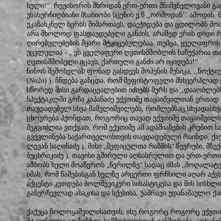
სული!“ რეჟისორის მხრიდან ერთ-ერთი მნიშვნელოვანი გად
უსახურნიღბიანი მსახიობი სცენის ე.წ ,,ორმოდან’’ ამოდი
უკანასკნელ ხერხს მიმართავს, დაეჭიდება და ცდილობს მ
არა მხოლოდ ფასდაუდებელი განძის, არამედ ერის დიდი რ
ღირებულებების მყარი მტკიცებულებაა. თუმცა, ყველაფრის 
უცვლელია - „ ეს ყველაფერი ღვთისმშობლის საჩუქარია თავ
ღვთისმშობელი იცავს, ქართული განძი არ იყიდება!“ .
ნინოს შემოსვლას ფონად გასდევს შოპენის მუსიკა, ,,ნოქტიურნი
(No2o) ). ჩნდება განცდა, რომ მეფისტოფელი მსხვერპლად 
სწორედ მისი გარდაცვალებით იძიებს შურს და ,,დააობლებ
სპექტაკლში გოჩა კაპანაძე ექვთიმე თაყაიშვილთან ერთა
თავდადებულ სხვა მამულიშვილებს, რომლებსაც სხვადასხვა
ცხოვრება ჰქონდათ, როგორიც თავად ექვთიმე თაყაიშვილს
შეგვიძლია ვთქვათ, რომ ექვთიმე ამ ადამიანების კრებით ს
გვევლინება საქართველოსთვის თავდადებული რაინდი, ქაქ
ლევან საღინაძე ), მისი „შეფიცულთა რაზმის“ წევრები, მზე
ბუცხრიკიძე ), თავისი გმირული აღსასრულით და ერთ-ერთ
ამბობს ხელი მოაწეროს „წერილზე“ სადაც ძმას „მოღალატეს
იმას, რომ წამებისგან ხელზე არცერთი ფრჩხილი აღარ აქვს.
აქცენტი კეთდება ბოლშევიკური სისასტიკესა და მის სისხლ
განურჩევლად ასაკისა და სქესისა, უამრავი უდანაშაულო 
ქაქუცა ჩოლოყაშვილისათვის, ისე როგორც როგორც ექვთი