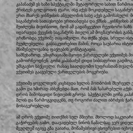
კაპანაძემ ეს ხაზი სპექტაკლში მეტაფორული სახით წარმო
ქრისტეს გოლგოთის ჯვარი, ისე აქვს მოკიდებული საგანძუ
ერთ მხარეს ყინწვისის ანგელოზის სახე აქვს გამოსახული. 
საგანძურის სათავსოები ერთიანდება და ქმნის ,,ყინწვისის 
შეიძლება მივიჩნიოთ, რომ ამ გადაწყვეტით რეჟისორი ხაზს
იფარავდა ქვეყნის საგანძურს მთელი ამ მოგზაურობის გან
გრძნობდა ექვთიმე თაყაიშვილი. რა თქმა უნდა, სრული ის
შეუძლებელია. განსაკუთრებით მაშინ, როცა საუბარია ისტ
მნიშვნელოვანია ფაქტების კონსტატაცია.
სამწუხაროდ, ემიგრაციაში მყოფი ქართველები ექვთიმეს 
გამოირჩეოდნენ. გოჩა კაპანაძემ დიდი სიმძაფრით გადმო
უმსგავსო საქციელი, რასაც სააღდგომო სუფრასთან თვალნ
ექვთიმეს გაავებული ქართველების მოგერიება.
ექვთიმე ყოველთვის კიცხავდა ხელის მოთბობის მსურველ
გამო და ხშირად ახსენებდა მათ, რომ მას ჩაბარებული აქვს 
დროს მიმოსაყიდი ნივთების გროვა. სპექტაკლში გოჩა კაპან
შლის და წარმოგვიდგენს, თუ როგორი ძალით იბრძვის ჭარ
მოსაგერიებლად.
ამ დროს ექვთიმე თითქმის სულ მშიერი, მხოლოდ საკუთარ
გაჭირვების გამო, დაავადებულ ნინოს წამალსაც ვერ ყიდუ
მეუღლემ იგივე გზა გაიარა, მოწამებრივი ცხოვრებით იცხ