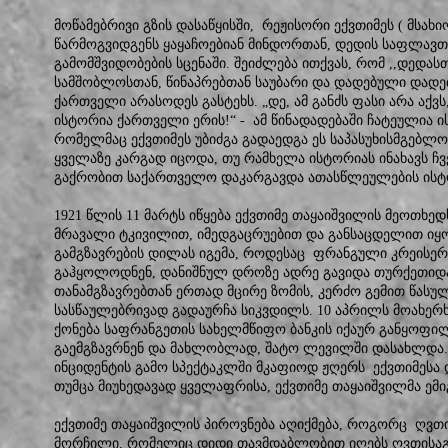
მოწამებრივი გზის დასაწყისში, რეჟისორი ექვთიმეს ( მსახ
წარმოგვიდგენს ყაყაჩოებიან მინდორთან, დედის საფლავთ
გამომშვიდობების სცენაში. შეიძლება ითქვას, რომ ,,დედას
სამშობლოსთან, წინაპრებთან საუბარი და დადებული დად
ქართველი არასოდეს გასტეხს. „დე, ამ განძს ფასი არა აქვს,
ისტორია ქართველი ერის!“ - ამ წინადადებაში ჩატეულია ი
რომელმაც ექვთიმეს უბიძგა გადაედგა ეს საპასუხისმგებლო 
ყველაზე კარგად იცოდა, თუ რამხელა ისტორიას ინახავს ჩვე
გაქრობით საქართველო დაკარგავდა ათასწლეულების ისტ
1921 წლის 11 მარტს იწყება ექვთიმე თაყაიშვილის მეოთხე
მრავალი ტკივილით, იმედგაცრუებით და განსაცდელით იყო 
გამგზავრების დილას იგემა, როდესაც ფრანგული კრეისერ
გაჰყოლოდნენ, დანიშნულ დროზე ადრე გავიდა თურქეთიდა
თანამგზავრებთან ერთად მცირე ზომის, კერძო გემით წასუ
სასწაულებრივად გადაურჩა სიკვდილს. 10 აპრილს მოახერ
ქონება საფრანგეთის სახელმწიფო ბანკის იქაურ განყოფილ
გაემგზავრნენ და მახლობლად, შატო ლევილში დასახლდა.
ინციდენტის გამო სპექტაკლში მკაფიოდ ჟღერს ექვთიმესა დ
თუმცა მიუხედავად ყველაფრისა, ექვთიმე თაყაიშვილმა ემი
ექვთიმე თაყაიშვილის პიროვნება აღიქმება, როგორც ღვთ
მორჩილი, რომელიც დიდი თავმდაბლობით იღებს ღვთისაგან