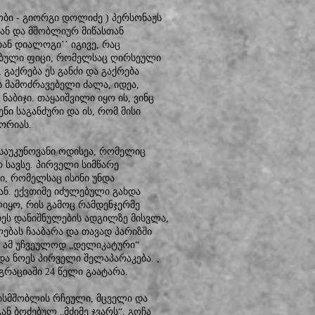
იობი - გიორგი დოლიძე ) პერსონაჟს
ან და მშობლიურ მიწასთან
თან დიალოგი’’ იგივე, რაც
ებული ფიცი, რომელსაც ღირსეული
 გაქრება ეს განძი და გაქრება
ს მამოძრავებელი ძალა, იდეა,
ნაბიჯი. თაყაიშვილი იყო ის, ვინც
ნი საგანძური და ის, რომ მისი
ორიას.
დსაუკუნოვანი ოდისეა, რომელიც
სავსე. პირველი სიმწარე
ი, რომელსაც ისინი უნდა
ნ. ექვთიმე იძულებული გახდა
ლიყო, რის გამოც რამდენჯერმე
ხეს დანიშნულების ადგილზე მისვლა,
ებას ჩააბარა და თავად პარიზში
 ამ უჩვეულოდ „დელიკატური“
ა ნოეს პირველი შელაპარაკება. ,
გრაციაში 24 წელი გაატარა.
ისმშობლის რჩეული, მცველი და
 ბოძებულ „მძიმე ჯვარს“. გოჩა