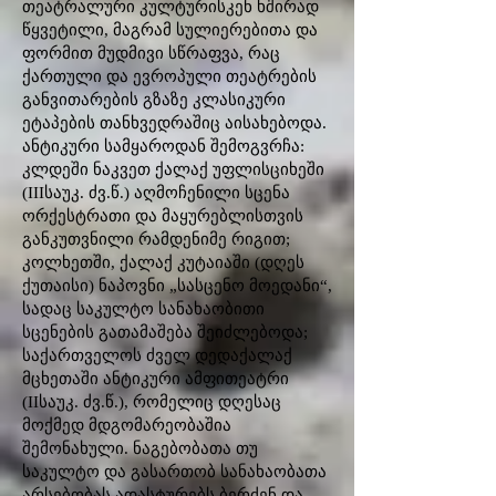
თეატრალური კულტურისკენ ხშირად
წყვეტილი, მაგრამ სულიერებითა და
ფორმით მუდმივი სწრაფვა, რაც
ქართული და ევროპული თეატრების
განვითარების გზაზე კლასიკური
ეტაპების თანხვედრაშიც აისახებოდა.
ანტიკური სამყაროდან შემოგვრჩა:
კლდეში ნაკვეთ ქალაქ უფლისციხეში
(IIIსაუკ. ძვ.წ.) აღმოჩენილი სცენა
ორქესტრათი და მაყურებლისთვის
განკუთვნილი რამდენიმე რიგით;
კოლხეთში, ქალაქ კუტაიაში (დღეს
ქუთაისი) ნაპოვნი „სასცენო მოედანი“,
სადაც საკულტო სანახაობითი
სცენების გათამაშება შეიძლებოდა;
საქართველოს ძველ დედაქალაქ
მცხეთაში ანტიკური ამფითეატრი
(IIსაუკ. ძვ.წ.), რომელიც დღესაც
მოქმედ მდგომარეობაშია
შემონახული. ნაგებობათა თუ
საკულტო და გასართობ სანახაობათა
არსებობას ადასტურებს ბერძენ და