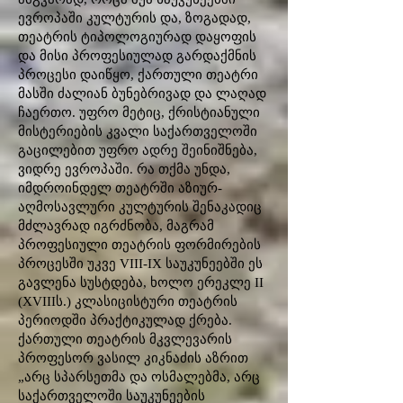
ევროპაში კულტურის და, ზოგადად,
თეატრის ტიპოლოგიურად დაყოფის
და მისი პროფესიულად გარდაქმნის
პროცესი დაიწყო, ქართული თეატრი
მასში ძალიან ბუნებრივად და ლაღად
ჩაერთო. უფრო მეტიც, ქრისტიანული
მისტერიების კვალი საქართველოში
გაცილებით უფრო ადრე შეინიშნება,
ვიდრე ევროპაში. რა თქმა უნდა,
იმდროინდელ თეატრში აზიურ-
აღმოსავლური კულტურის შენაკადიც
მძლავრად იგრძნობა, მაგრამ
პროფესიული თეატრის ფორმირების
პროცესში უკვე VIII-IX საუკუნეებში ეს
გავლენა სუსტდება, ხოლო ერეკლე II
(XVIIIს.) კლასიცისტური თეატრის
პერიოდში პრაქტიკულად ქრება.
ქართული თეატრის მკვლევარის
პროფესორ ვასილ კიკნაძის აზრით
„არც სპარსეთმა და ოსმალებმა, არც
საქართველოში საუკუნეების