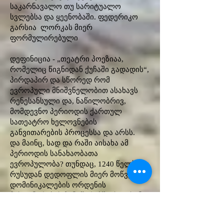
საკარნავალო თუ სარიტუალო
სვლებსა და ყეენობაში. ფედერიკო
გარსია ლორკას მიერ
ფორმულირებული
დეფინიცია - „თეატრი პოეზიაა,
რომელიც წიგნიდან ქუჩაში გადადის“,
პირდაპირ და სწორედ რომ
ევროპული მნიშვნელობით ასახავს
რენესანსული და, ნაწილობრივ,
მომდევნო პერიოდის ქართულ
სათეატრო ხელოვნების
განვითარების პროცესსა და არსს.
და მაინც, სად და რაში აისახა ამ
პერიოდის სანახაობათა
ევროპულობა? თუნდაც, 1240 წელს
რუსუდან დედოფლის მიერ მოწვეულ
დომინიკალების ორდენის
მისიონერების ჩანაწერებში; სულხან-
საბა ორბელიანის მიერ „ფრანგთა
მეფეთა თანა“ პირველ ევროპულ