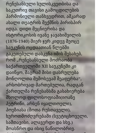
რენესანსული სულისკვეთბისა და
საკუთრივ თავისი გამოცდილების
ჰარმონიული თანხვედრით, აშკარად
ახალი თეატრის შექმნის პირისპირ
იდგა. დიდი მეცნიერისა და
ისტორიკოსის ივანე ჯავახიშვილის
(1876-1940)
მიერ ჯერ კიდევ მეოცე
საუკუნის ოცდაათიან წლებში
გაკეთებული დასკვნა იმის შესახებ,
რომ „რენესანსული მოძრაობა
საქართველოში XII საუკუნეში კი
დაიწყო, მაგრამ მისი დასრულება
მონღოლთა შემოსევამ შეაფერხა“,
არსობრივად მართებულია, რადგან
ქართულმა რენესანსმა გასახიერება
მხოლოდ ფილოსოფიაში(იოანე
პეტრიწი, არსენ იყალთოელი),
პოეზიასა (შოთა რუსთაველი),
ხუროთმოძღვრებაში (სვეტიცხოველი,
სამთავისი, ალავერდი და სხვ.)
მოასწრო და ისიც ნაწილობრივ.