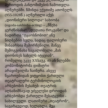
პერიოდის პანტომიმების ჩამოთვლა-
აღწერებში. წმინდა ექვთიმე ათონელს
(955-1028
წ.) აღწერილი აქვს
„დიონისური სიღოდა“ სახიობა
(sigoda-sakhioba-acting) – „წნეხა
ყურძნისასა“, „დედათა როკვანი“ და
ნადირთა “ტყაოსნობით“ ანუ
ნიღბებით სვლა, სადაც ფალოსური
შინაარსია შემორჩენილი. მანვე
შემოგვინახა საგალობელი „მას
დიონისეს სახელს იტყვიან“,
რომელიც უკვე XXსაუკ. 40-ან წლებში
კომპოზიტორმა დიმიტრი
არაყიშვილმა ჩაიწერა. ასევე
წყაროებიდან ვიტყობთ ქართული
თეატრალური ტერმინოლოგიის
არსებობის შესახებ: თეატრის
აღსანიშნავად უძველესი დროიდან
არსებობდა ქართული შესატყვისი -
სახილველი. ლათინური „თეატრონ“,
სავარაუდოდ, ხელახლა, შუა