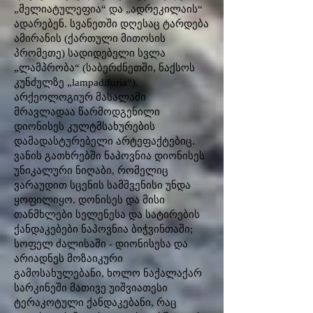
„მელიატულეფია“ და „ადრეკილაის“
ადარებენ. სვანეთში დღესაც ტარდება
ამირანის (ქართული მითოსის
პრომეთე) სადიდებელი სვლა
„ლამპრობა“ (საბერძნეთში, ნაქსოს
კუნძულზე „lampadiforia“).
არქეოლოგიურ მასალაში
მრავლადაა წარმოდგენილი
დიონისეს კულტმსახურების
დამადასტურებელი არტეფაქტებიც.
ვანის გათხრებში ნაპოვნია დიონისეს
უნიკალური ნიღაბი, რომელიც
ვარაუდით სცენის სამშვენისი უნდა
ყოფილიყო. დონისეს და მისი
თანმხლები სელენესა და სატირების
ქანდაკებები ნაპოვნია ბიჭვინთაში;
სოფელ ძალისაში - დიონისესა და
არიადნეს მოზაიკური
გამოსახულებანი, ხოლო ნაქალაქარ
სარკინეში მათივე უიშვიათესი
ტერაკოტული ქანდაკებანი, რაც