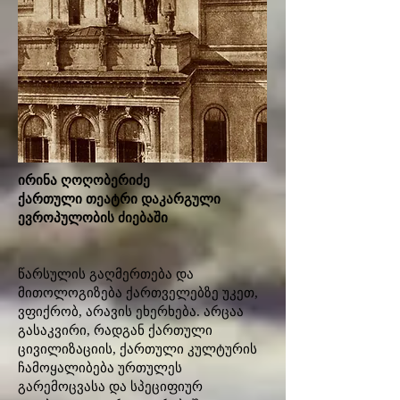
ირინა ღოღობერიძე
ქართული თეატრი დაკარგული
ევროპულობის ძიებაში
წარსულის გაღმერთება და
მითოლოგიზება ქართველებზე უკეთ,
ვფიქრობ, არავის ეხერხება. არცაა
გასაკვირი, რადგან ქართული
ცივილიზაციის, ქართული კულტურის
ჩამოყალიბება ურთულეს
გარემოცვასა და სპეციფიურ