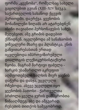
ფორმა „ყეენობა“, რომელსაც სახელი
გაცილებით გვიან (XIII–XIV საუკ.),
საქართველოს სახანოდ ქცევის
პერიოდში, დაერქვა. ყეენობის
მონაწილენი ნიღაბს არ ატარებდნენ;
ისინი თავიანთი პერსონაჟების სახეს
შეღებვით, ანუ გრიმის დადებით
ქმნიდნენ. იცვლებოდა ამ სანახაობის
ვიზუალური მხარე და პლასტიკა, ენის
განვითარებასთან ერთად
იცვლებოდა იმპროვიზირებული
დიალოგის ლექსიკურსინტაქსური
წყობა, მაგრამ მარტივი ფაბულა -
ხარკის უსამართლო აკრეფით
აღშფოთებული ხალხის მიერ ყაენის
დაჭერა და დასჯა, უცვლელი
რჩებოდა. ასევე უცვლელი იყო
ყეენობის პათოსი - ქართველთა
ბრძოლა ყველა ჯურის დამპყრობთა
წინააღმდეგ. ასე და ამგვარად,
რუსეთის თითქოს სამეგობროდ,