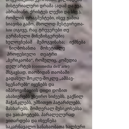
მისტერიალური დრამა (ადამ და ევა,
აბრამიანი, ქრისტეს ლექსი და სხვ.),
რომლის ფრაგმენტები, ისევ ჟამთა
სიავისა გამო, მხოლოდ მესტვირეთა-
lute (იგივე, რაც ტრუვერები თუ
გერმანელი მინეზინგერები)
ხელოვნებამ შემოგვინახა; იქმნება
ნიღბოსანთა მოხეტიალე
პროფესიული თეატრი
„ბერიკაობა“, რომელიც, კომედია
დელ’არტეს (commedia dell’arte)
მსგავსად, თაობიდან თაობაში
გადასულ მოკლე-მოკლე „ამბავ-
სცენარებს“ იყენებს და
იმპროვიზაციის დიდი დოზით
ასახიერებს უხეირო სიძეებს, გაქნილ
მაჭანკლებს, უმზითვო პატარძლებს,
მასხარებს, მომღერალ მუსიკოსებსა
და ვაი-პოეტებს. პარალელურად
ვითარდება და იხვეწება
საკარნავალო სანახაობათა ხალხური