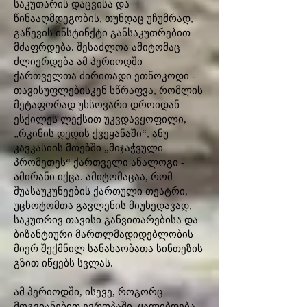
საკუთარის დაცვისა და
წინააღმდეგობის, თუნდაც უჩუმრად,
გაწევის ინსტინქტი განსაკუთრებით
მძაფრდება. შესაძლოა ამიტომაც
ძლიერდება ამ პერიოდში
ქართველთა ძირითადი ეთნოკოდი -
თავისუფლებისკენ სწრაფვა, რომლის
მეტაფორად უხსოვარი დროიდან
ესქილეს ლექსით უკვდავყოფილი,
„რკინის დედის ქვეყანაში“, ანუ
კავკასიის მთებში „მიჯაჭვული
პრომეთეს“ ქართველი ანალოგი -
ამირანი იქცა. ამიტომაცაა, რომ
შუასაუკუნეების ქართული თეატრი,
უცხოტომთა გავლენის მიუხედავად,
საკუთრივ თავისი განვითარებისა და
ბიზანტიური მართლმადიდებლობის
მიერ შექმნილ სანახაობათა სინთეზის
გზით იწყებს სვლას.
ამ პერიოდში, ისევე, როგორც
მოგვიანებით ევროპაში, ყალიბდება