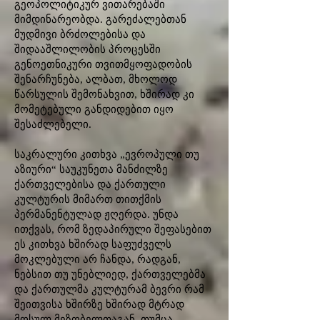
გეოპოლიტიკურ ვითარებაში
მიმდინარეობდა. გარეძალებთან
მუდმივი ბრძოლებისა და
შიდააშლილობის პროცესში
გენოეთნიკური თვითმყოფადობის
შენარჩუნება, ალბათ, მხოლოდ
წარსულის შემონახვით, ხშირად კი
მომეტებული განდიდებით იყო
შესაძლებელი.
საკრალური კითხვა „ევროპული თუ
აზიური“ საუკუნეთა მანძილზე
ქართველებისა და ქართული
კულტურის მიმართ თითქმის
პერმანენტულად ჟღერდა. უნდა
ითქვას, რომ ზედაპირული შეფასებით
ეს კითხვა ხშირად საფუძველს
მოკლებული არ ჩანდა, რადგან,
ნებსით თუ უნებლიედ, ქართველებმა
და ქართულმა კულტურამ ბევრი რამ
შეითვისა ხშირზე ხშირად მტრად
მოსულ მეზობელთაგან. თუმცა,