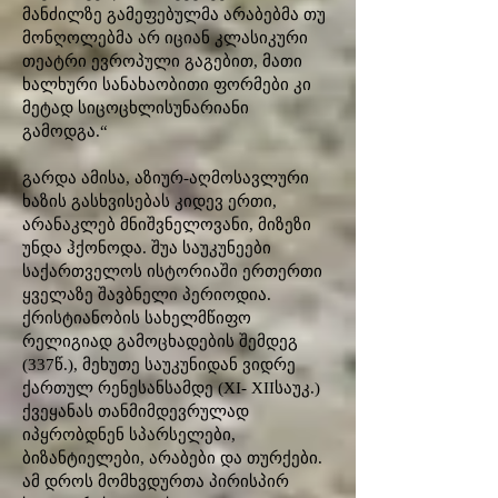
მანძილზე გამეფებულმა არაბებმა თუ
მონღოლებმა არ იციან კლასიკური
თეატრი ევროპული გაგებით, მათი
ხალხური სანახაობითი ფორმები კი
მეტად სიცოცხლისუნარიანი
გამოდგა.“
გარდა ამისა, აზიურ-აღმოსავლური
ხაზის გასხვისებას კიდევ ერთი,
არანაკლებ მნიშვნელოვანი, მიზეზი
უნდა ჰქონოდა. შუა საუკუნეები
საქართველოს ისტორიაში ერთერთი
ყველაზე შავბნელი პერიოდია.
ქრისტიანობის სახელმწიფო
რელიგიად გამოცხადების შემდეგ
(337წ.), მეხუთე საუკუნიდან ვიდრე
ქართულ რენესანსამდე (XI- XIIსაუკ.)
ქვეყანას თანმიმდევრულად
იპყრობდნენ სპარსელები,
ბიზანტიელები, არაბები და თურქები.
ამ დროს მომხვდურთა პირისპირ