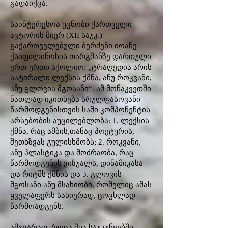
გადაიქცა.
საინტერესოა უცნობი ქართველი
ავტორის მიერ (XII საუკ.)
გაქართველებული ბერძენი იოანე
ქსიფილინოსის თარგმანზე დართული
ერთ-ერთი სქოლიო: „ტრაღედია არის
სატირალი ლექსის ქმნა, ანუ როკვანი,
ანუ გლოვის მგოსანი“. ამ მონაკვეთში
ნათლად იკითხება სრულფასოვანი
წარმოდგენისთვის სამი კომპონენტის
არსებობის აუცილებლობა: 1. ლექსის
ქმნა, რაც ამბის,თანაც პოეტურის,
შეთხზვას გულისხმობს; 2. როკვანი,
ანუ პლასტიკა და მოძრაობა, რაც
წარმოდგენის ვიზუალს, დინამიკასა
და რიტმს ქმნის და 3. გლოვის
მგოსანი ანუ მსახიობი, რომელიც ამას
ყველაფერს სახიერად, ცოცხლად
წარმოადგენს.
ამგვარად, როცა შუა საუკუნეებში