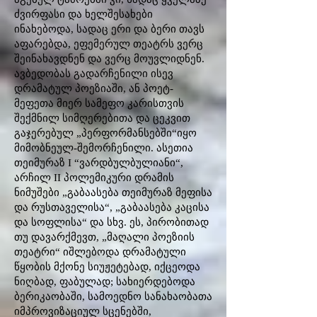
ძვირფასი და ხელშესახები
ინახებოდა, სადაც ერი და ბერი თავს
აფარებდა, ეფემერულ თეატრს ვერც
შეინახავდნენ და ვერც მოუვლიდნენ.
ავბედობას გადარჩენილი ისევ
დრამატულ პოეზიაში, ან პოეტ-
მეფეთა მიერ სამეფო კარისთვის
შექმნილ სიმღერებითა და ცეკვით
გაჯერებულ „პერფორმანსებში“იყო
მიმობნეულ-შემორჩენილი. ასეთია
თეიმურაზ I “ვარდბულბულიანი“,
არჩილ II პოლემიკური დრამის
ნიმუშები „გაბაასება თეიმურაზ მეფისა
და რუსთაველისა“, „გაბაასება კაცისა
და სოფლისა“ და სხვ. ეს, პირობითად
თუ დავარქმევთ, „მაღალი პოეზიის
თეატრი“ იშლებოდა დრამატული
წყობის მქონე სიუჟეტებად, იქცეოდა
ნიღბად, ფაბულად; სახიერდებოდა
ბერიკაობაში, სამოედნო სანახაობათა
იმპროვიზაციულ სცენებში,