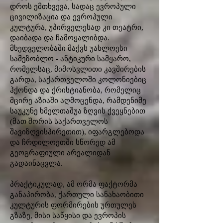
დროს ემთხვევა, სადაც ევროპული
ცივილიზაცია და ევროპული
კულტურა, უპირველესად კი თეატრი,
დაიბადა და ჩამოყალიბდა.
მხედველობაში მაქვს უახლოესი
სამეზობლო - ანტიკური სამყარო,
რომელსაც, მიმოსვლითი კავშირების
გარდა, საქართველოში კოლონიებიც
ჰქონდა და ქრისტიანობა, რომელიც
მცირე აზიაში აღმოცენდა, რამდენიმე
საუკუნე ხმელთაშუა ზღვის ქვეყნებით
(მათ შორის საქართველოს
შავიზღვისპირეთით), იფარგლებოდა
და ჩრდილოეთში სწორედ ამ
გეოგრაფიული არეალიდან
გადაინაცვლა.
პრაქტიკულად, ამ ორმა ფაქტორმა
განაპირობა, ქართული სანახაობითი
კულტურის ფორმირების ურთულეს
გზაზე, მისი საწყისი და ევროპის