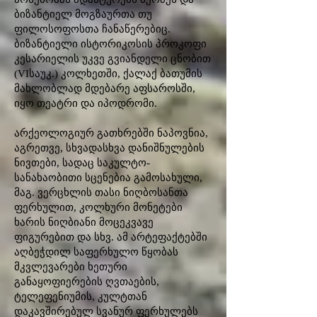
ბიზანტიელ მოგზაურთა თუ
ფილოსოფოსთა ჩანაწერებიც.
ბიზანტიელი ისტორიკოსის პროკოფი
კესარიელის უკვე გვიანდელი ცნობით
(VIსაუკ.) კოლხეთში, ქალაქ ბათუმის
მახლობლად მდებარე აფსაროსში,
იყო თეატრი და იპოდრომი.
არქეოლოგიურ გათხრებში ნაპოვნია,
აგრეთვე, სხვადასხვა დანიშნულების
ნივთები, სადაც საკულტო-
სანახაობითი სცენებია გამოსახული,
მაგ. ვერცხლის თასი ნიღბოსანთა
ფერხულით, კოლხური მონეტები
ხარის ნიღბიანი მოცეკვავე
ფიგურებით და სხვ. ამ არტეფაქტებში
აღბეჭდილ საფერხულო წყობას
მკვლევარები ხეთური
განაყოფიერების ღვთაების,
ტელეფენიუმის, კულტთან
დაკავშირებულ სვანურ ფერხულებს