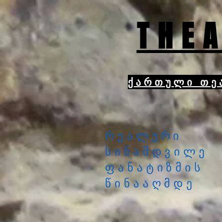
THEA
ქართული თე
რეალური
სინამდვილე
ფანატიზმის
წინააღმდე