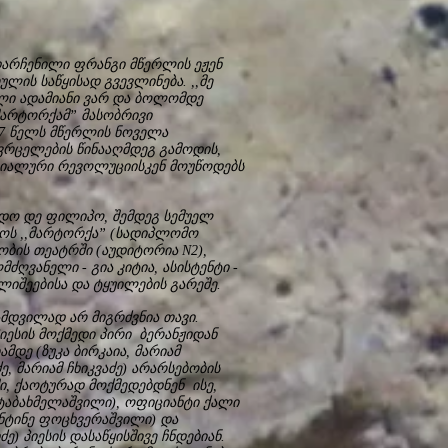
ააღმდეგ
არჩენილი ფრანგი მწერლის ეჟენ
ულის საწყისად გვევლინება. ,,მე
ელი ადამიანი ვარ და ბოლომდე
,მარტორქამ” მასობრივი
57 წელს მწერლის ნოველა
ავრცელების წინააღმდეგ გამოდის,
ციალური რევოლუციისკენ მოუწოდებს
რდო დე ფილიპო, შემდეგ სემუელ
სკოს ,,მარტორქა” (სადიპლომო
ობის თეატრში (აუდიტორია N2),
ძღვანელი - გია კიტია, ასისტენტი -
ლიშეებისა და ტყუილების გარეშე.
მდვილად არ მიგრძვნია თავი.
იესის მოქმედი პირი ბერანჟიდან
დე (ზუკა ბირკაია, მარიამ
, მარიამ ჩხიკვაძე) არარსებობის
ი, ქაოტურად მოქმედებდნენ ისე,
აბახმელაშვილი), ოფიციანტი ქალი
ტანტინე ფოცხვერაშვილი) და
) პიესის დასაწყისშივე ჩნდებიან.