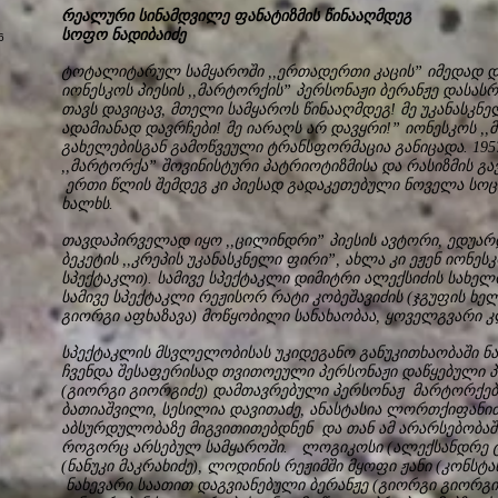
რეალური სინამდვილე ფანატიზმის წინ
სოფო ნადიბაიძე
ტოტალიტარულ სამყაროში ,,ერთადერთი კაცის” იმედად დ
იონესკოს პიესის ,,მარტორქის” პერსონაჟი ბერანჟე დასასრ
თავს დავიცავ, მთელი სამყაროს წინააღმდეგ! მე უკანასკნ
ადამიანად დავრჩები! მე იარაღს არ დავყრი!” იონესკოს ,
გახელებისგან გამოწვეული ტრანსფორმაცია განიცადა. 19
,,მარტორქა” შოვინისტური პატრიოტიზმისა და რასიზმის გ
ერთი წლის შემდეგ კი პიესად გადაკეთებული ნოველა სო
ხალხს.
თავდაპირველად იყო ,,ცილინდრი” პიესის ავტორი, ედუა
ბეკეტის ,,კრეპის უკანასკნელი ფირი”, ახლა კი ეჟენ იონე
სპექტაკლი). სამივე სპექტაკლი დიმიტრი ალექსიძის სახელ
სამივე სპექტაკლი რეჟისორ რატი კობეშავიძის (ჯგუფის ხელმ
გიორგი აფხაზავა) მოწყობილი სანახაობაა, ყოველგვარი კ
სპექტაკლის მსვლელობისას უკიდეგანო განუკითხაობაში ნა
ჩვენდა შესაფერისად თვითოეული პერსონაჟი დაწყებული პ
(გიორგი გიორგიძე) დამთავრებული პერსონაჟ მარტორქებამ
ბათიაშვილი, სესილია დავითაძე, ანასტასია ლორთქიფანიძე
აბსურდულობაზე მიგვითითებდნენ და თან ამ არარსებობაშ
როგორც არსებულ სამყაროში. ლოგიკოსი (ალექსანდრე ტ
(ნანუკი მაკრახიძე), ლოდინის რეჟიმში მყოფი ჟანი (კონს
ნახევარი საათით დაგვიანებული ბერანჟე (გიორგი გიორგიძე