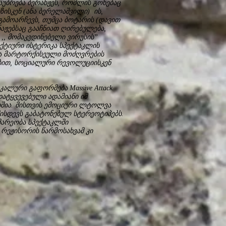
აუბრება ბერანჟეს, რომლის გონებაც
ისკენ (ანა ბერელაშვილი) ის,
 გამოარჩევს, თუმცა ბოტარის (დავით
აჟებსაც გააჩნიათ ღირებულება,
,, მომაკვდინებელი ვირუსის”
ქტიური ისტერიკა სპექტაკლის
და მარტორქისეული მოძღვრების
ბით, სოციალური რევოლუციისკენ
კალური გაფორმება Massive Attack
დატყვევებული ადამიანი იმ
შიშია. მისთვის ემოციური ლტოლვა
მისდევს გაბატონებულ სტერეოტიპებს.
მარეობა სპექტაკლში
ეჟისორის წარმოსახვამ კი