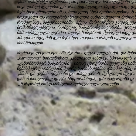
ჟანი არაპუნქტუალურობისგან გამოწვეულ პრობლემებზე ეს
სხვა ღირებულებებისკენ არის მიდრეკილი. მაგალითად, დეზ
ბერანჟეს ემოციური ბმაა, რომელიც სხვა პერსონაჟებისგან
ჩოგოვაძე) და დიუდარის (ნიკოლოზ ბარათაშვილი) პერსონ
რომელსაც ,,მატერიალიზმი” ჰქვია. მარტორქად გადაქცევა 
მომასწავლებელია, რომელიც სამყაროზე ბატონობს. კოლე
მამოძრავებელი ღერძია, თუმცა სამყაროს შემეცნებამდე 
ამოცნობამდე მისული ბერანჟე თავისი იარაღის ხელშეწყო
მიისწრაფვის.
მოძრავი დეკორაცია (მხატვარი - ლუკა ჭულუხაძე) და მუსი
,,karmacoma” სინთეზურად, კვალივით გასდევს სპექტაკლს. 
,,კანონზომიერ სამყაროში”, სადაც ცხოვრობს ყველაზე სა
ნებისმიერ ვითარებაში მეორე ხარისხოვანია და ამიტომაც 
ჟანის და დეზის ვნებიანი და ამავე დროს, შეშლილი მდგო
დასამახსოვრებლად ტრანსფორმირდა, დრამატურგისა და რ
,,მარტორქაში”დაამსხვრია ბურჟუაზიული კოდექსი.