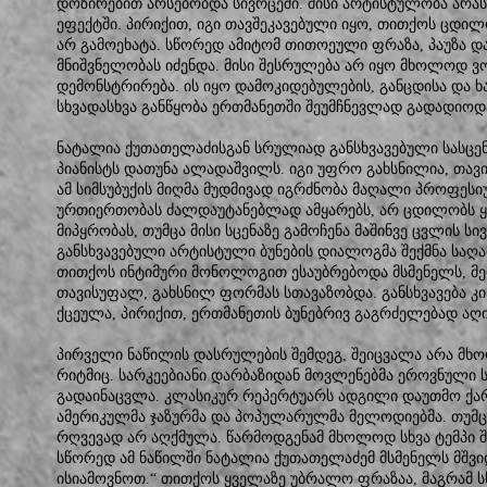
დოზირებით არსებობდა სივრცეში. მისი არტისტულობა არ
ეფექტში. პირიქით, იგი თავშეკავებული იყო, თითქოს ცდი
არ გამოეხატა. სწორედ ამიტომ თითოეული ფრაზა, პაუზა დ
მნიშვნელობას იძენდა. მისი შესრულება არ იყო მხოლოდ 
დემონსტრირება. ის იყო დამოკიდებულების, განცდისა და ხ
სხვადასხვა განწყობა ერთმანეთში შეუმჩნევლად გადადიოდ
ნატალია ქუთათელაძისგან სრულიად განსხვავებული სასცენ
პიანისტს დათუნა ალადაშვილს. იგი უფრო გახსნილია, თავი
ამ სიმსუბუქის მიღმა მუდმივად იგრძნობა მაღალი პროფეს
ურთიერთობას ძალდაუტანებლად ამყარებს, არ ცდილობს 
მიპყრობას, თუმცა მისი სცენაზე გამოჩენა მაშინვე ცვლის ს
განსხვავებული არტისტული ბუნების დიალოგმა შექმნა საღა
თითქოს ინტიმური მონოლოგით ესაუბრებოდა მსმენელს, მ
თავისუფალ, გახსნილ ფორმას სთავაზობდა. განსხვავება კ
ქცეულა, პირიქით, ერთმანეთის ბუნებრივ გაგრძელებად აღ
პირველი ნაწილის დასრულების შემდეგ, შეიცვალა არა მხ
რიტმიც. სარკეებიანი დარბაზიდან მოვლენებმა ეროვნული 
გადაინაცვლა. კლასიკურ რეპერტუარს ადგილი დაუთმო ქა
ამერიკულმა ჯაზურმა და პოპულარულმა მელოდიებმა. თუმ
რღვევად არ აღქმულა. წარმოდგენამ მხოლოდ სხვა ტემპი შ
სწორედ ამ ნაწილში ნატალია ქუთათელაძემ მსმენელს მშვ
ისიამოვნოთ.“ თითქოს ყველაზე უბრალო ფრაზაა, მაგრამ ს