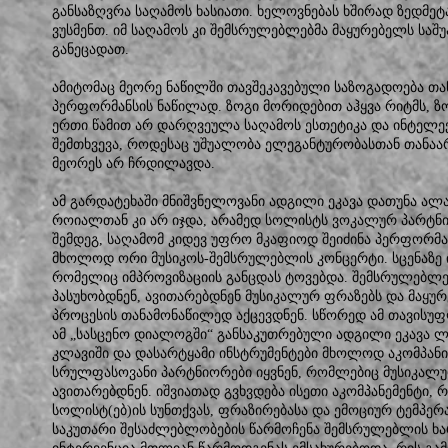
განსაზღვრა საღამოს ხასიათი. ხელოვნებას ხშირად ზედმ
ვუსმენთ. იმ საღამოს კი შემსრულებლებმა მაყურებელს საშ
განეცადათ.
ამიტომაც მეორე ნაწილში თავშეკავებული საზოგადოება თა
პერფორმანსის ნაწილად. ზოგი მორიდებით აჰყვა რიტმს, ზ
ერთი წამით არ დარღვეულა საღამოს ესთეტიკა და ინტელექ
შემთხვევა, როდესაც უშუალობა ელეგანტურობასთან თანაა
მეორეს არ ჩრდილავდა.
ამ გარდატეხაში მნიშვნელოვანი ადგილი ეკავა დათუნა ა
როიალთან კი არ იჯდა, არამედ სოლისტს ვოკალურ პარტნიო
შემდეგ, საღამომ კიდევ უფრო მკაფიოდ შეიძინა პერფორმა
მხოლოდ ორი მუსიკოს-შემსრულებლის კონცერტი. სცენაზე
რომელიც იმპროვიზაციის განცდას ტოვებდა. შემსრულებლებ
პასუხობდნენ, ავითარებდნენ მუსიკალურ ფრაზებს და მაყურ
პროცესის თანამონაწილედ აქცევდნენ. სწორედ ამ თავისუფ
ამ „სასცენო დიალოგში“ განსაკუთრებული ადგილი ეკავა ლ
კლავიში და დასარტყამი ინსტრუმენტები მხოლოდ აკომპანიმ
სრულფასოვანი პარტნიორები იყვნენ, რომლებიც მუსიკალ
ავითარებდნენ. იშვიათად გვხვდება ისეთი აკომპანემენტი,
სოლისტ(ებ)ის სუნთქვას, ფრაზირებასა და ემოციურ ტემპე
საკუთარი შესაძლებლობების წარმოჩენა შემსრულებლის ხა