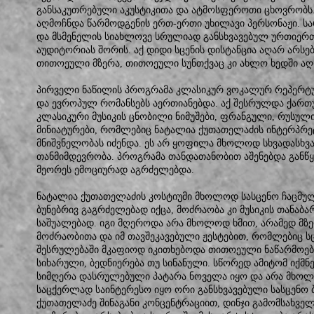
განსაკუთრებული აკუსტიკითა და ატმოსფეროთი ცხოვრობს.
აღმოჩნდა წარმოდგენის ერთ-ერთი უხილავი პერსონაჟი. სარ
და მსმენელის სიახლოვე სრულიად განსხვავებულ ურთიერთ
აუდიტორიას შორის. აქ დიდი სცენის დისტანცია აღარ არსე
თითოეული მზერა, თითოეული სუნთქვაც კი ახლო ხედში აღ
პირველი ნაწილის პროგრამა კლასიკურ ვოკალურ რეპერტუ
და ევროპულ რომანსებს აერთიანებდა. აქ შესრულდა ქარ
კლასიკური მუსიკის ცნობილი ნიმუშები, ფრანგული, რუსუ
მინიატურები, რომლებიც ნატალია ქუთათელაძის ინტერპრე
მნიშვნელობას იძენდა. ეს არ ყოფილა მხოლოდ სხვადასხვა ე
თანმიმდევრობა. პროგრამა თანდათანობით აშენებდა განწყ
მეორეს ემოციურად აგრძელებდა.
ნატალია ქუთათელაძის კოსტიუმი მხოლოდ სასცენო ჩაცმულო
ბუნებრივ გაგრძელებად იქცა, მოძრაობა კი მუსიკის თანა
საშუალებად. იგი მღეროდა არა მხოლოდ ხმით, არამედ მზერ
მოძრაობითა და იმ თავშეკავებული ჟესტებით, რომლებიც სც
შესრულებაში მკაფიოდ იკითხებოდა თითოეული ნაწარმოების
სიხარული, ბედნიერება თუ სინანული. სწორედ ამიტომ იქმ
სიმღერა დასრულებული პატარა ნოველა იყო და არა მხო
საცქერლად საინტერესო იყო ორი განსხვავებული სასცენო ბ
ქუთათელაძე შინაგანი კონცენტრაციით, დინჯი გამომსახველ