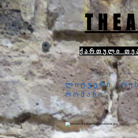
THEA
ქართული თე
ლიტვური „რუ
რომანი“