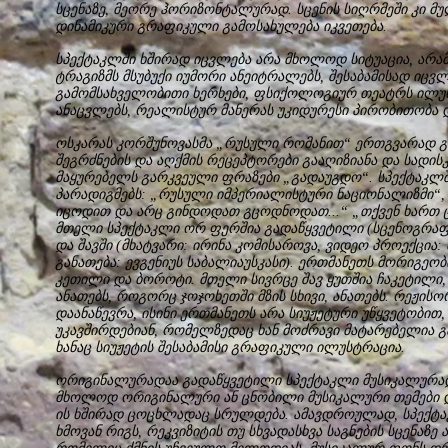
სცენაზე, მეორე ჰორიზონტალურად. სცენის სიღრმეში კი 
დინამიკური გრაფიკული გამოსახულება იკვეთება.
სპექტაკლში ხშირად იცვლება არა მხოლოდ სიტუაცია, არამ
ტრაგიზმს მსუბუქი იუმორი ანეიტრალებს, შესაბამისად იცვლ
გამომსახველობითი ხერხები, ფსიქოლოგიურ თეატრს ილუ
ანაცვლებს, რეალისტურ მანერას უკიდურესი პირობითობა დ
ოსკარას კორშუნოვასმა „რუსული რომანით“ ერთგვარად გა
შეგრძნების და აღქმის რეცეპტორები გააღიზიანა და სად
მაყურებელს გარკვეული ფრაზები „გადაუგდო“. სპექტაკლშ
პარადიგმებს: „რუსული იმპერიალისტური ნაციონალიზმი“,
იცოდით და არც გინდოდათ გცოდნოდათ...“ „თქვენ ხართ ც
მთელი სპექტაკლი ორ ფერშია გადაწყვეტილი (სცენოგრაფია
და შავში (მხატვარი: ირინა კომისაროვა, ვიდეო პროექცია: 
განათება: ევგენიუს საბალიაუსკასი). ერთმანეთს მორიგეო
კეთილი და ბოროტი. მთელი სივრცე შავ ყუთშია ჩაკეტილი
ანათებს, როგორც ჯოჯოხეთში მზის სხივი, ანათებს. რეჟის
დაანაწევრა, ისინი ერთმანეთს არა სიუჟეტური უწყვეტობი
უკავშირდებიან, რომელზედაც ხან მოძრავი მატარებელია გ
ხანაც სიუჟეტის შესაბამისი გრაფიკული ილუსტრაცია.
ორიგინალურადაა გადაწყვეტილი სპექტაკლი მუსიკალურად (
მხოლოდ ორიგინალური ან ცნობილი მუსიკალური თემები დ
ის ხშირად ცოცხლადაც სრულდება. ამავდროულად, სპექტაკ
ხმოვან რიგს, რეკვიზიტის თუ სხვადასხვა საგნების სცენაზე 