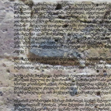
მსოფლიოში ცნობილი, გამოჩენილი ლიტველი რეჟისორის 
ნამუშევარს უკვე წლებია დიდი ინტერესით ხვდება თეატრი
მსოფლიოს მრავალ ქვეყანაში. ბუნებრივია, ინტერესით 
საზოგადოება მის ნამუშევარს პეტერბურგშიც, მით უმეტეს,
ვილნიუსის რუსულ დრამატულ თეატრში დადგა. მარიუს ივაშ
რომანი“ პირველად დაიდგა ლიტვაში, რომელიც ლევ ტო
ოჯახის პერიპეტიებს და გენიალური მწერლის ცხოვრების უკ
დრამატურგი აგებს მონუმენტურ, რთულ და ჩახლართულ კო
დრამატული ტვირთავს სიუჟეტს. ამ კარკასზე კორშუნოვას
აქვს, აშენებს თავის რეჟისურას. შესაბამისად, სპექტაკლი
პარალელური მოქმედებებით, რაც ცოტა არ იყოს შოუს მი
კიდეც.
დრამატურგი და რეჟისორი ლევ ტოლსტოის ოჯახის მაგალით
ადამიანთა ცხოვრების გზას, ხშირად პერსონაჟები გმირებ
ღმერთადაც კი, რომელსაც ისე დავშორდით, რომ მისი იდენ
სპექტაკლში მოქმედება მუდმივად რეალურისა და ირეალურ
მწერლის მეუღლის და მისი რომანის მთავარი გმირი ანა კ
ხშირად ერთმანეთს კვეთს, რომელიც შედეგადაც იქმნება 
დრამატურგიული ქსოვილი. სწორედ ამ ლაბირინთში ხანგრ
საათს გრძელდება, ორ მოქმედებად) გვამოგზაურებს რეჟი
ოსკარას კორშუნოვასი ხშირად მიმართავს სცენურ მეტაფორ
სცენოგრაფიაში იკითხება. ერთი შეხედვით მარტივი და ს
მრავალფუნქციური ხდება. სცენაზე ორი ლიანდაგია, ერთ