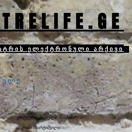
TRELIFE.GE
ატრის ელექტრონული არქივი
სული
ლიტვური „რუსული რომანი“
@ ლაშა ჩხარტიშვილი