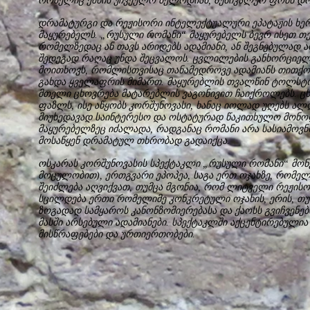
რომელიც ქმნის უჩვეულო მელოდიას, მუსიკალურ ფონს დრ
დრამატურგი და რეჟისორი ინტელექტუალური ეპატაჟის ხერხ
მაყურებელს. „რუსული რომანი“ მაყურებელს ბევრ ისეთ თე
რომელზედაც ან თავს არიდებს ადამიანი, ან შეგნებულად 
შედეგად რაღაც უნდა შეცვალოს. ცვლილების განხორციელე
მოითხოვს, რომლისთვისაც თანამედროვე ადამიანს თითქო
გახდა ყველაფრის მიმართ. მაყურებლის თვალწინ ტოლსტო
მთელი ცხოვრება მატარებლის ვაგონივით ჩაიქროლებს. ცხ
ფაზლს, ისე აწყობს კორშუნოვასი, ხანაც იოლად უღებს ა
მიუხედავად საინტერესო და ოსტატურად წაკითხულო მონო
მაყურებელზეც იძალადა, რადგანაც რომანი არა სასიამოვნ
მოსაწყენ დრამატულ თხრობად გადაიქცა.
ოსკარას კორშუნოვასის სპექტაკლი „რუსული რომანი“ მონუ
მოცულობით), ერთგვარი ეპოპეა, საგა ერთ ოჯახზე, რომ
შეიძლება აღვიქვათ, თუმცა მგონია, რომ ლიტველი რეჟის
სცილდება ერთი რომელიმე კონკრეტული ოჯახის, ერის, თუ
ზოგადად სამყაროს კანონზომიერებასა და ქაოსს გვიჩვენებ
მასში არსებული ადამიანები. სპექტაკლში აქცენტირებულია
მისწრაფებები და ურთიერთობები.