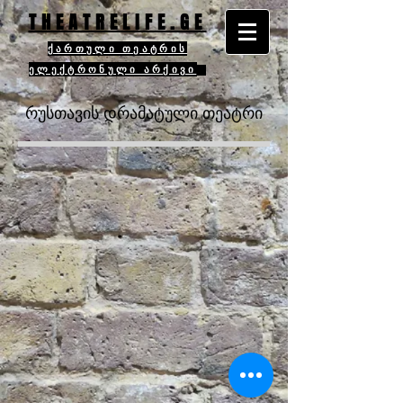
THEATRELIFE.GE
ქართული თეატრის
ელექტრონული არქივი
რუსთავის დრამატული თეატრი