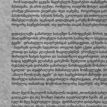
, რომ სადადგმო ჯგუფმა მაყურებელს შედარებით თანამედრ
შესთავაზა. ეს არის ტექსტი, რომელიც თეატრში მოსულ ადა
არამედ ემპათიით ესაუბრება ისეთ თემებზე, როგორიცაა გარ
პასუხისმგებლობა ბუნების წინაშე, ეკოლოგია და თითოეული 
მნიშვნელოვნება. სცენიდან დიდაქტიკის გარეშე მოწოდებულ
როგორც ბავშვებისთვის, ისე უფროსი ასაკის მაყურებლისთვი
დედაქალაქში გამართულ საბავშვო წარმოდგენებს შორის 
ახალგაზრდობის ეროვნული სასახლის საახალწლო სპექტაკ
ტყეში“. დრამატული თეატრებისგან განსხვავებით, აქ ზეიმი 
- პატარებს ფოიეში ხვდებოდა თოვლის ბებო (ქეთი კანტიძე) 
ერთად და სანტა კლაუსთან მიაცილებდნენ. ეროვნული სას
მორთული ნაძვის ხეებით და საახალწლო დეკორაციით, ათვი
სადაც სტუმრებს ულამაზეს გარემოში შეეძლოთ გასეირნება
რესპუბლიკის დარბაზში გამართულ წარმოდგენაში მონაწილე
სკოლის“ და თეატრალური მიმართულების მოსწავლეები, პრ
„ახალი წლის ღამე ტყეში“ ეს იყო ბავშვებისთვის მარტივი და
მხიარული სანახაობა, დატვირთული ინტერაქციით, არაჩვეუ
რომელიც თანაბრად მოეწონათ როგორც პატარებს, ისე ზრ
ახალ წელს ნიკოლოზ საბაშვილმა თავისი „თოჯინების სახლ
გადააკეთა და ასე მოაწყო პატარა თეატრალური ზეიმი. ამ კ
სულ 40-მდე მაყურებელი ეტევა, ფორმალური დისტანცია სცე
პრაქტიკულად ქრება. სპექტაკლის დაწყებამდე რეჟისორი დ