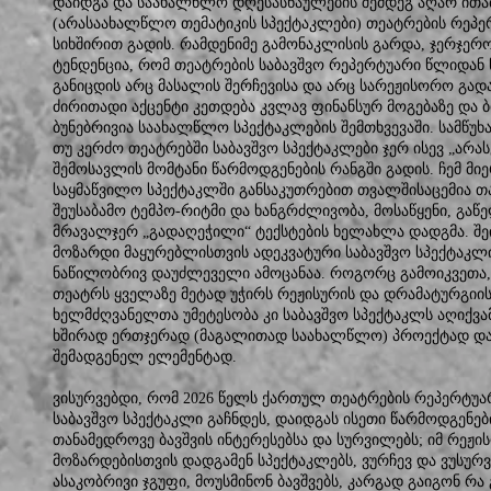
დაიდგა და საახალწლო დღესასწაულების შემდეგ აღარ ითამა
(არასაახალწლო თემატიკის სპექტაკლები) თეატრების რეპე
სიხშირით გადის. რამდენიმე გამონაკლისის გარდა, ჯერჯერ
ტენდენცია, რომ თეატრების საბავშვო რეპერტუარი წლიდან
განიცდის არც მასალის შერჩევისა და არც სარეჟისორო გად
ძირითადი აქცენტი კეთდება კვლავ ფინანსურ მოგებაზე და ბ
ბუნებრივია საახალწლო სპექტაკლების შემთხვევაში. სამწ
თუ კერძო თეატრებში საბავშვო სპექტაკლები ჯერ ისევ „არ
შემოსავლის მომტანი წარმოდგენების რანგში გადის. ჩემ მიე
საყმაწვილო სპექტაკლში განსაკუთრებით თვალშისაცემია 
შეუსაბამო ტემპო-რიტმი და ხანგრძლივობა, მოსაწყენი, გა
მრავალჯერ „გადაღეჭილი“ ტექსტების ხელახლა დადგმა. შე
მოზარდი მაყურებლისთვის ადეკვატური საბავშვო სპექტაკლი
ნაწილობრივ დაუძლეველი ამოცანაა. როგორც გამოიკვეთა,
თეატრს ყველაზე მეტად უჭირს რეჟისურის და დრამატურგიის
ხელმძღვანელთა უმეტესობა კი საბავშვო სპექტაკლს აღიქვ
ხშირად ერთჯერად (მაგალითად საახალწლო) პროექტად და
შემადგენელ ელემენტად.
ვისურვებდი, რომ 2026 წელს ქართულ თეატრების რეპერტუარ
საბავშვო სპექტაკლი გაჩნდეს, დაიდგას ისეთი წარმოდგენებ
თანამედროვე ბავშვის ინტერესებსა და სურვილებს; იმ რეჟის
მოზარდებისთვის დადგამენ სპექტაკლებს, ვურჩევ და ვუსურ
ასაკობრივი ჯგუფი, მოუსმინონ ბავშვებს, კარგად გაიგონ რა