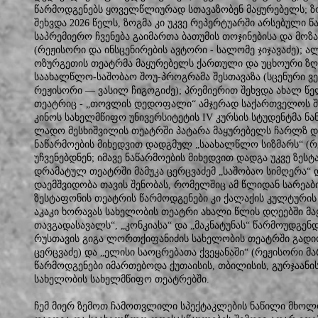
წარმოდგენებს ყოველწლიურად სთავაზობენ მაყურებელს; 
შეხვდა 2026 წელს, ზოგმა კი უკვე რეპერტუარში არსებული წ
საპრემიერო ჩვენება გაიმართა ბათუმის თოჯინებისა და მო
(რეჟისორი და ინსცენირების ავტორი - სალომე ჯიჯავაძე); ა
ოზურგეთის თეატრმა მაყურებელს ქართული და უცხოური ზღ
საახალწლო-საშობაო შოუ-პროგრამა შესთავაზა (სცენური ვ
რეჟისორი — ვასილ ჩიგოგიძე); პრემიერით შეხვდა ახალ წ
თეატრიც - „თოვლის დედოფალი“ ამჯერად საქართველოს შ
კინოს სახელმწიფო უნივერსიტეტის IV კურსის სტუდენტმა ნან
ლადო მესხიშვილის თეატრში პატარა მაყურებელს ჩარლზ დ
ნაწარმოების მიხედვით დადგმულ „საახალწლო სიზმარს“ (რ
უჩვენებდნენ; იმავე ნაწარმოების მიხედვით დადგა უკვე ზესტ
დრამატულ თეატრში მამუკა ცერცვაძემ „საშობაო სიმღერა“
დაემშვიდობა თავის შენობას, რომელშიც ამ წლიდან სარეაბ
ზესტაფონის თეატრის წარმოდგენები კი ქალაქის კულტურის
აკაკი ხორავას სახელობის თეატრი ახალი წლის დღეებში მ
თავგადასავალს“, „კონკიასა“ და „მაკნატუნას“ წარმოუდგენ
რუსთავის გიგა ლორთქიფანიძის სახელობის თეატრში გადიო
ცერცვაძე) და „ელისი საოცრებათა ქვეყანაში“ (რეჟისორი მ
წარმოდგენები იმართებოდა ქუთაისის, თბილისის, გურჯაანის
სახელობის სახელმწიფო თეატრებში.
ჩემ მიერ ზემოთ ჩამოთვლილი სპექტაკლების ნაწილი მხოლ