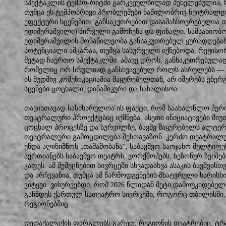
სპექტაკლის ტემპო-რიტმი გარკვეულწილად შენელებულია, ზ
თუმცა ეს ტემპობრივი პრობლემები ნაწილობრივ ნეიტრალდ
ეფექტური სცენებით: განსაკუთრებით დასამახსოვრებელი
ედიშერაშვილი) პირველი გამოჩენა და ფინალი. სამსახიობ
ედიშერაშვილის მონაწილეობა განსაკუთრებულ ყურადღებას
პოტენციალი აშკარაა, თუმცა სასურველი იქნებოდა, რეჟისო
მეტად ჩაერთო სპექტაკლში. ამავე დროს, განსაკუთრებულად
რომელიც ორ სრულიად განსხვავებულ როლს ასრულებს — მე
ის მუდმივ კომუნიკაციაშია მაყურებელთან, არ იშურებს ენერ
სცენები ცოცხალი, დინამიკური და სახალისოა.
თავისთავად სასიხარულოა ის ფაქტი, რომ საახალწლო პერ
თეატრალური პროექტებიც იქმნება. ასეთი ინიციატივები მი
ცოცხალ პროცესზე და სურვილზე, ბავშვ მაყურებელს ალტე
თეატრალური გამოცდილება შესთავაზონ. კერძო თეატრალუ
უნდა აღინიშნოს „თამაშობანა“, საბავშვო-საოჯახო მულტიფ
აერთიანებს საბავშვო თეატრს, ვორქშოპებს, სეზონურ ზეიმე
კაფეს. ამ შემეცნებით სივრცეში სხვადასხვა ასაკის ბავშვ
და არჩევანია, თუმცა ამ წარმოდგენების მხატვრული ხარისხი
ვიტყვი. ვისურვებდი, რომ 2026 წლიდან მეტი დამოუკიდებე
გაჩნდეს ქართულ სათეატრო სივრცეში, როგორც თბილისში,
რეგიონებშიც.
დედაქალაქის ფარგლებს გარეთ, რეგიონის თეატრებიც, ტ