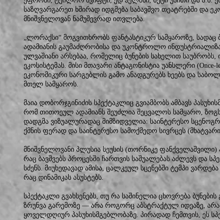
ეფრონი, ტეილორ სვიფტი, ედ ჰელმსი, ბეტი უაითი და ა.შ.
საზღვარგარეთ ხშირად იდგმება საბავშვო თეატრებში და ე
მნიშვნელოვან ნამუშევრად ითვლება.
„ლორაქსი“ მოგვითხრობს ფანტასტიკურ სამყაროზე, სადაც ბ
ადამიანის გაუმაძღრობისა და უკონტროლო ინდუსტრიალიზა
ულვაშიანი არსებაა, რომელიც ბუნების სახელით საუბრობს, ი
ეკოსისტემას. მისი მთავარი ანტაგონისტია უანსლერი (Once-l
ეკონომიკური სარგებლის გამო ანადგურებს ხეებს და საბო
მთელ სამყაროს.
მაია დობორჯგინიძის სპექტაკლიც გვიამბობს ამბავს პასუხის
რომ თითოეულ ადამიანს შეუძლია შეცვალოს სამყარო, ზოგს კ
დადგმა ვიზუალურადაც მიმზიდველია: საინტერესო სცენოგრ
ქმნის ფერად და საინტერესო სამოქმედო სივრცეს (მხატვარი
მნიშვნელოვანი პლუსია სეუსის (თორნიკე ფანქველაშვილი) 
რაც ბავშვებს პროცესში ჩართვის საშუალებას აძლევს და ს
სძენს. მიუხედავად ამისა, ცალკეულ სცენებში ტემპი ვარდებ
რაც დინამიკას ასუსტებს.
სპექტაკლი გვახსენებს, თუ რა საშინელია ცხოვრება ბუნები
ზრუნვა გარემოზე — არა როგორც აბსტრაქტულ იდეაზე, არ
ყოველდღიურ პასუხისმგებლობაზე. პირადად ჩემთვის, ეს სპ