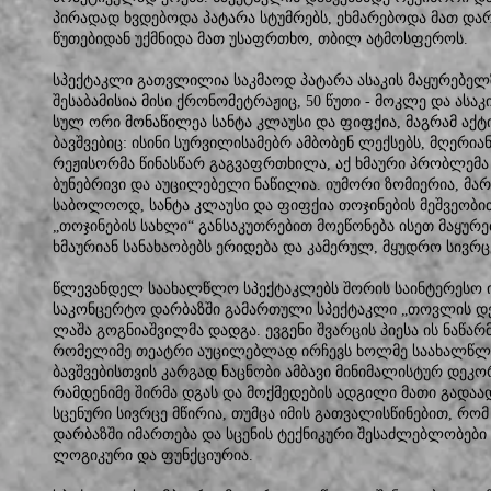
პირადად ხვდებოდა პატარა სტუმრებს, ეხმარებოდა მათ დარ
წუთებიდან უქმნიდა მათ უსაფრთხო, თბილ ატმოსფეროს.
სპექტაკლი გათვლილია საკმაოდ პატარა ასაკის მაყურებელ
შესაბამისია მისი ქრონომეტრაჟიც, 50 წუთი - მოკლე და ასაკ
სულ ორი მონაწილეა სანტა კლაუსი და ფიფქია, მაგრამ აქ
ბავშვებიც: ისინი სურვილისამებრ ამბობენ ლექსებს, მღერი
რეჟისორმა წინასწარ გაგვაფრთხილა, აქ ხმაური პრობლემა 
ბუნებრივი და აუცილებელი ნაწილია. იუმორი ზომიერია, მარ
საბოლოოდ, სანტა კლაუსი და ფიფქია თოჯინების მეშვეობით ბ
„თოჯინების სახლი“ განსაკუთრებით მოეწონება ისეთ მაყურე
ხმაურიან სანახაობებს ერიდება და კამერულ, მყუდრო სივრცე
წლევანდელ საახალწლო სპექტაკლებს შორის საინტერესო ი
საკონცერტო დარბაზში გამართული სპექტაკლი „თოვლის 
ლაშა გოგნიაშვილმა დადგა. ევგენი შვარცის პიესა ის ნაწ
რომელიმე თეატრი აუცილებლად ირჩევს ხოლმე საახალწლო
ბავშვებისთვის კარგად ნაცნობი ამბავი მინიმალისტურ დეკო
რამდენიმე შირმა დგას და მოქმედების ადგილი მათი გადაა
სცენური სივრცე მწირია, თუმცა იმის გათვალისწინებით, რ
დარბაზში იმართება და სცენის ტექნიკური შესაძლებლობები
ლოგიკური და ფუნქციურია.