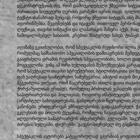
დეკონსტრუქციას ისე, რომ დამოუკიდებელი ქმედითი სიტუაც
ძირითადი სიუჟეტური ღერძის გარშემო იყრის თავს. ფილ
ტექსტი თანაბრად შეიცავს როგორც ქმედით სიტყვას, ისე 
აფორიზმებსა, შეგონებებს და იგავებს. თითოეულ პერსონა
ლექსიკა, თავისი სინტაქსი და ლაპარაკის მანერა აქვს, რაც
ჩამოყალიბებულ ხასიათს, კრებით მხატვრულ სახეს, ტიპაჟ
აფიშაზე ვკითხულობთ, რომ სპექტაკლის რეჟისორი ილია 
რომელმაც სამსახიობო სპეციალობის დამთავრების შემდეგ
გააგრძელა დრამის რეჟისორის სპეციალობით), ხოლო და
მოგვევლინა. ვინც ამ ორი ხელოვანის შემოქმედებას კარგა
რომ სპექტაკლი თავისი სტრუქტურით, სტილისტიკითა და ხ
თან უაღრესად საინტერესო ნამუშევარია, ამიტომ თავის მოკ
შეგვიძლია ვთქვათ, რომ მაყურებელმა იხილა დათა თავაძი
ქორქაშვილთან ერთად), რომელიც ბრძოლას უცხადებს ფა
საპატრიარქოსა და პოლიციას, როგორც ინსტიტუციებს, და
(არტისტულ საზოგადოებას), გამდიდრების წყურვილით აღვს
კანონებს, ერთფეროვან უმრავლესობას, გადაგვარებულ, ჭ
ეკლესიას და ბოლოს ქვეყანას, რომელიც ნაგავსაყრელად ი
ალეგორიული საპატრიარქოს ინტერიერში, კელიებში, საკ
პირების სულებში, ფიქრებში, გაუცნობიერებელ თუ გაცნობი
სპექტაკლის ავტორები კატეგორიულად გაურბიან ყოფითო