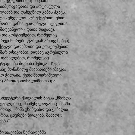
ბს ვგულისხმობ) იშვიათი
თვითმყოფადობა და არტისტული
ამაზ და დახვეწილ კაბას ჰგავს.)
ტის უჩვეულო სტრუქტურით, ენით,
ხრობის განსაკუთრებული სტილითა
მძღვანელი - დათა თავაძე),
 და კოსტიუმებით, რომელიც
 რეჟისორები ფარდას არ იყენებენ),
ქტული გარემოთი და კოსტიუმებით
ამარ ოხიკიანი), ოდნავ აგრესიული
რი თანხლებით, რომელსაც
უაციებს შორის (მუსიკა - ზუკა
საც მონაწილე მსახიობები (მაგდა
კო ჭილაია, ქეთა შათირიშვილი,
ვა) პროფესიონალიზმითა და
უჟეტური ქსოვილის პიესა „წმინდა
ტუალურიც, მნიშვნელოვანიც. მასში
თად, „მიწა უსინდისო და ყაჩაღია:
ის. ცხვრები ბღავიან, მამაო!“;
ებს“...
ბი თავიანთ წერილებში