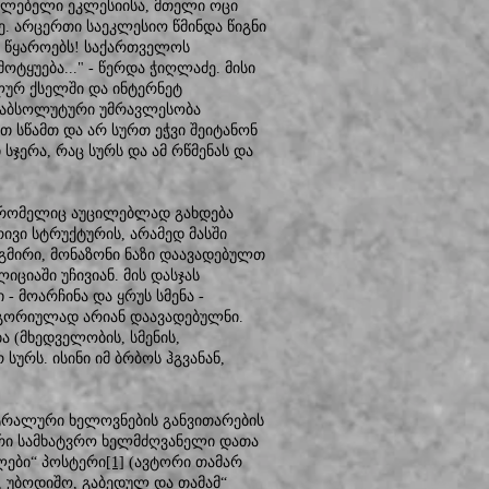
ავლებელი ეკლესიისა, მთელი ოცი
ე. არცერთი საეკლესიო წმინდა წიგნი
ო წყაროებს! საქართველოს
ოტყუება..." - წერდა ჭიღლაძე. მისი
ლურ ქსელში და ინტერნეტ
ის აბსოლუტური უმრავლესობა
თ სწამთ და არ სურთ ეჭვი შეიტანონ
სჯერა, რაც სურს და ამ რწმენას და
 (რომელიც აუცილებლად გახდება
ივი სტრუქტურის, არამედ მასში
გმირი, მონაზონი ნაზი დაავადებულთ
იციაში უჩივიან. მის დასჯას
- მოარჩინა და ყრუს სმენა -
ლეგორიულად არიან დაავადებულნი.
ა (მხედველობის, სმენის,
 სურს. ისინი იმ ბრბოს ჰგვანან,
ტრალური ხელოვნების განვითარების
ური სამხატვრო ხელმძღვანელი დათა
ილები“ პოსტერი
[1]
(ავტორი თამარ
, უბოდიშო, გაბედულ და თამამ“