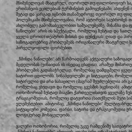
მნიშვნელოვან მხატვრულ, თეორიულ თუ ფილოსოფიურ საკ
ერთმანეთს ეცილებიან ტერმინების გამოყენებაში, ახდენენ 
მეტად და კარგად იცნობს თანამედროვე თეორიულ თუ ფი
პოლემიკაში მნიშვნელოვანია, რომ ავტორები საუბრობენ 
ახლობელ) გამომსახველობით საშუალებებზე, მიზანსა და ფუ
ნაწილები“ არის ის სპექტაკლი, რომელიც ზუსტად და ნათ
ყველა დროის) თეატრის მისიას და ფუნქციას: ღიად და პი
საზოგადოებრივ პრობლემებს ორიგინალური მხატვრული ხ
პირველყოფილი ფორმებით.
„წმინდა ნაწილები“ არ წარმოადგენს აქტუალური საზოგად
მცდელობას (ვინაიდან ის ისედაც ცხადია), არამედ მიმართ
პრობლემის გადასაჭრელად, რომელსაც დამდგმელი ჯგუფი
სატირით ცდილობს. სინამდვილეში კი სიტუაციები, რომელი
სატირელია და არა სასაცილო (მაგრამ შეუძლებელია არ გა
რომელსაც ვხედავთ და რომელიც გვესმის სცენიდან). ამიტ
ოთხოზორიამ ზუსტად მიაგნო ქართველისთვის ყველაზე ზუს
ტრაგიკომედიას, რომელიც დატვირთა (სათქმელის მეტი სი
ელემენტებით. ამიტომაც, „წმინდა ნაწილები“ მულტიჟანრუ
სიტუაციური კომედია, ფარსი, სატირა და ტრაგიკომედია ე
ლოგიკურად მონაცვლეობს.
ვალერი ოთხოზორია, რომელიც უკვე რამდენიმე სათეატრო 
„წმინდა ნაწილებში“ არღვევს კლასიკური დრამატურგიის პრი