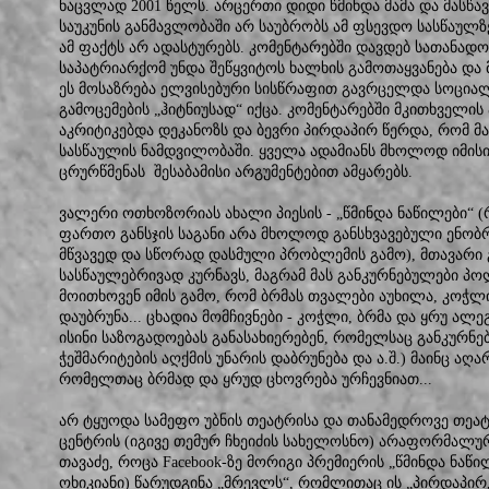
ნაცვლად 2001 წელს. არცერთი დიდი წმინდა მამა და მასწ
საუკუნის განმავლობაში არ საუბრობს ამ ფსევდო სასწაულზ
ამ ფაქტს არ ადასტურებს. კომენტარებში დავდებ სათანად
საპატრიარქომ უნდა შეწყვიტოს ხალხის გამოთაყვანება და მ
ეს მოსაზრება ელვისებური სისწრაფით გავრცელდა სოცია
გამოცემების „ჰიტნიუსად“ იქცა. კომენტარებში მკითხველ
აკრიტიკებდა დეკანოზს და ბევრი პირდაპირ წერდა, რომ მა
სასწაულის ნამდვილობაში. ყველა ადამიანს მხოლოდ იმისი 
ცრურწმენას შესაბამისი არგუმენტებით ამყარებს.
ვალერი ოთხოზორიას ახალი პიესის - „წმინდა ნაწილები“
ფართო განსჯის საგანი არა მხოლოდ განსხვავებული ენობრ
მწვავედ და სწორად დასმული პრობლემის გამო), მთავარი 
სასწაულებრივად კურნავს, მაგრამ მას განკურნებულები პოლ
მოითხოვენ იმის გამო, რომ ბრმას თვალები აუხილა, კოჭლი 
დაუბრუნა... ცხადია მომჩივნები - კოჭლი, ბრმა და ყრუ ა
ისინი საზოგადოებას განასახიერებენ, რომელსაც განკურნებ
ჭეშმარიტების აღქმის უნარის დაბრუნება და ა.შ.) მაინც აღარ
რომელთაც ბრმად და ყრუდ ცხოვრება ურჩევნიათ...
არ ტყუოდა სამეფო უბნის თეატრისა და თანამედროვე თეა
ცენტრის (იგივე თემურ ჩხეიძის სახელოსნო) არაფორმალ
თავაძე, როცა Facebook-ზე მორიგი პრემიერის „წმინდა ნაწ
ოხიკიანი) წარუდგინა „მრევლს“, რომლითაც ის „პირდაპირ