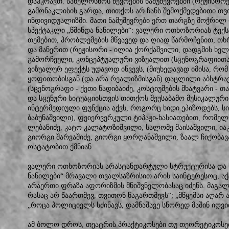
დაჰკრავთ. სახელოსნოს წევრების ნამუშევრებში (რეჟისორე
გამონაკლისის გარდა, თითქოს არ ჩანს შემოქმედებითი 
ინდივიდუალიზმი. მათი ნამუშევრები ერთ თარგზე მოჭრილ ლ
სპექტაკლი „წმინდა ნაწილები“: ვალერი ოთხოზორიას ტექს
თემებით, პრობლემების მწვავედ და ღიად წარმოჩენით, თ
და მანერით (რეჟისორი - ილია ქორქაშვილი, დადგმის ხელ
გამორჩეული, კონცეპტუალური ვიზუალით (სცენოგრაფიითა
ვიზუალურ ეფექტს უდავოდ იწვევს, (მიუხედავად იმისა, რომ
ყოფითობისგან (და არა რეალიზმისგან) დაცლილი აბსტრა
(სცენოგრაფი - ქეთი ნადიბაიძე, კოსტიუმების მხატვარი - თ
და სცენური სიტუაციისთვის თითქოს შეუსაბამო მუსიკალუ
ინტერმედიული ფუნქცია აქვს, როგორც ხიდი ეპიზოდებს, სიტ
ბაბუნაშვილი), ფეიერვერკული ტიპაჟი-ხასიათებით, რომელ
ლებანიძე, კატო კალატოზიშვილი, სალომე მაისაშვილი, ია
გიორგი შარვაშიძე, გიორგი ყორღანაშვილი, ზაალ ჩიქობა
ოსტატობით ქმნიან.
ვალერი ოთხოზორიას არასტანდარტული სტრუქტურისა და სი
ნაწილები“ მრავალი თვალსაზრისით არის საინტერესოც, აქ
არაერთი ფრაზა აფორიზმის მნიშვნელობასაც იძენს. მაგალი
რასაც არ წაართმევ, თვითონ წაგართმევს“; „მწყემსი აღარ არ
„როცა პოლიციელს სძინავს, დამნაშავე სწორედ მაშინ იღვიძ
ამ ბოლო დროს, თეატრის პრაქტიკოსები თუ თეორეტიკოსე