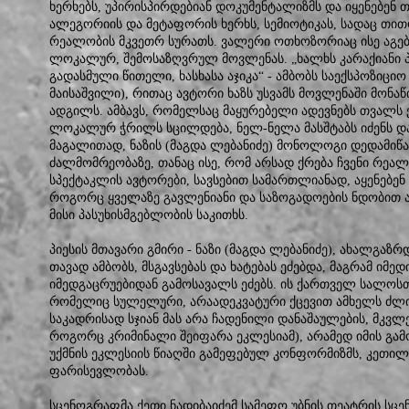
ხერხებს, უპირისპირდებიან დოკუმენტალიზმს და იყენებენ
ალეგორიის და მეტაფორის ხერხს, სემიოტიკას, სადაც თით
რეალობის მკვეთრ სურათს. ვალერი ოთხოზორიაც ისე აგებ
ლოკალურ, შემოსაზღვრულ მოვლენას. „ხალხს კარაქიანი პ
გადასმული წითელი, ხასხასა აჯიკა“ - ამბობს საექსპოზიცი
მაისაშვილი), რითაც ავტორი ხაზს უსვამს მოვლენაში მონ
ადგილს. ამბავს, რომელსაც მაყურებელი ადევნებს თვალს
ლოკალურ ჭრილს სცილდება, ნელ-ნელა მასშტაბს იძენს დ
მაგალითად, ნაზის (მაგდა ლებანიძე) მონოლოგი დედამიწ
ძალმომრეობაზე, თანაც ისე, რომ არსად ქრება ჩვენი რეა
სპექტაკლის ავტორები, სავსებით სამართლიანად, აყენებენ
როგორც ყველაზე გავლენიანი და საზოგადოების ნდობით 
მისი პასუხისმგებლობის საკითხს.
პიესის მთავარი გმირი - ნაზი (მაგდა ლებანიძე), ახალგა
თავად ამბობს, მსგავსებას და ხატებას ეძებდა, მაგრამ იმე
იმედგაცრუებიდან გამოსავალს ეძებს. ის ქართველ სალოსთ
რომელიც სულელური, არაადეკვატური ქცევით ამხელს ძლიე
საკადრისად სჯიან მას არა ჩადენილი დანაშაულების, მკვლ
როგორც კრიმინალი შეიფარა ეკლესიამ), არამედ იმის გამ
უქმნის ეკლესიის წიაღში გამეფებულ კონფორმიზმს, კეთი
ფარისევლობას.
სცენოგრაფმა ქეთი ნადიბაიძემ სამეფო უბნის თეატრის ს