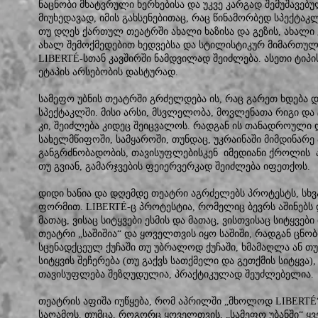
ნაცნობი მხატვრული ხერხებისა და უკვე კარგად შემუშავებ
მიუხედავად, იმის გახსენებითაც, რაც წინამორბედ სპექტაკ
თუ დღეს ქართულ თეატრში ახალი ხაზისა და გეზის, ახალი
ახალ შემოქმედებით ხედვებსა და სტილისტიკურ მიმართულე
LIBERTÉ-სთან კავშირში ნამდვილად შეიძლება. ასეთი ტიპ
ეტაპის არსებობის დასტურად.
სამეფო უბნის თეატრში გრძელდება ის, რაც გარეთ ხდება დ
სპექტაკლში. მისი არსი, მსვლელობა, მოვლენათა რიგი და 
კი, შეიძლება კიდეც შეიცვალოს. რადგან ის თანადროული დ
სახელმწიფოში, სამყაროში, თუნდაც, უკრაინაში მიმდინარე
განგრძნობადობის, თავისუფლებისკენ იმედიანი ქროლის პ
თუ გვიან, გამარჯვების ფეიერვერკად შეიძლება იფეთქოს.
დიდი ხანია და დღემდე თეატრი აგრძელებს პროტესტს, სხ
ფორმით. LIBERTÉ-ც პროტესტია, რომელიც ბევრს აშინებს და
მათაც, ვისაც სიტყვები ესმის და მათაც, ვისთვისაც სიტყვე
თეატრი „საშიშია“ და ყოველთვის იყო საშიში, რადგან ცნობ
სცენადქცეულ ქუჩაში თუ უბრალოდ ქუჩაში, ხმამაღლა ან 
სიტყვის შეჩერება (თუ გაქვს სათქმელი და გეთქმის სიტყვა),
თავისუფლება შეზღუდულია, პრაქტიკულად შეუძლებელია.
თეატრის აფიშა იუწყება, რომ აპრილში „მხოლოდ LIBERTÉ“
საღამოს. თუმცა, როგორც ყოველთვის, „სამეფო უბანში“ ყ