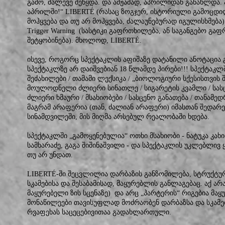
გამო, მალევე შეწყდა. და ამჟამად, აპრილიდან განახლდა.
აპრილში!“ LIBERTÉ (რასაც ზოგჯერ, ისტორიული გამოცდილებიდ
მოჰყვება და თუ არ მოჰყვება, ძალაუნებურად იგულისხმება
Trigger Warning (სასტიკი გაფრთხილება, ან საგანგებო გ
შეტყობინება). მხოლოდ, LIBERTÉ.
ისევე, როგორც სპექტაკლის აფიშაზე დატანილი ანოტაცია 
სპექტაკლზე არ დაიშვებიან 18 წლამდე პირები!!! სპექტაკ
შეძახილები / თამამი ლექსიკა / „ბიოლოგიური სქესისთვის 
მოულოდნელი ძლიერი სინათლე / სიგარეტის კვამლი / სა
ძლიერი ხმაური / მსახიობები / სასცენო განათება / თანამედ
მაგრამ არაფერია (თან, ძალიან არაფერი) იმასთან შედარე
სინამდვილეში, მის მიღმა არსებულ რეალობაში ხდება.
სპექტაკლში „გამოყენებულია“ ოთხი მსახიობი - ნატუკა კახ
სამხარაძე, გაგა შიშინაშვილი - და სპექტაკლის უკლებლივ 
თუ არ უნდათ.
LIBERTÉ-ში შეცვლილია დარბაზის განზომილება, სტრუქტურ
სკამებისა და შესაბამისად, მაყურებლის განლაგებაც. აქ ა
მაყურებელი ზის სცენაზე) და არც „პარტერის“ რიგებია მა
მონაწილეები თავისუფლად მოძრაობენ დარბაზსა და სკამე
რვაფეხას საცეცებივითაა გადახლართული.