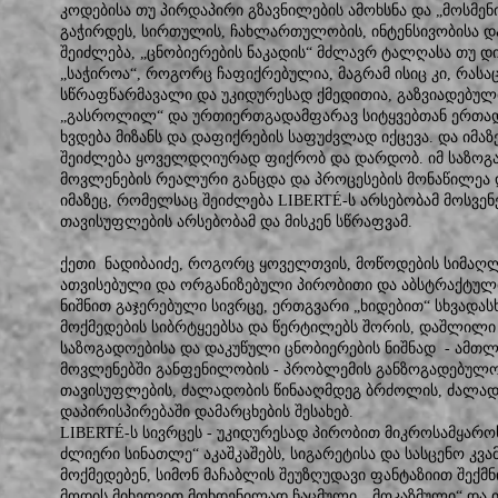
კოდებისა თუ პირდაპირი გზავნილების ამოხსნა და „მოსმენ
გაჭირდეს, სირთულის, ჩახლართულობის, ინტენსივობისა დ
შეიძლება, „ცნობიერების ნაკადის“ მძლავრ ტალღასა თუ დი
„საჭიროა“, როგორც ჩაფიქრებულია, მაგრამ ისიც კი, რასაც 
სწრაფწარმავალი და უკიდურესად ქმედითია, გაზვიადებულ
„გასროლილ“ და ურთიერთგადამფარავ სიტყვებთან ერთად
ხვდება მიზანს და დაფიქრების საფუძვლად იქცევა. და იმა
შეიძლება ყოველდღიურად ფიქრობ და დარდობ. იმ საზოგა
მოვლენების რეალური განცდა და პროცესების მონაწილეა
იმაზეც, რომელსაც შეიძლება LIBERTÉ-ს არსებობამ მოსვ
თავისუფლების არსებობამ და მისკენ სწრაფვამ.
ქეთი ნადიბაიძე, როგორც ყოველთვის, მოწოდების სიმაღლ
ათვისებული და ორგანიზებული პირობითი და აბსტრაქტული
ნიშნით გაჯერებული სივრცე, ერთგვარი „ხიდებით“ სხვად
მოქმედების სიბრტყეებსა და წერტილებს შორის, დაშლილი
საზოგადოებისა და დაკუწული ცნობიერების ნიშნად - ამთ
მოვლენებში განფენილობის - პრობლემის განზოგადებულობ
თავისუფლების, ძალადობის წინააღმდეგ ბრძოლის, ძალადო
დაპირისპირებაში დამარცხების შესახებ.
LIBERTÉ-ს სივრცეს - უკიდურესად პირობით მიკროსამყა
ძლიერი სინათლე“ აკაშკაშებს, სიგარეტისა და სასცენო კვ
მოქმედებენ, სიმონ მაჩაბლის შეუზღუდავი ფანტაზიით შექმ
მოდის მიხედვით მოხდენილად ჩაცმული, „მოკაზმული“ და 