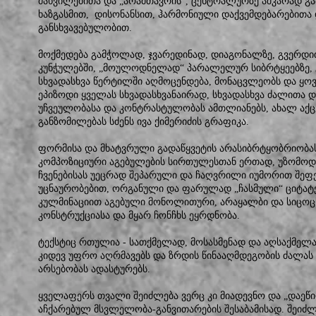
მახვილებითა და „არამთავრის“, ცენტრალურზე აშკარად 
ხაზგასმით, დისონანსით, ჰარმონიული დაქვემდებარებითა
განსხვავებულობით.
მოქმედება გამჭოლად, ჯვარედინად, დიაგონალზე, გვერდით
კუნჭულებში, „მოულოდნელად“ პარალელურ სიბრტყეებზე, გ
სხვადასხვა წერტილში აღმოცენდება, მონაცვლეობს და ყოვ
ეპიზოდი ყველას სხვადასხვანაირად, სხვადასხვა ძალითა დ
უჩვეულობასა და კონტრასტულობას ამთლიანებს, ახალ აქც
განზომილებას სძენს ივა ქიმერიძის გრაფიკა.
ფორმისა და მხატვრული გადაწყვეტის არასიბრტყობრიობას
კომპოზიციური აგებულების სირთულესთან ერთად, უზომოდ
ჩვენებისას უეცრად შეპარული და ჩაღვრილი იუმორით შეფ
უცნაურობებით, ორგანული და ფარულად „ჩასმული“ ციტა
კულმინაციით აგებული მონოლითური, არაყალბი და სიცოც
კონსტრუქციასა და მყარ ჩონჩხს ეყრდნობა.
ტექსტიც რთულია - სათქმელად, მოსასმენად და აღსაქმელა
კიდევ უფრო აღრმავებს და ზრდის წინააღმდეგობის ძალა
არსებობას ადასტურებს.
ყველაფერს თვალი შეიძლება ვერც კი მიადევნო და „დაეწი
აჩქარებულ მსვლელობა-განვითარების შესაბამისად. შეიძლ