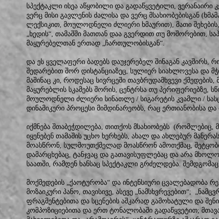
სპექტაკლი ისეა აწყობილი და გადაწყვეტილი, ვერანაირი 
ვერც მისი გავლენის ძალისა და ვერც მსახიობებისგან (ხმა
ლექსიკით, მოულოდნელი ძლიერი ხმაურით), მათი შეხების
„ხედის“, თამაშში მათთან დაა გვერდით თუ მოშორებით, ს
მაყურებელთან ერთად „ჩართულობისგან“.
და ეს ყველაფერი ბადებს დაუჯერებელ შინაგან კავშირს, 
შედარებით შორ დისტანციაზეც, სულიერ სიახლოვესა და მ
მაშინაც კი, როდესაც სივრცეში თავბრუდამხვევი ქმედების,
მაყურებლის სკამებს შორის, ცენტრსა თუ პერიფერიებზე, ს
მოულოდნელი ძლიერი სინათლე / სიგარეტის კვამლი / სასც
დინამიკური პროცესი მიმდინარეობს, რაც ერთიანობისა და 
იქმნება შთაბეჭდილება, თითქოს მსახიობებს (რომლებიც,
იყენებენ თამაშის უცხო ხერხებს, ახალ და ახლებურ მანერა
მოასწრონ, სულმოუთქმელად მოასწრონ ამოთქმაც, შეტყობი
დამარცხებაც, ტანჯვაც და გათავისუფლებაც და არა მხოლო
საათში, რამდენ ხანსაც სპექტაკლი გრძელდება. შემდგომაც
მოქმედების „ქაოტურობა“ და ინტენსიური ცვალებადობა რ
მოზაიკური პანო, თავისივე, ასევე „ნამსხვრევებით“; „ნამც
ფრაგმენტებითა და სცენების აშკარად გამოხატული და შე
კომპოზიციებითა და ერთ ტონალობაში გადაწყვეტით; მთავა