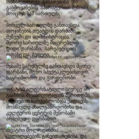
თანამედროვე განათებისა და
გახმოვანების აპარატურით
შენობა
მოიცავს სამ სართულს:
პირველ სართულზე განთავსდა
თოჯინების თეატრის დარბაზი,
მუზეუმი და ადმინისტრაცია.
მეორე სართულზე მაყურებლის
დიდი დარბაზი, სარეპეტიციო
ოთახი და ბუფეტი.
მესამე სართულზე განთავსდა მცირე
დარბაზი, მონო სპექტაკლებისთვის,
საგრიმიორო და გარდერობი.
თეატრს ალტერნატიული სივრცე არ
გააჩნია. რეაბილიტაციის პერიოდში
დროებით სარგებლობდა ქალაქის
მოსწავლე ახალგაზრდობისა და
კულტურის ცენტრის შენობაში
არსებული დარბაზით.
თეატრი მოლოდინშია
ცვლილებების, განვითარებისა და