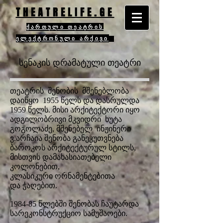
THEATRELIFE.GE
ქართული თეატრის
ელექტრონული არქივი
სენაკის დრამატული თეატრი
თეატრის შენობის მშენებლობა
დაიწყო 1955 წელს და დასრულდა
1959 წელს. მისი არქიტექტორი იყო
ადგილობრივი მკვიდრი ხუტა
გოგოლაძე, მშენებელ ინჟინერი
ვ.არჩაია
შენობა განეკუთვნება
ბაროკოს არქიტექტურულ სტილს,
მისთვის დამახასიათებელი
კოლონებით,
კლასიკური ორნამენტებითა
და ჭაღებით.
1984-85 წლებში შენობას ჩაუტარდა
სარეკონსტრუქციო სამუშაოები.