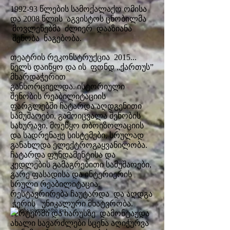
1992-93 წლების სამოქალაქო ომისა
და 2008 წლის აგვისტოს ცნობილმა
მოვლენებმა ძლიერ დააზიანა
შენობა ნაგებობა.
თეატრის რეკონსტრუქცია 2015...
წელს დაიწყო და ის ფონდ „ქართუს”
მხარდაჭერით
განხორციელდა. ისტორიული
შენობის რეაბილიტაციის
ფარგლებში ჩატარდა აღდგენითი
სამუშაოები, გამოიცვალა შენობის
სახურავი, მოეწყო თბოიზოლაციის
და სადრენაჟე სისტემები, სრულად
განახლდა ელექტროგაყვანილობა.
ჩატარდა ფუნდამენტისა და
კედლების გამაგრებითი სამუშაოები,
გარე ფასადისა და ინტერიერის
სრული რეაბილიტაცია.
რესტავრირება ჩაუტარდა და აღდგა
ჭერის უნიკალური მხატვრობა.
პარტერში და იარუსზე დამონტაჟდა
ახალი სავარძლები სცენა აღიჭურვა