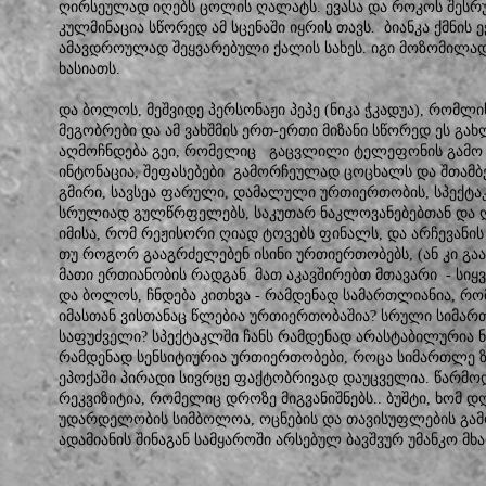
ღირსეულად იღებს ცოლის ღალატს. ევასა და როკოს შესრ
კულმინაცია სწორედ ამ სცენაში იყრის თავს. ბიანკა ქმნის 
ამავდროულად შეყვარებული ქალის სახეს. იგი მოზომილად
ხასიათს.
და ბოლოს, მეშვიდე პერსონაჟი პეპე (ნიკა ჭკადუა), რომლი
მეგობრები და ამ ვახშმის ერთ-ერთი მიზანი სწორედ ეს გახ
აღმოჩნდება გეი, რომელიც გაცვლილი ტელეფონის გამო 
ინტონაცია, შეფასებები გამორჩეულად ცოცხალს და შთამბ
გმირი, სავსეა ფარული, დამალული ურთიერთობის, სპექტ
სრულიად გულწრფელებს, საკუთარ ნაკლოვანებებთან და ღ
იმისა, რომ რეჟისორი ღიად ტოვებს ფინალს, და არჩევანი
თუ როგორ გააგრძელებენ ისინი ურთიერთობებს, (ან კი გაა
მათი ერთიანობის რადგან მათ აკავშირებთ მთავარი - სიყ
და ბოლოს, ჩნდება კითხვა - რამდენად სამართლიანია, რო
იმასთან ვისთანაც წლებია ურთიერთობაშია? სრული სიმარ
საფუძველი? სპექტაკლში ჩანს რამდენად არასტაბილურია 
რამდენად სენსიტიურია ურთიერთობები, როცა სიმართლე 
ეპოქაში პირადი სივრცე ფაქტობრივად დაუცველია. წარმო
რეკვიზიტია, რომელიც დროზე მიგვანიშნებს.. ბუშტი, ხომ 
უდარდელობის სიმბოლოა, ოცნების და თავისუფლების გამ
ადამიანის შინაგან სამყაროში არსებულ ბავშვურ უმანკო მხარ