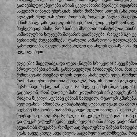
გათავისუფლებულები არიან ყველანაირი ზედმეტი თეატრა
საკუთარ შინაგან ენერგიას. ისინი მოზარდი სოფის (ანა თო
ალაგებს შვილთან ურთიერთობას, როკო კი ბალანსია დედ
ქმნის ახალგაზრდა გოგოს სახეს, რომელიც „ეძებს კონფლი
მიუხედავად იმისა, რომ სამივე მსახიობი თანატოლია, ისინ
სიმბოლურია სიუჟეტში მთვარის დაბნელება, რადგან იგი 
პერიოდზე მიგვანიშნებს. ფარული სიმართლის გამჟღავნებ
გამოღვიძება, ძველის დასასრული და ახლის დასაწყისი - 
ცვლილებები.
ელე (მია მიქელაძე), და ლეო (ნიკუშა ხრიკული) ასევე ზე
პროტოტიპები არიან, განსხვავებული პრობლემებით. მათ ქ
შემთხვევაში მიზეზად ლეოს დედას ასახელებს ელე, რომე
რომ მათი ურთიერთობა შეიცვალა, რაც ის მათთან გადავი
პერსონაჟი მექალთან კაცია, რომელიც პეპეს (ნიკა ჭკადუა
გაცვალონ, რომ ღალატი მისი ცოლისთვის არ გახდეს ცნო
როკოს წყვილი სცენაზე ქმნიან ნამდვილ, რეალურ გმირებს.
ხელოვანის“ ამბობდა კონსტანტინე სტანისლავსკი და ამით 
სცენაზე მსახიობის თამაშის განუყოფელი ნაწილია. ისინი უ
ზუსტად ისე, როგორც რეალურ, მოცემულ სიტუაციაში. რაც შე
და ლუკას (ალექსანდრე კვეზერელი) ისინი ახალ დაქორწინე
ეჭვიანობს ლუკასზე, რომელსაც რეალურად მიზეზი ნამდვი
ევას, ასევე კიდევ სხვა ქალის საყვარელი აღმოჩნდება. რ