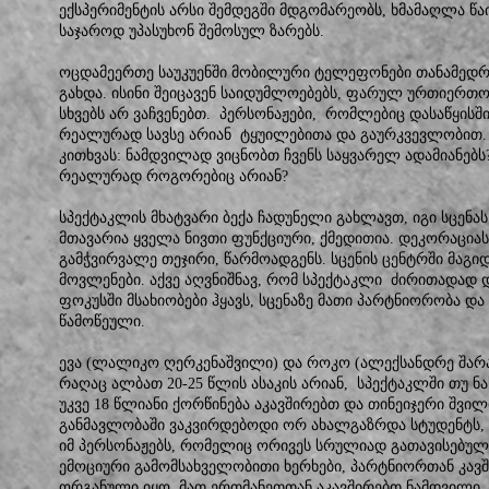
ექსპერიმენტის არსი შემდეგში მდგომარეობს, ხმამაღლა წა
საჯაროდ უპასუხონ შემოსულ ზარებს.
ოცდამეერთე საუკუენში მობილური ტელეფონები თანამედროვ
გახდა. ისინი შეიცავენ საიდუმლოებებს, ფარულ ურთიერთო
სხვებს არ ვაჩვენებთ. პერსონაჟები, რომლებიც დასაწყისშ
რეალურად სავსე არიან ტყუილებითა და გაურკვევლობით. ს
კითხვას: ნამდვილად ვიცნობთ ჩვენს საყვარელ ადამიანებს
რეალურად როგორებიც არიან?
სპექტაკლის მხატვარი ბექა ჩადუნელი გახლავთ, იგი სცენა
მთავარია ყველა ნივთი ფუნქციური, ქმედითია. დეკორაციას 
გამჭვირვალე თეჯირი, წარმოადგენს. სცენის ცენტრში მაგი
მოვლენები. აქვე აღვნიშნავ, რომ სპექტაკლი ძირითადად
ფოკუსში მსახიობები ჰყავს, სცენაზე მათი პარტნიორობა დ
წამოწეული.
ევა (ლალიკო ღერკენაშვილი) და როკო (ალექსანდრე შარაბ
რაღაც ალბათ 20-25 წლის ასაკის არიან, სპექტაკლში თუ ნ
უკვე 18 წლიანი ქორწინება აკავშირებთ და თინეიჯერი შვი
განმავლობაში ვაკვირდებოდი ორ ახალგაზრდა სტუდენტს,
იმ პერსონაჟებს, რომელიც ორივეს სრულიად გათავისებულ
ემოციური გამომსახველობითი ხერხები, პარტნიორთან კავ
ორგანული იყო. მათ ერთმანეთთან აკავშირებთ ნამდვილი,