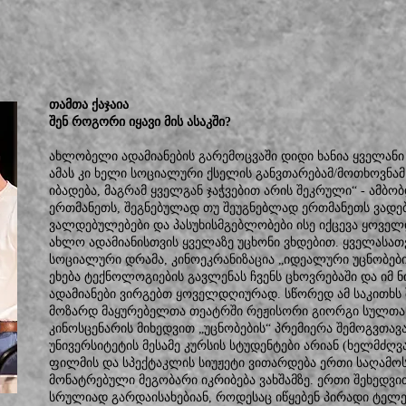
თამთა ქაჯაია
შენ როგორი იყავი მის ასაკში?
ახლობელი ადამიანების გარემოცვაში დიდი ხანია ყველანი 
ამას კი ხელი სოციალური ქსელის განვთარებამ/მოთხოვნამ
იბადება, მაგრამ ყველგან ჯაჭვებით არის შეკრული“ - ამბობდ
ერთმანეთს, შეგნებულად თუ შეუგნებლად ერთმანეთს ვადებ
ვალდებულებები და პასუხისმგებლობები ისე იქცევა ყოვე
ახლო ადამიანისთვის ყველაზე უცხონი ვხდებით. ყველასა
სოციალური დრამა, კინოეკრანიზაცია „იდეალური უცნობები
ეხება ტექნოლოგიების გავლენას ჩვენს ცხოვრებაში და იმ 
ადამიანები ვირგებთ ყოველდღიურად. სწორედ ამ საკითხს
მოზარდ მაყურებელთა თეატრში რეჟისორი გიორგი სულთან
კინოსცენარის მიხედვით „უცნობების“ პრემიერა შემოგვთავ
უნივერსიტეტის მესამე კურსის სტუდენტები არიან (ხელმძღ
ფილმის და სპექტაკლის სიუჟეტი ვითარდება ერთი საღამოს
მონატრებული მეგობარი იკრიბება ვახშამზე. ერთი შეხედვი
სრულიად გარდაისახებიან, როდესაც იწყებენ პირადი ტელე