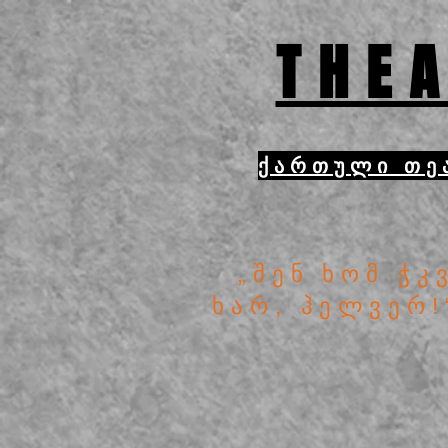
THEA
ქართული თე
„შენ ხომ ჭკ
ხარ, ჰელვერ!