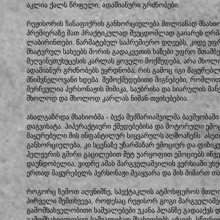
აკლია ქალს წრფელი, ადამიანური გრძნობები.
რეჟისორის ჩანაფიქრის განხორციელება მთლიანად მსახიო
პრემიერაზე მათ პრაქტიკულად შეუცდომლად გაიარეს ღრ
ლაბირინთები. წარმატებულ საპრემიერო დღეებს, კიდე უფ
მხატვრულ სახეებს შორის გადაკვეთის ხაზები უფრო შთამბე
მეღვინეთუხუცესის კარლას ყოველი მოქმედება, არა მხოლ
ადამიანურ გრძნობებს ეყრდნობა, რის გამოც იგი მაყურებ
მნიშვნელოვანი ხდება. შემოქმედებითი მიგნებები, რომლით
შერჩეულია პერსონაჟის მიმიკა, საუბრისა და სიარულის მან
მხოლოდ და მხოლოდ კარლას ნიშან-თვისებებია.
ახალგაზრდა მსახიობმა - ბექა მეძმარიაშვილმა ბავშვობაში
დაგვიხატა. ჰიპერაქტიური ქმედებებისა და მოტორული ემო
მაყურებელი მის ინფანტილურ სიყვარულს აღმოაჩენს. ასე
განხორციელება, კი სცენაზე უზარმაზარ ემოციურ და ფიზიკ
ჰელვერის გმირი გაცილებით მეტ უარყოფით ემოციებს იწვე
დაუნდობელია, ვიდრე ამას მარგველაშვილის ვერსიაში ვხე
ერთად მაყურებელს პერსონაჟი შეაყვარა და მის მიმართ თა
როგორც ზემოთ აღვნიშნე, სპექტაკლის ატმოსფეროს მთლიან
პირველი შემთხვევა, როდესაც რეჟისორ გოგი მარგველაშ
გამომსახველობითი საშუალებები უკანა პლანზე გადააქვს 
გამომსახველობით საშუალებად მსახიობებს აქცევს. სწორედ