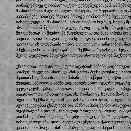
თანამედროვე ფორმალისტური ტენდენციებისგან. ამ შემთხვე
მსახიობებთან ძალიან ახლოს მიიყვანა. ეს რეჟისორისა და
სითამამეზე, არამედ მაღალ პროფესიონალიზმზე მეტყველ
გასათვლელია, მსახიობებს აღარ რჩებათ სივრცე, სადაც მ
მოახერხებენ. შესაბამისად უკლებლივ ყველა სცენა დეტალ
შეცდომითაც კი შეიძლება მაყურებელსა და მსახიობებს შორ
ასეთია. შოთა ბაგალიშვილის სცენოგრაფია მინიმალისტურ
ვილკვისტის რემარკაში უფრო მეტ დეტალს ვაწყდებით, მა
სპექტაკლისთვის ზუსტი გარემო შექმნა. კარლასა და ჰელვ
მცირე დეტალით მაყურებლისთვის ახლობელი და ნაცნობია
ცნობილია, რომ პოლიტიკური თეატრის მიზანი სოციალური 
არამედ შეცვლაა. სწორედ ამის გამოა პიესა დღესდღეობი
შესაბამისად მისი მთავარი მიზანი ვერ იქნება სულიერი კ
ძიებები. საბოლოო ჯამში სოციალურ-პოლიტიკური თეატრი 
ყველაფერს, გარდა საკუთარი თავისა. თამაზ ჭილაძე წერდა
თეატრალური ტრადიცია გვაქვს, რომელიც, სხვათა შორის, ი
თვითონ შექმნა ახალი, ან და განავითარო ტრადიციული თ
სულისკვეთებას ეხმაურება და ამაში სამარცხვინო არაფერი
თეატრალური დოგმა, რომელიც როდესმე უსათუოდ სასაცი
დაინახავს, რომ სხვისი ტანსაცმელი ჩაგიცვამს...''. დღესდღე
გამოწყობილ არა ერთ სპექტაკლს ვხედავთ ქართული თეატ
კი პირიქით მოიქცა, მან ინგმარ ვილკვისტის პიესა საკუთარ