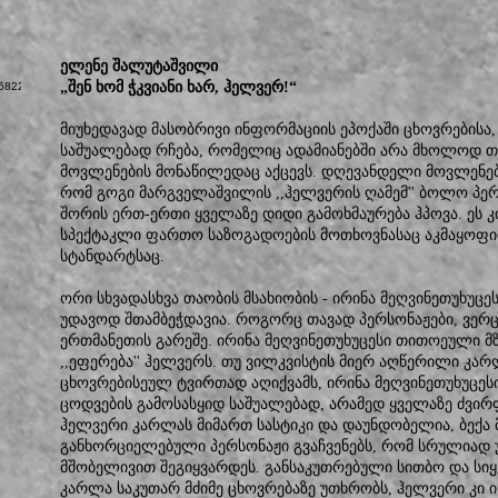
ელენე შალუტაშვილი
„შენ ხომ ჭკვიანი ხარ, ჰელვერ!“
მიუხედავად მასობრივი ინფორმაციის ეპოქაში ცხოვრებისა
საშუალებად რჩება, რომელიც ადამიანებში არა მხოლოდ თა
მოვლენების მონაწილედაც აქცევს. დღევანდელი მოვლენები
რომ გოგი მარგველაშვილის ,,ჰელვერის ღამემ'' ბოლო პ
შორის ერთ-ერთი ყველაზე დიდი გამოხმაურება ჰპოვა. ეს კი
სპექტაკლი ფართო საზოგადოების მოთხოვნასაც აკმაყოფ
სტანდარტსაც.
ორი სხვადასხვა თაობის მსახიობის - ირინა მეღვინეთუხუცე
უდავოდ შთამბეჭდავია. როგორც თავად პერსონაჟები, ვერც 
ერთმანეთის გარეშე. ირინა მეღვინეთუხუცესი თითოეული მ
,,ეფერება'' ჰელვერს. თუ ვილკვისტის მიერ აღწერილი კ
ცხოვრებისეულ ტვირთად აღიქვამს, ირინა მეღვინეთუხუცე
ცოდვების გამოსასყიდ საშუალებად, არამედ ყველაზე ძვირფა
ჰელვერი კარლას მიმართ სასტიკი და დაუნდობელია, ბექა 
განხორციელებული პერსონაჟი გვაჩვენებს, რომ სრულიად უ
მშობელივით შეგიყვარდეს. განსაკუთრებული სითბო და სიყ
კარლა საკუთარ მძიმე ცხოვრებაზე უთხრობს, ჰელვერი კი 