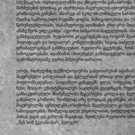
სპექტაკლის ინდივიდუალიზმი და უნიკალობა განაპირობა.
მარწუხების დროსაც კი ახერხებდა მაყურებლის ცხოვრებაშ
გრძნობების გაჩენას. სწორედ ამ სკოლის ღირსეული წარმ
მუდმივ საპროტესტო რეჟიმში ყოფნა, საზოგადოებისა და 
წარუმატებლობაში, თანამედროვე ადამიანის ერთ-ერთ მთა
ამაზე წერს ვილკვისტი. ავტორი სამყაროს საყვედურობს იმ
განსხვავებულებს, რეჟისორი კი გვაჩვენებს თუ როგორ შეიძ
პოლიტიკურ და სოციალურ კონფლიქტებში, სადაც სიძულვი
დრამატურგისგან განსხვავებით, რეჟისორი გვეუბნება, რ
საზოგადოებაში, ადამიანის (მითუმეტეს განსხვავებული ადამ
დემონსტრაციაზე უფრო მძლავრი იარაღია.
ეპოქა, რომელშიც ტექნოლოგიურმა განვითარებამ ადამიანე
მაყურებელი კარლასთან და ჰელვერთან ერთად ერთ უბრა
პოულობს იდუმალ, საიდუმლო განცდებს. დღეს, როდესაც ჩ
წესი, მთავარ ექსისტენციალურ საკითხებს გვავიწყებს, რეჟ
განსაკუთრებული მნიშვნელობა შეგვახსენა. კარლა და ჰელვ
გაჩენილი გრძნობა, რომელიც არც ლოგიკას ეფუძნება, ან 
მაყურებელში აგრძელებს არსებობას. მაყურებელი კი ჩვენი
საზოგადოების, რომელიც დღეს უნდობლობის, სიძულვილი
პირას დგას და კარლას მსგავსად, შეიძლება რეჟისორი სწო
,,შენ ხომ ჭკვიანი ხარ, ჰელვერ!”.