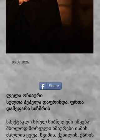
06.08.2026
Share
ლელა ოჩიაური
სულთა პეპელა დაფრინდა, ფრთა
დამეფარა სიზმრის
სპექტაკლი სრულ სიბნელეში იწყება.
მხოლოდ შორეული ხმაურები ისმის.
ძაღლის ყეფა, წვიმის, ქუხილის, ქარის