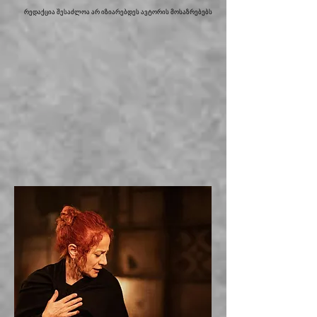
რედაქცია შესაძლოა არ იზიარებდეს ავტორის მოსაზრებებს