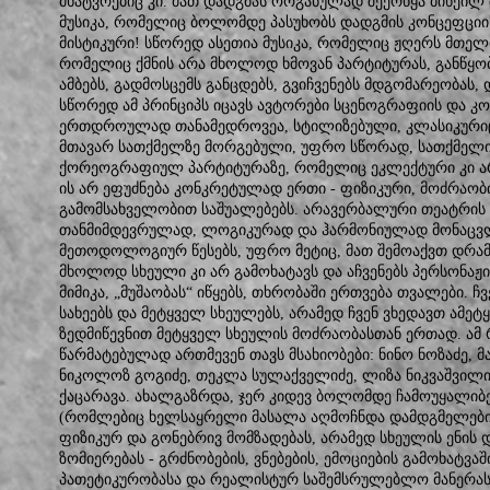
მხატვრებიც კი. მათ დადგმას ორგანულად შეერწყა მიხეილ
მუსიკა, რომელიც ბოლომდე პასუხობს დადგმის კონცეფციი
მისტიკური! სწორედ ასეთია მუსიკა, რომელიც ჟღერს მთელ
რომელიც ქმნის არა მხოლოდ ხმოვან პარტიტურას, განწყობ
ამბებს, გადმოსცემს განცდებს, გვიჩვენებს მდგომარეობას,
სწორედ ამ პრინციპს იცავს ავტორები სცენოგრაფიის და კოს
ერთდროულად თანამედროვეა, სტილიზებული, კლასიკურიც 
მთავარ სათქმელზე მორგებული, უფრო სწორად, სათქმელის
ქორეოგრაფიულ პარტიტურაზე, რომელიც ეკლექტური კი არ
ის არ ეფუძნება კონკრეტულად ერთი - ფიზიკური, მოძრაობი
გამომსახველობით საშუალებებს. არავერბალური თეატრის 
თანმიმდევრულად, ლოგიკურად და ჰარმონიულად მონაცვლე
მეთოდოლოგიურ წესებს, უფრო მეტიც, მათ შემოაქვთ დრა
მხოლოდ სხეული კი არ გამოხატავს და აჩვენებს პერსონაჟი
მიმიკა, „მუშაობას“ იწყებს, თხრობაში ერთვება თვალები. ჩ
სახეებს და მეტყველ სხეულებს, არამედ ჩვენ ვხედავთ ამე
ზედმიწევნით მეტყველ სხეულის მოძრაობასთან ერთად. ამ
წარმატებულად ართმევენ თავს მსახიობები: ნინო ნოზაძე, 
ნიკოლოზ გოგიძე, თეკლა სულაქველიძე, ლიზა ნიკვაშვილი,
ქაცარავა. ახალგაზრდა, ჯერ კიდევ ბოლომდე ჩამოუყალიბე
(რომლებიც ხელსაყრელი მასალა აღმოჩნდა დამდგმელები
ფიზიკურ და გონებრივ მომზადებას, არამედ სხეულის ენის დ
ზომიერებას - გრძნობების, ვნებების, ემოციების გამოხატვ
პათეტიკურობასა და რეალისტურ საშემსრულებლო მანერას 