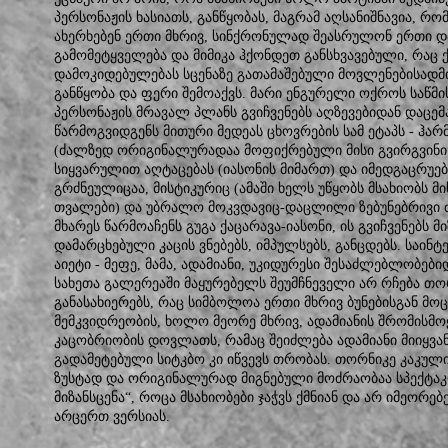
პერსონაჟის ხასიათს, განწყობას, მაგრამ აღსანიშნავია, 
ახერხებენ ერთი მხრივ, სინქრონულად შეასრულონ ერთი და
გამომეტყველება და მიმიკა ჰქონდეთ განსხვავებული, რაც
დამოკიდებულებას სცენაზე გათამაშებული მოვლენებისადმ
განწყობა და ფერი შემოაქვს. მარი ენგურელი ოქროს საწმი
პერსონაჟის მრავალ პლანს გვიჩვენებს აღზევებიდან დაცე
წარმოგვიდგენს მითური მედეას ცხოვრების სამ ეტაპს - ჰ
(ძალზედ ორიგინალურადაა მოფიქრებული მისი გვირგვინი -
სიყვარულით აღტაცებას (იასონის მიმართ) და იმედგაცრუებ
გრძნეულიცაა, მისტიკურიც (ამაში ხელს უწყობს მსახიობს მ
თვალები) და უბრალო მოკვდავიც-დაცლილი ზებუნებრივი ძა
მხარეს წარმოაჩენს გუგა ქაცარავა-იასონი, ის გვიჩვენებს 
დამარცხებული კაცის ვნებებს, იმპულსებს, განცდებს. საინ
აიეტი - მეფე, მამა, ადამიანი, უკიდურესი შესაძლებლობებ
სახეთა გალერეაში მაყურებელს შეუმჩნეველი არ რჩება თ
განასახიერებს, რაც სიმბოლოა ერთი მხრივ ბუნებისგან მ
მემკვიდრეობის, ხოლო მეორე მხრივ, ადამიანის შრომისმო
კაცობრიობის დოვლათს, რამაც შეიძლება ადამიანი მიიყვა
გადამეტებული სიტკბო კი იწვევს თრობას. თორნიკე კაკუ
ზუსტად და ორიგინალურად მიგნებული მოძრაობაა სპექტაკლ
მიზანსცენა“, როცა მსახიობები ჯაჭვს ქმნიან და არ იმეორებ
არცერთ ვერსიას.