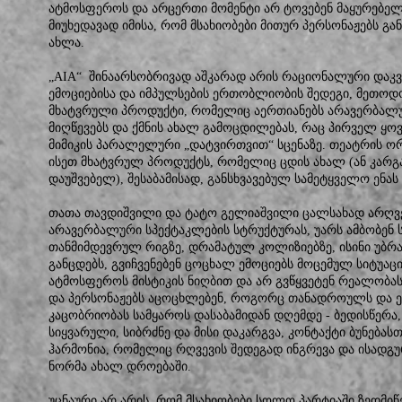
ატმოსფეროს და არცერთი მომენტი არ ტოვებენ მაყურებელ
მიუხედავად იმისა, რომ მსახიობები მითურ პერსონაჟებს გან
ახლა.
„AIA“ შინაარსობრივად აშკარად არის რაციონალური დაკ
ემოციებისა და იმპულსების ერთობლიობის შედეგი, მეთო
მხატვრული პროდუქტი, რომელიც აერთიანებს არავერბალ
მიღწევებს და ქმნის ახალ გამოცდილებას, რაც პირველ ყო
მიმიკის პარალელური „დატვირთვით“ სცენაზე. თეატრის ორ
ისეთ მხატვრულ პროდუქტს, რომელიც ცდის ახალ (ან კარგ
დაუშვებელ), შესაბამისად, განსხვავებულ სამეტყველო ენას
თათა თავდიშვილი და ტატო გელიაშვილი ცალსახად არღვ
არავერბალური სპექტაკლების სტრუქტურას, უარს ამბობენ ს
თანმიმდევრულ რიგზე, დრამატულ კოლიზიებზე, ისინი უ
განცდებს, გვიჩვენებენ ცოცხალ ემოციებს მოცემულ სიტუაციე
ატმოსფეროს მისტიკის ნიღბით და არ გვწყვეტენ რეალობას
და პერსონაჟებს აცოცხლებენ, როგორც თანადროულს და ეხ
კაცობრიობას სამყაროს დასაბამიდან დღემდე - ბედისწერ
სიყვარული, სიბრძნე და მისი დაკარგვა, კონტაქტი ბუნებას
ჰარმონია, რომელიც რღვევის შედეგად ინგრევა და ისადგ
ნორმა ახალ დროებაში.
უცნაური არ არის, რომ მსახიობები სოლო პარტიაში ზედმიწ